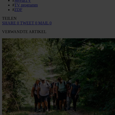
#
ServusTV
#
TV programm
#
ZDF
TEILEN
SHARE
0
TWEET
0
MAIL
0
VERWANDTE ARTIKEL