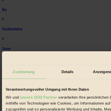
Bio
#
Nachhaltigkeit
#
Vegan
#
Lebensmittel
Zustimmung
Details
Anzeigene
#
Natur
Verantwortungsvoller Umgang mit Ihren Daten
#
Wir und
unsere 1022 Partner
verarbeiten Ihre persönlichen 
mithilfe von Technologien wie Cookies, um Informationen au
kinderbuch
zuzugreifen und so personalisierte Werbung und Inhalte, M