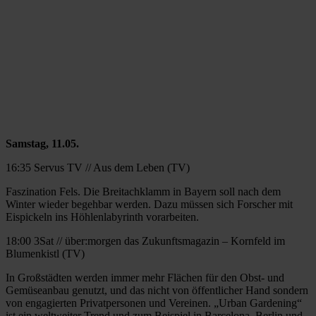
Samstag, 11.05.
16:35 Servus TV // Aus dem Leben (TV)
Faszination Fels. Die Breitachklamm in Bayern soll nach dem
Winter wieder begehbar werden. Dazu müssen sich Forscher mit
Eispickeln ins Höhlenlabyrinth vorarbeiten.
18:00 3Sat // über:morgen das Zukunftsmagazin – Kornfeld im
Blumenkistl (TV)
In Großstädten werden immer mehr Flächen für den Obst- und
Gemüseanbau genutzt, und das nicht von öffentlicher Hand sondern
von engagierten Privatpersonen und Vereinen. „Urban Gardening“
ist ein weltweiter Trend und zum Beispiel in Barcelona, Berlin und