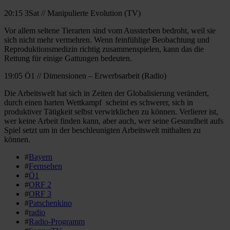
20:15 3Sat // Manipulierte Evolution (TV)
Vor allem seltene Tierarten sind vom Aussterben bedroht, weil sie
sich nicht mehr vermehren. Wenn feinfühlige Beobachtung und
Reproduktionsmedizin richtig zusammenspielen, kann das die
Rettung für einige Gattungen bedeuten.
19:05 Ö1 // Dimensionen – Erwerbsarbeit (Radio)
Die Arbeitswelt hat sich in Zeiten der Globalisierung verändert,
durch einen harten Wettkampf scheint es schwerer, sich in
produktiver Tätigkeit selbst verwirklichen zu können. Verlierer ist,
wer keine Arbeit finden kann, aber auch, wer seine Gesundheit aufs
Spiel setzt um in der beschleunigten Arbeitswelt mithalten zu
können.
#
Bayern
#
Fernsehen
#
Ö1
#
ORF 2
#
ORF 3
#
Patschenkino
#
radio
#
Radio-Programm