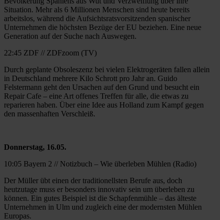
Bevölkerung Spaniens aus Wut und Verzweiflung über ihre
Situation. Mehr als 6 Millionen Menschen sind heute bereits
arbeitslos, während die Aufsichtsratsvorsitzenden spanischer
Unternehmen die höchsten Bezüge der EU beziehen. Eine neue
Generation auf der Suche nach Auswegen.
22:45 ZDF // ZDFzoom (TV)
Durch geplante Obsoleszenz bei vielen Elektrogeräten fallen allein
in Deutschland mehrere Kilo Schrott pro Jahr an. Guido
Felstermann geht den Ursachen auf den Grund und besucht ein
Repair Cafe – eine Art offenes Treffen für alle, die etwas zu
reparieren haben. Über eine Idee aus Holland zum Kampf gegen
den massenhaften Verschleiß.
Donnerstag, 16.05.
10:05 Bayern 2 // Notizbuch – Wie überleben Mühlen (Radio)
Der Müller übt einen der traditionellsten Berufe aus, doch
heutzutage muss er besonders innovativ sein um überleben zu
können. Ein gutes Beispiel ist die Schapfenmühle – das älteste
Unternehmen in Ulm und zugleich eine der modernsten Mühlen
Europas.