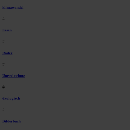
klimawandel
#
Essen
#
Räder
#
Umweltschutz
#
ökologisch
#
Bilderbuch