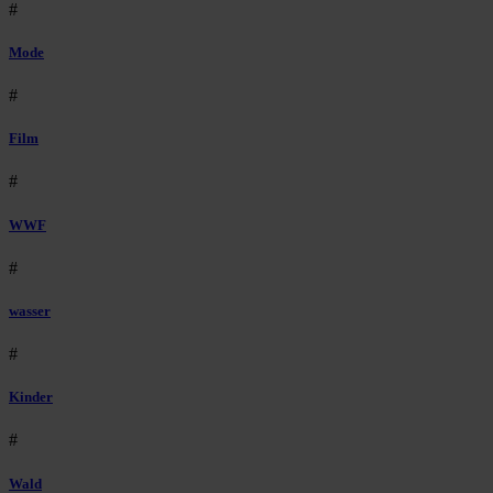
#
Mode
#
Film
#
WWF
#
wasser
#
Kinder
#
Wald