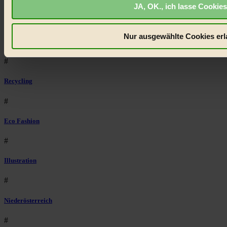
Regional
JA, OK., ich lasse Cookies
#
Nur ausgewählte Cookies erl
Garten
#
Recycling
#
Eco Fashion
#
Illustration
#
Niederösterreich
#