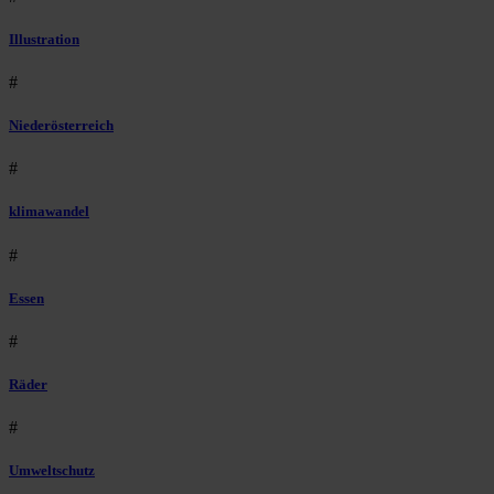
Illustration
#
Niederösterreich
#
klimawandel
#
Essen
#
Räder
#
Umweltschutz