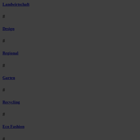
Landwirtschaft
#
Design
#
Regional
#
Garten
#
Recycling
#
Eco Fashion
#