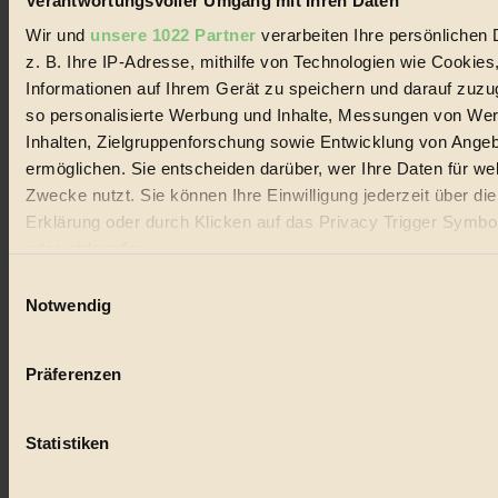
Verantwortungsvoller Umgang mit Ihren Daten
und Produkte, ein Leitfaden im schnell wachsenden Markt des
Handels mit Bioprodukten, des Fair-Trade sowie der Branche
Wir und
unsere 1022 Partner
verarbeiten Ihre persönlichen 
alternativer Energien.
z. B. Ihre IP-Adresse, mithilfe von Technologien wie Cookies
Social Media
Informationen auf Ihrem Gerät zu speichern und darauf zuzu
22.601 Fans auf Facebook
so personalisierte Werbung und Inhalte, Messungen von We
3.415 Follower auf Twitter
Inhalten, Zielgruppenforschung sowie Entwicklung von Ange
Folge uns auf Instagram
Themen
ermöglichen. Sie entscheiden darüber, wer Ihre Daten für we
#
Zwecke nutzt. Sie können Ihre Einwilligung jederzeit über di
Erklärung oder durch Klicken auf das Privacy Trigger Symbo
Bio
oder widerrufen
#
Einwilligungsauswahl
Wenn Sie es erlauben, würden wir auch gerne:
Notwendig
Nachhaltigkeit
Informationen über Ihre geografische Lage erfassen, 
#
auf einige Meter genau sein können
Präferenzen
Ihr Gerät durch aktives Scannen nach bestimmten 
Vegan
(Fingerprinting) identifizieren
Statistiken
Erfahren Sie mehr darüber, wie Ihre persönlichen Daten verar
#
werden, und legen Sie Ihre Präferenzen im
Abschnitt Einzel
Lebensmittel
fest.