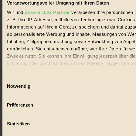
Verantwortungsvoller Umgang mit Ihren Daten
Wir und
unsere 1022 Partner
verarbeiten Ihre persönlichen 
z. B. Ihre IP-Adresse, mithilfe von Technologien wie Cookies
Informationen auf Ihrem Gerät zu speichern und darauf zuzu
so personalisierte Werbung und Inhalte, Messungen von We
Inhalten, Zielgruppenforschung sowie Entwicklung von Ange
ermöglichen. Sie entscheiden darüber, wer Ihre Daten für we
Zwecke nutzt. Sie können Ihre Einwilligung jederzeit über di
Erklärung oder durch Klicken auf das Privacy Trigger Symbo
oder widerrufen
Einwilligungsauswahl
Wenn Sie es erlauben, würden wir auch gerne:
Notwendig
Informationen über Ihre geografische Lage erfassen, 
Obst ernten 2.0
auf einige Meter genau sein können
Präferenzen
Ihr Gerät durch aktives Scannen nach bestimmten 
Allgemein
(Fingerprinting) identifizieren
Statistiken
Erfahren Sie mehr darüber, wie Ihre persönlichen Daten verar
Obst als Allgemeingut, öffentliche Fläche als Anbaugebiet und
Ernten als Gemeinschaftsaktivität...
werden, und legen Sie Ihre Präferenzen im
Abschnitt Einzel