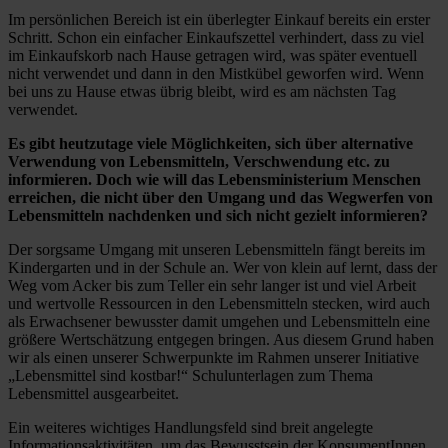
Im persönlichen Bereich ist ein überlegter Einkauf bereits ein erster
Schritt. Schon ein einfacher Einkaufszettel verhindert, dass zu viel
im Einkaufskorb nach Hause getragen wird, was später eventuell
nicht verwendet und dann in den Mistkübel geworfen wird. Wenn
bei uns zu Hause etwas übrig bleibt, wird es am nächsten Tag
verwendet.
Es gibt heutzutage viele Möglichkeiten, sich über alternative
Verwendung von Lebensmitteln, Verschwendung etc. zu
informieren. Doch wie will das Lebensministerium Menschen
erreichen, die nicht über den Umgang und das Wegwerfen von
Lebensmitteln nachdenken und sich nicht gezielt informieren?
Der sorgsame Umgang mit unseren Lebensmitteln fängt bereits im
Kindergarten und in der Schule an. Wer von klein auf lernt, dass der
Weg vom Acker bis zum Teller ein sehr langer ist und viel Arbeit
und wertvolle Ressourcen in den Lebensmitteln stecken, wird auch
als Erwachsener bewusster damit umgehen und Lebensmitteln eine
größere Wertschätzung entgegen bringen. Aus diesem Grund haben
wir als einen unserer Schwerpunkte im Rahmen unserer Initiative
„Lebensmittel sind kostbar!“ Schulunterlagen zum Thema
Lebensmittel ausgearbeitet.
Ein weiteres wichtiges Handlungsfeld sind breit angelegte
Informationsaktivitäten, um das Bewusstsein der KonsumentInnen