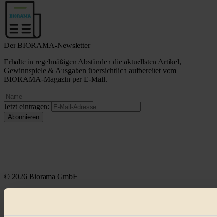
Der BIORAMA-Newsletter
Erhalte in regelmäßigen Abständen die aktuellsten Artikel,
Gewinnspiele & Ausgaben übersichtlich aufbereitet vom
BIORAMA-Magazin per E-Mail.
Jetzt eintragen:
© 2026 Biorama GmbH
Impressum & Disclaimer
Datenschutz
Mediadaten