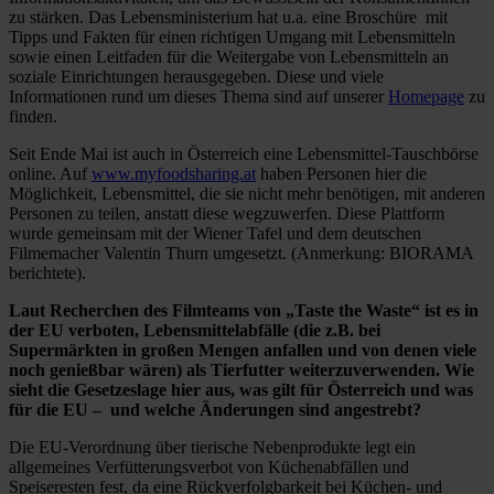
zu stärken. Das Lebensministerium hat u.a. eine Broschüre mit
Tipps und Fakten für einen richtigen Umgang mit Lebensmitteln
sowie einen Leitfaden für die Weitergabe von Lebensmitteln an
soziale Einrichtungen herausgegeben. Diese und viele
Informationen rund um dieses Thema sind auf unserer
Homepage
zu
finden.
Seit Ende Mai ist auch in Österreich eine Lebensmittel-Tauschbörse
online. Auf
www.myfoodsharing.at
haben Personen hier die
Möglichkeit, Lebensmittel, die sie nicht mehr benötigen, mit anderen
Personen zu teilen, anstatt diese wegzuwerfen. Diese Plattform
wurde gemeinsam mit der Wiener Tafel und dem deutschen
Filmemacher Valentin Thurn umgesetzt. (Anmerkung: BIORAMA
berichtete).
Laut Recherchen des Filmteams von „Taste the Waste“ ist es in
der EU verboten, Lebensmittelabfälle (die z.B. bei
Supermärkten in großen Mengen anfallen und von denen viele
noch genießbar wären) als Tierfutter weiterzuverwenden. Wie
sieht die Gesetzeslage hier aus, was gilt für Österreich und was
für die EU – und welche Änderungen sind angestrebt?
Die EU-Verordnung über tierische Nebenprodukte legt ein
allgemeines Verfütterungsverbot von Küchenabfällen und
Speiseresten fest, da eine Rückverfolgbarkeit bei Küchen- und