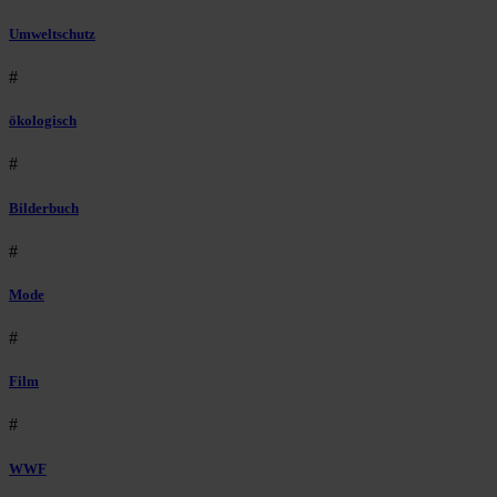
Umweltschutz
#
ökologisch
#
Bilderbuch
#
Mode
#
Film
#
WWF