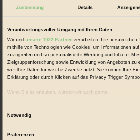
Biorama steht für einen nachhaltigen Lebensstil und bewussten
Zustimmung
Details
Anzeigene
Lebenswandel. Es ist eine moderne Plattform für Ideen, Menschen
und Produkte, ein Leitfaden im schnell wachsenden Markt des
Handels mit Bioprodukten, des Fair-Trade sowie der Branche
alternativer Energien.
Verantwortungsvoller Umgang mit Ihren Daten
Wir und
unsere 1022 Partner
verarbeiten Ihre persönlichen 
Social Media
22.601 Fans auf Facebook
mithilfe von Technologien wie Cookies, um Informationen au
3.415 Follower auf Twitter
zuzugreifen und so personalisierte Werbung und Inhalte, M
Folge uns auf Instagram
Zielgruppenforschung sowie Entwicklung von Angeboten zu e
Themen
#
wer Ihre Daten für welche Zwecke nutzt. Sie können Ihre Einw
Erklärung oder durch Klicken auf das Privacy Trigger Symbo
Bio
Wenn Sie es erlauben, würden wir auch gerne:
#
Informationen über Ihre geografische Lage erfassen, 
Nachhaltigkeit
sein können
Einwilligungsauswahl
Notwendig
Ihr Gerät durch aktives Scannen nach bestimmten Merk
#
Erfahren Sie mehr darüber, wie Ihre persönlichen Daten verar
Vegan
Präferenzen im
Abschnitt Einzelheiten
fest.
Präferenzen