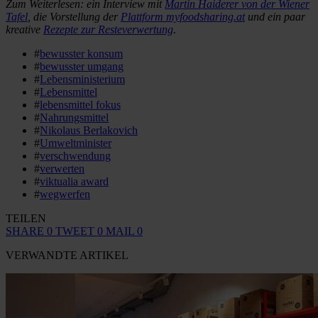
Zum Weiterlesen: ein Interview mit
Martin Haiderer von der Wiener
Tafel
, die Vorstellung der
Plattform myfoodsharing.at
und ein paar
kreative
Rezepte zur Resteverwertung
.
#
bewusster konsum
#
bewusster umgang
#
Lebensministerium
#
Lebensmittel
#
lebensmittel fokus
#
Nahrungsmittel
#
Nikolaus Berlakovich
#
Umweltminister
#
verschwendung
#
verwerten
#
viktualia award
#
wegwerfen
TEILEN
SHARE
0
TWEET
0
MAIL
0
VERWANDTE ARTIKEL