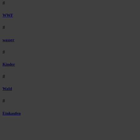
#
WWF
#
wasser
#
Kinder
#
Wald
#
Einkaufen