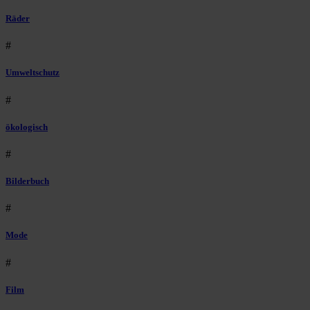
Räder
#
Umweltschutz
#
ökologisch
#
Bilderbuch
#
Mode
#
Film