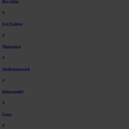
Recycling
#
Eco Fashion
#
Illustration
#
Niederösterreich
#
klimawandel
#
Essen
#