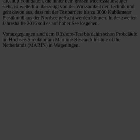
Cleanup Foundation, die hinter dem großen Meeresstaubsauger
steht, ist weiterhin überzeugt von der Wirksamkeit der Technik und
geht davon aus, dass mit der Testbarriere bis zu 3000 Kubikmeter
Plastikmüll aus der Nordsee gefischt werden können. In der zweiten
Jahreshälfte 2016 soll es auf hoher See losgehen.
Vorausgegangen sind dem Offshore-Test bis dahin schon Probeläufe
im Hochsee-Simulator am Maritime Research Insitute of the
Netherlands (MARIN) in Wageningen.