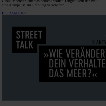
Große Meeresfrüchtemastbetriebe wollen Tangwäldern der Welt
eine Atempause zur Erholung verschaffen...
BIORAMA #84