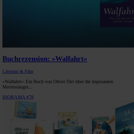
Buchrezension: »Walfahrt«
Literatur & Film
»Walfahrt«: Ein Buch von Oliver Dirr über die imposanten
Meeressäuger...
BIORAMA #78