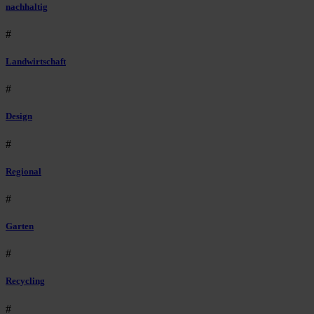
nachhaltig
#
Landwirtschaft
#
Design
#
Regional
#
Garten
#
Recycling
#