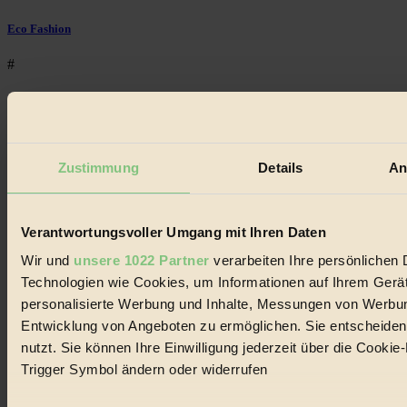
Eco Fashion
#
Illustration
#
Zustimmung
Details
An
Niederösterreich
#
Verantwortungsvoller Umgang mit Ihren Daten
klimawandel
Wir und
unsere 1022 Partner
verarbeiten Ihre persönlichen D
#
Technologien wie Cookies, um Informationen auf Ihrem Gerät
personalisierte Werbung und Inhalte, Messungen von Werbun
Essen
Entwicklung von Angeboten zu ermöglichen. Sie entscheiden
nutzt. Sie können Ihre Einwilligung jederzeit über die Cooki
#
Trigger Symbol ändern oder widerrufen
Räder