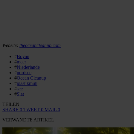
Website:
theoceancleanup.com
#
Boyan
#
meer
#
Niederlande
#
nordsee
#
Ocean Cleanup
#
plastikmüll
#
see
#
Slat
TEILEN
SHARE
0
TWEET
0
MAIL
0
VERWANDTE ARTIKEL