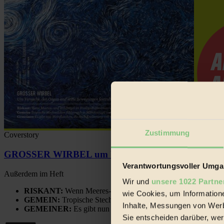
Zustimmung
Coverstory
GROSSER WIRBEL um Versuche, den Ozean und sein
Verantwortungsvoller Umgan
Außerdem im Heft
Wir und
unsere 1022 Partne
RISKANT:
Wenn Meeres- und Wildvögel im Freilandhühnerbe
wie Cookies, um Information
GEMEIN:
Tropische Stechmücken fühlen sich in Mitteleuropa
Inhalte, Messungen von Werb
GEMEINER:
Es gibt nun Weinflaschen, die nach Entleerung
Sie entscheiden darüber, wer