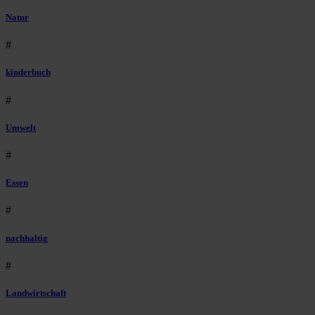
Natur
#
kinderbuch
#
Umwelt
#
Essen
#
nachhaltig
#
Landwirtschaft