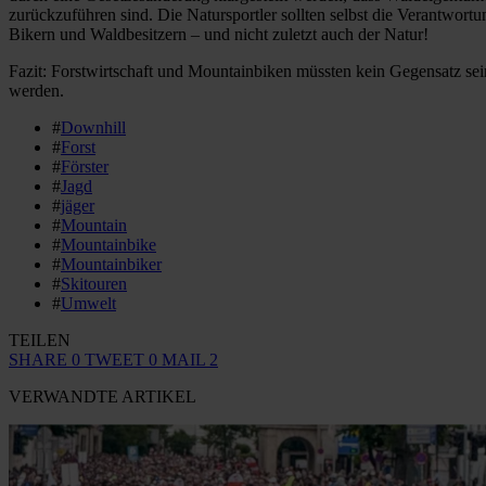
zurückzuführen sind. Die Natursportler sollten selbst die Verantwort
Bikern und Waldbesitzern – und nicht zuletzt auch der Natur!
Fazit: Forstwirtschaft und Mountainbiken müssten kein Gegensatz sei
werden.
#
Downhill
#
Forst
#
Förster
#
Jagd
#
jäger
#
Mountain
#
Mountainbike
#
Mountainbiker
#
Skitouren
#
Umwelt
TEILEN
SHARE
0
TWEET
0
MAIL
2
VERWANDTE ARTIKEL