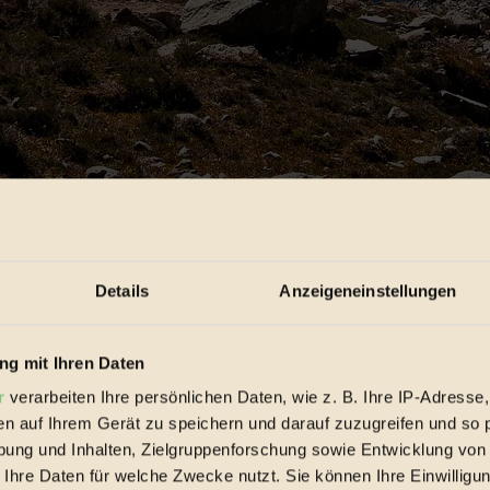
n den Diskurs zwischen Forst und Jagd auf der einen Seite und Mounta
 den eine Mountainbikerin nur mit größtem Glück noch rechtzeitig entde
Details
Anzeigeneinstellungen
ttagung erzählt habe, dass ich eine Jägerin und Blasmusikantin kenne, 
erin mit dem Downhillbike im Wald unterwegs ist.
g mit Ihren Daten
r
verarbeiten Ihre persönlichen Daten, wie z. B. Ihre IP-Adresse,
en auf Ihrem Gerät zu speichern und darauf zuzugreifen und so 
rz-Weiß. Es gibt Hunderte Forstleute, die begeisterte Freizeitsportler 
ung und Inhalten, Zielgruppenforschung sowie Entwicklung von
rster eine nicht für das Mountainbiken freigegebene Rundtour gefahren
rbares Naturerlebnis. Wem haben wir geschadet?
 Ihre Daten für welche Zwecke nutzt. Sie können Ihre Einwilligun