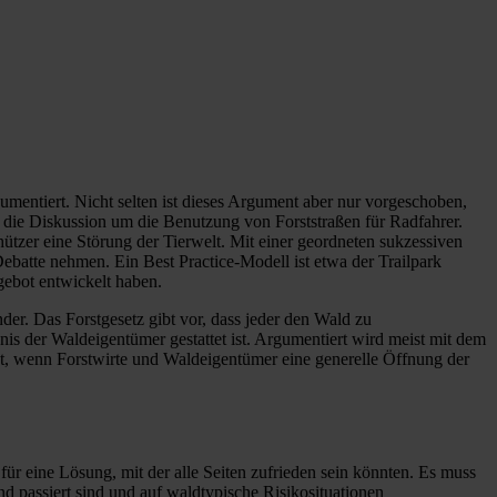
mentiert. Nicht selten ist dieses Argument aber nur vorgeschoben,
e die Diskussion um die Benutzung von Forststraßen für Radfahrer.
ützer eine Störung der Tierwelt. Mit einer geordneten sukzessiven
batte nehmen. Ein Best Practice-Modell ist etwa der Trailpark
ebot entwickelt haben.
nder. Das Forstgesetz gibt vor, dass jeder den Wald zu
is der Waldeigentümer gestattet ist. Argumentiert wird meist mit dem
ht, wenn Forstwirte und Waldeigentümer eine generelle Öffnung der
 eine Lösung, mit der alle Seiten zufrieden sein könnten. Es muss
d passiert sind und auf waldtypische Risikosituationen