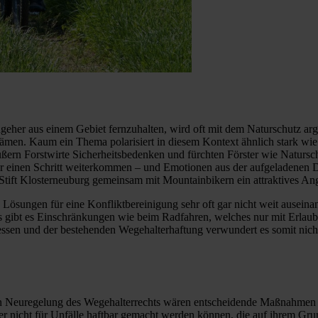
eher aus einem Gebiet fernzuhalten, wird oft mit dem Naturschutz argu
brämen. Kaum ein Thema polarisiert in diesem Kontext ähnlich stark wi
ußern Forstwirte Sicherheitsbedenken und fürchten Förster wie Natursch
 einen Schritt weiterkommen – und Emotionen aus der aufgeladenen De
ift Klosterneuburg gemeinsam mit Mountainbikern ein attraktives Ang
n Lösungen für eine Konfliktbereinigung sehr oft gar nicht weit auseina
 gibt es Einschränkungen wie beim Radfahren, welches nur mit Erlaubn
dessen und der bestehenden Wegehalterhaftung verwundert es somit nic
 Neuregelung des Wegehalterrechts wären entscheidende Maßnahmen für
r nicht für Unfälle haftbar gemacht werden können, die auf ihrem Grun