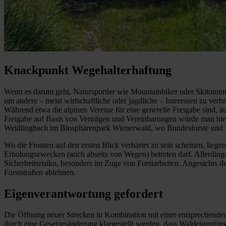
Knackpunkt Wegehalterhaftung
Wenn es darum geht, Natursportler wie Mountainbiker oder Skitoureng
um andere – meist wirtschaftliche oder jagdliche – Interessen zu ver
Während etwa die alpinen Vereine für eine generelle Freigabe sind, ä
Freigabe auf Basis von Verträgen und Vereinbarungen würde man hier
Weidlingbach im Biosphärenpark Wienerwald, wo Bundesforste und St
Wo die Fronten auf den ersten Blick verhärtet zu sein scheinen, liege
Erholungszwecken (auch abseits von Wegen) betreten darf. Allerdings
Sicherheitsrisiko, besonders im Zuge von Forstarbeiten. Angesichts 
Forststraßen ablehnen.
Eigenverantwortung gefordert
Die Öffnung neuer Strecken in Kombination mit einer entsprechenden
durch eine Gesetzesänderung klargestellt werden, dass Waldeigentüme