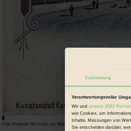
Zustimmung
Verantwortungsvoller Umgan
Wir und
unsere 1022 Partne
wie Cookies, um Information
Inhalte, Messungen von Werb
Eine Postkarte für Grüße aus Marienthal – gezeichn et am 31. Dezem
Sie entscheiden darüber, wer