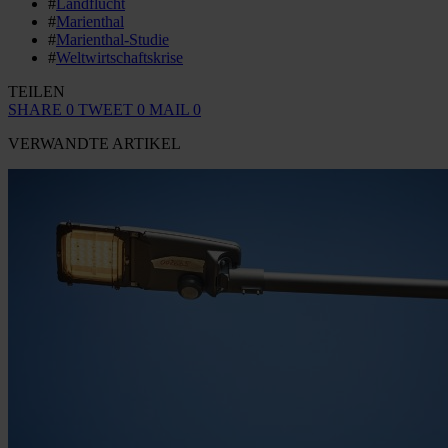
#
Landflucht
#
Marienthal
#
Marienthal-Studie
#
Weltwirtschaftskrise
TEILEN
SHARE
0
TWEET
0
MAIL
0
VERWANDTE ARTIKEL