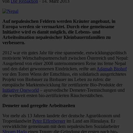
von
Die Redaktion
·
14. März 2013
Auf nepalesischen Feldern werden Kräuter angebaut, in
Europa werden sie vermarktet. Durch eine gemeinsame
Initiative wird es damit möglich, die Lebens- und
Arbeitssituation nepalesischer Kleinbauernfamilien zu
verbessern.
2012 war ein gutes Jahr für eine spannende, entwicklungspolitisch
motivierte Wirtschaftspartnerschaft zwischen Österreich und Nepal:
Ausgehend von einer 2008 unternommenen Reise ins ferne Nepal
und den dabei gewonnenen Eindrücken, reifte am
Adamah Biohof
vor den Toren Wiens der Entschluss, ein solidarisch ausgerichtetes
Projekt von Biobauer zu Biobauer ins Leben zu rufen: die
europäische Marktentwicklung für zertifizierte Bio-Produkte der
Initiative Oneworld
– ayurvedische Demeter-Teemischungen und
die weltweit ersten bio-zertifizierten Räucherstäbchen.
Demeter und geregelte Arbeitszeiten
Vor mehr als 13 Jahren landete der deutsche Agrarökonom und
Tropenlandwirt
Peter Effenberger
im Land am Himalaya. Er
verwirklichte gemeinsam mit dem nepalesischen Sozialarbeiter
Shyam Hada
einen Traum: die Gründung der ersten nach bio-