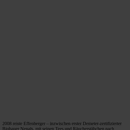
2008 reiste Effenberger – inzwischen erster Demeter-zertifizierter
Biobauer Nepals, mit seinen Tees und Räucherstäbchen nach