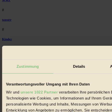
WWF
#
wasser
#
Kinder
#
Wald
Zustimmung
Details
A
#
Einkaufen
Verantwortungsvoller Umgang mit Ihren Daten
Wir und
unsere 1022 Partner
verarbeiten Ihre persönlichen D
Technologien wie Cookies, um Informationen auf Ihrem Gerät
personalisierte Werbung und Inhalte, Messungen von Werbun
Entwicklung von Angeboten zu ermöglichen. Sie entscheiden 