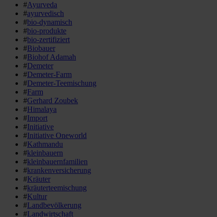
#
Ayurveda
#
ayurvedisch
#
bio-dynamisch
#
bio-produkte
#
bio-zertifiziert
#
Biobauer
#
Biohof Adamah
#
Demeter
#
Demeter-Farm
#
Demeter-Teemischung
#
Farm
#
Gerhard Zoubek
#
Himalaya
#
Import
#
Initiative
#
Initiative Oneworld
#
Kathmandu
#
kleinbauern
#
kleinbauernfamilien
#
krankenversicherung
#
Kräuter
#
kräuterteemischung
#
Kultur
#
Landbevölkerung
#
Landwirtschaft