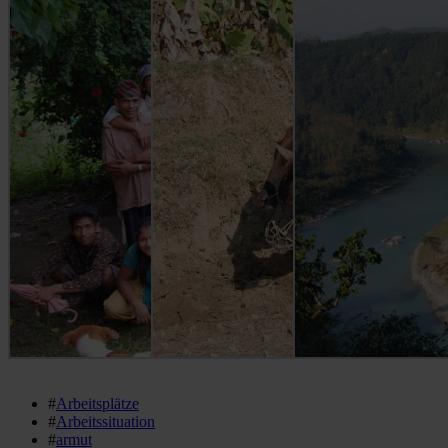
#
Arbeitsplätze
#
Arbeitssituation
#
armut