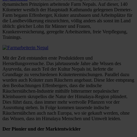
dynamischen Prinzipien arbeitende Farm Nepals. Auf dieser, 140
Kilometer westlich der Hauptstadt Kathmandu gelegenen Demeter-
Farm begann Effenberger, Kräuter anzubauen und Arbeitsplätze für
die Landbevölkerung einzurichten, völlig anders als sonst im Land
üblich: gleicher Lohn für Männer und Frauen,
Krankenversicherung, geregelte Arbeitszeiten, freie Verpflegung,
Trainings.
Mit der Zeit entstanden erste Produktideen und
Herstellungsversuche. Das jahrtausende Jahre alte Wissen des
Ayurveda, das auch Teil der Kultur Nepals ist, lieferte die
Grundlage zu verschiedenen Kräuterteemischungen. Parallel dazu
wurden auch Kräuter zum Räuchern angebaut. Diese Idee entsprang
den Beobachtungen Effenbergers, dass die indische
Räucherstäbchen-Industrie mithilfe bitterarmer nepalesischer
Kleinbauern skrupellos die Natur der Himalaya-Region plündert.
Dies führt dazu, dass immer mehr wertvolle Pflanzen vor der
Ausrottung stehen. In Folge kommen tausende indische
Räucherstäbchen auch nach Europa, wo sie gekauft werden, ohne
das Wissen, dass im Himalaya Menschen und Umwelt leiden.
Der Pionier und der Marktentwickler