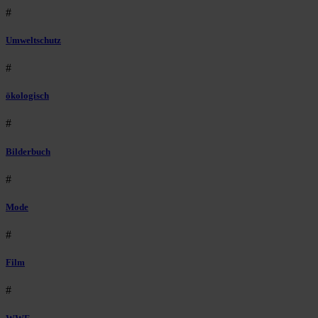
#
Umweltschutz
#
ökologisch
#
Bilderbuch
#
Mode
#
Film
#