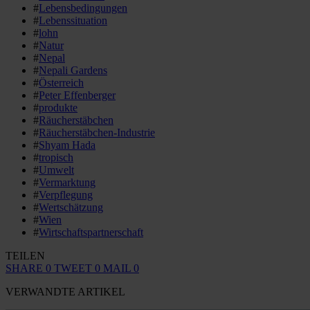
#
Lebensbedingungen
#
Lebenssituation
#
lohn
#
Natur
#
Nepal
#
Nepali Gardens
#
Österreich
#
Peter Effenberger
#
produkte
#
Räucherstäbchen
#
Räucherstäbchen-Industrie
#
Shyam Hada
#
tropisch
#
Umwelt
#
Vermarktung
#
Verpflegung
#
Wertschätzung
#
Wien
#
Wirtschaftspartnerschaft
TEILEN
SHARE
0
TWEET
0
MAIL
0
VERWANDTE ARTIKEL