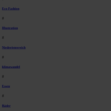
Eco Fashion
#
Illustration
#
Niederösterreich
#
klimawandel
#
Essen
#
Räder