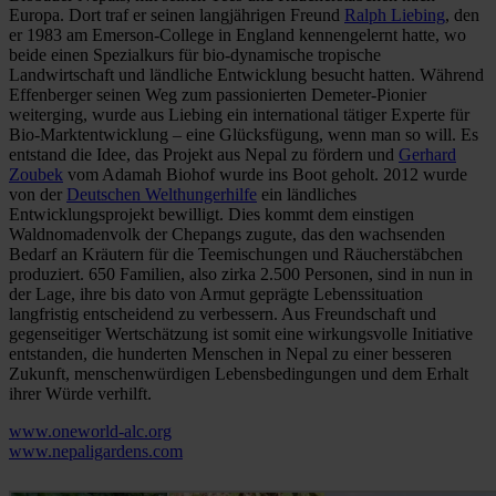
Europa. Dort traf er seinen langjährigen Freund
Ralph Liebing
, den
er 1983 am Emerson-College in England kennengelernt hatte, wo
beide einen Spezialkurs für bio-dynamische tropische
Landwirtschaft und ländliche Entwicklung besucht hatten. Während
Effenberger seinen Weg zum passionierten Demeter-Pionier
weiterging, wurde aus Liebing ein international tätiger Experte für
Bio-Marktentwicklung – eine Glücksfügung, wenn man so will. Es
entstand die Idee, das Projekt aus Nepal zu fördern und
Gerhard
Zoubek
vom Adamah Biohof wurde ins Boot geholt. 2012 wurde
von der
Deutschen Welthungerhilfe
ein ländliches
Entwicklungsprojekt bewilligt. Dies kommt dem einstigen
Waldnomadenvolk der Chepangs zugute, das den wachsenden
Bedarf an Kräutern für die Teemischungen und Räucherstäbchen
produziert. 650 Familien, also zirka 2.500 Personen, sind in nun in
der Lage, ihre bis dato von Armut geprägte Lebenssituation
langfristig entscheidend zu verbessern. Aus Freundschaft und
gegenseitiger Wertschätzung ist somit eine wirkungsvolle Initiative
entstanden, die hunderten Menschen in Nepal zu einer besseren
Zukunft, menschenwürdigen Lebensbedingungen und dem Erhalt
ihrer Würde verhilft.
www.oneworld-alc.org
www.nepaligardens.com