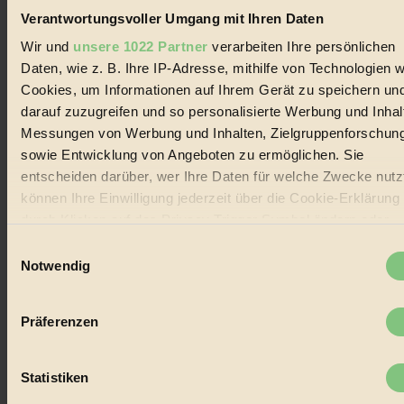
und Produkte, ein Leitfaden im schnell wachsenden Markt des
Verantwortungsvoller Umgang mit Ihren Daten
Handels mit Bioprodukten, des Fair-Trade sowie der Branche
Wir und
unsere 1022 Partner
verarbeiten Ihre persönlichen
alternativer Energien.
Daten, wie z. B. Ihre IP-Adresse, mithilfe von Technologien w
Social Media
Cookies, um Informationen auf Ihrem Gerät zu speichern un
22.601 Fans auf Facebook
3.415 Follower auf Twitter
darauf zuzugreifen und so personalisierte Werbung und Inhal
Folge uns auf Instagram
Messungen von Werbung und Inhalten, Zielgruppenforschun
Themen
sowie Entwicklung von Angeboten zu ermöglichen. Sie
#
entscheiden darüber, wer Ihre Daten für welche Zwecke nutzt
Bio
können Ihre Einwilligung jederzeit über die Cookie-Erklärung
durch Klicken auf das Privacy Trigger Symbol ändern oder
#
widerrufen
Einwilligungsauswahl
Notwendig
Nachhaltigkeit
Wenn Sie es erlauben, würden wir auch gerne:
#
Informationen über Ihre geografische Lage erfassen,
Präferenzen
welche bis auf einige Meter genau sein können
Vegan
Ihr Gerät durch aktives Scannen nach bestimmten
#
Merkmalen (Fingerprinting) identifizieren
Statistiken
Erfahren Sie mehr darüber, wie Ihre persönlichen Daten