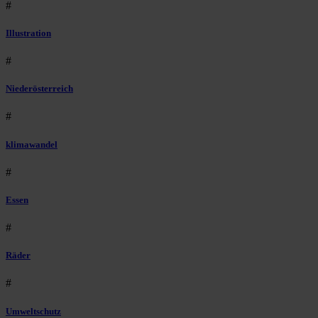
#
Illustration
#
Niederösterreich
#
klimawandel
#
Essen
#
Räder
#
Umweltschutz