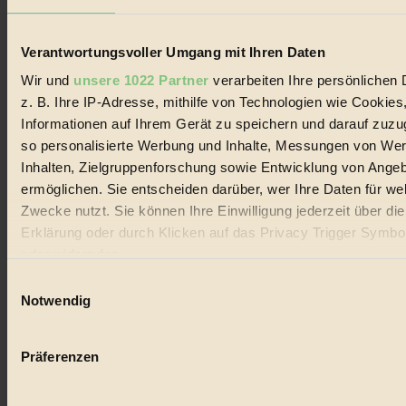
Lebenswandel. Es ist eine moderne Plattform für Ideen, Menschen
und Produkte, ein Leitfaden im schnell wachsenden Markt des
Handels mit Bioprodukten, des Fair-Trade sowie der Branche
Verantwortungsvoller Umgang mit Ihren Daten
alternativer Energien.
Wir und
unsere 1022 Partner
verarbeiten Ihre persönlichen 
Social Media
z. B. Ihre IP-Adresse, mithilfe von Technologien wie Cookies
22.601 Fans auf Facebook
3.415 Follower auf Twitter
Informationen auf Ihrem Gerät zu speichern und darauf zuzu
Folge uns auf Instagram
so personalisierte Werbung und Inhalte, Messungen von We
Themen
Inhalten, Zielgruppenforschung sowie Entwicklung von Ange
#
ermöglichen. Sie entscheiden darüber, wer Ihre Daten für we
Bio
Zwecke nutzt. Sie können Ihre Einwilligung jederzeit über di
Erklärung oder durch Klicken auf das Privacy Trigger Symbo
#
oder widerrufen
Nachhaltigkeit
Einwilligungsauswahl
Wenn Sie es erlauben, würden wir auch gerne:
Notwendig
#
Informationen über Ihre geografische Lage erfassen, 
auf einige Meter genau sein können
Vegan
Präferenzen
Ihr Gerät durch aktives Scannen nach bestimmten 
#
(Fingerprinting) identifizieren