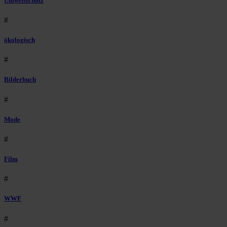
Umweltschutz
#
ökologisch
#
Bilderbuch
#
Mode
#
Film
#
WWF
#