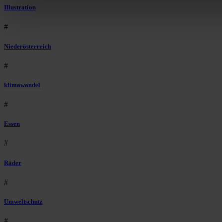
Illustration
#
Niederösterreich
#
klimawandel
#
Essen
#
Räder
#
Umweltschutz
#