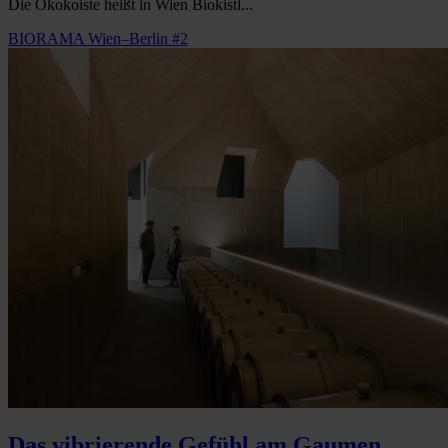
Die Ökokoiste heißt in Wien Biokistl...
BIORAMA Wien–Berlin #2
Das vibrierende Gefühl am Gaumen