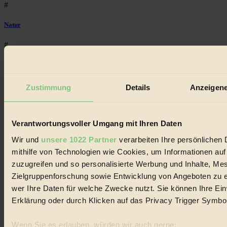
#
Natur
#
kinderbuch
#
Zustimmung
Details
Anzeigene
Umwelt
Verantwortungsvoller Umgang mit Ihren Daten
#
Wir und
unsere 1022 Partner
verarbeiten Ihre persönlichen 
Essen
mithilfe von Technologien wie Cookies, um Informationen au
zuzugreifen und so personalisierte Werbung und Inhalte, M
#
Zielgruppenforschung sowie Entwicklung von Angeboten zu e
nachhaltig
wer Ihre Daten für welche Zwecke nutzt. Sie können Ihre Einw
Erklärung oder durch Klicken auf das Privacy Trigger Symbo
#
Landwirtschaft
Wenn Sie es erlauben, würden wir auch gerne: