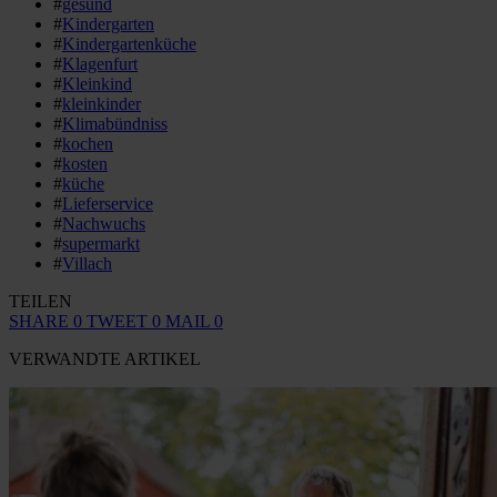
#
gesund
#
Kindergarten
#
Kindergartenküche
#
Klagenfurt
#
Kleinkind
#
kleinkinder
#
Klimabündniss
#
kochen
#
kosten
#
küche
#
Lieferservice
#
Nachwuchs
#
supermarkt
#
Villach
TEILEN
SHARE
0
TWEET
0
MAIL
0
VERWANDTE ARTIKEL