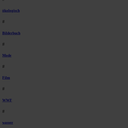
ökologisch
#
Bilderbuch
#
Mode
#
Film
#
WWF
#
wasser