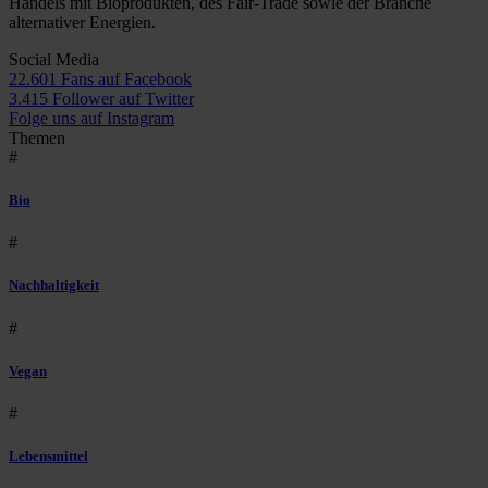
Handels mit Bioprodukten, des Fair-Trade sowie der Branche
alternativer Energien.
Social Media
22.601 Fans auf Facebook
3.415 Follower auf Twitter
Folge uns auf Instagram
Themen
#
Bio
#
Nachhaltigkeit
#
Vegan
#
Lebensmittel