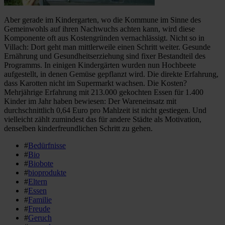
Aber gerade im Kindergarten, wo die Kommune im Sinne des
Gemeinwohls auf ihren Nachwuchs achten kann, wird diese
Komponente oft aus Kostengründen vernachlässigt. Nicht so in
Villach: Dort geht man mittlerweile einen Schritt weiter. Gesunde
Ernährung und Gesundheitserziehung sind fixer Bestandteil des
Programms. In einigen Kindergärten wurden nun Hochbeete
aufgestellt, in denen Gemüse gepflanzt wird. Die direkte Erfahrung,
dass Karotten nicht im Supermarkt wachsen. Die Kosten?
Mehrjährige Erfahrung mit 213.000 gekochten Essen für 1.400
Kinder im Jahr haben bewiesen: Der Wareneinsatz mit
durchschnittlich 0,64 Euro pro Mahlzeit ist nicht gestiegen. Und
vielleicht zählt zumindest das für andere Städte als Motivation,
denselben kinderfreundlichen Schritt zu gehen.
#
Bedürfnisse
#
Bio
#
Biobote
#
bioprodukte
#
Eltern
#
Essen
#
Familie
#
Freude
#
Geruch