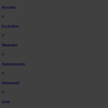
Recycling
#
Eco Fashion
#
Illustration
#
Niederösterreich
#
klimawandel
#
Essen