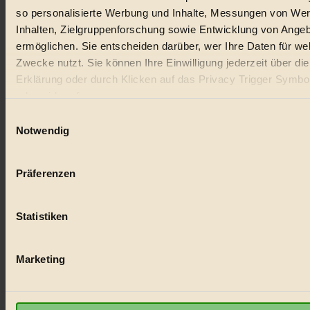
so personalisierte Werbung und Inhalte, Messungen von We
Inhalten, Zielgruppenforschung sowie Entwicklung von Ange
ermöglichen. Sie entscheiden darüber, wer Ihre Daten für we
Zwecke nutzt. Sie können Ihre Einwilligung jederzeit über di
Erklärung oder durch Klicken auf das Privacy Trigger Symbo
oder widerrufen
Einwilligungsauswahl
Wenn Sie es erlauben, würden wir auch gerne:
Notwendig
Informationen über Ihre geografische Lage erfassen, 
auf einige Meter genau sein können
Präferenzen
Ihr Gerät durch aktives Scannen nach bestimmten 
(Fingerprinting) identifizieren
Statistiken
Erfahren Sie mehr darüber, wie Ihre persönlichen Daten verar
werden, und legen Sie Ihre Präferenzen im
Abschnitt Einzel
fest.
Marketing
BIORAMA.eu verwendet Cookies
biorama.eu
ist werbefinanziert und deswegen für dich ko