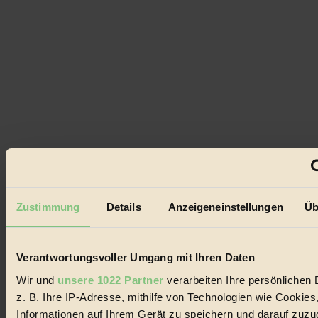
Zustimmung
Details
Anzeigeneinstellungen
Üb
Verantwortungsvoller Umgang mit Ihren Daten
Wir und
unsere 1022 Partner
verarbeiten Ihre persönlichen 
z. B. Ihre IP-Adresse, mithilfe von Technologien wie Cookies
Informationen auf Ihrem Gerät zu speichern und darauf zuzu