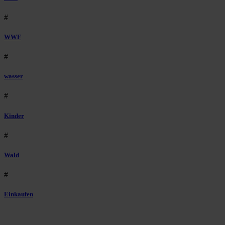
#
WWF
#
wasser
#
Kinder
#
Wald
#
Einkaufen