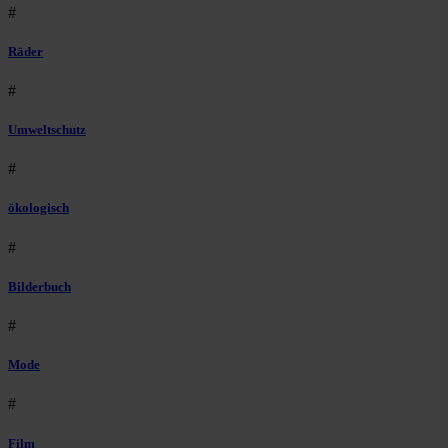
#
Räder
#
Umweltschutz
#
ökologisch
#
Bilderbuch
#
Mode
#
Film