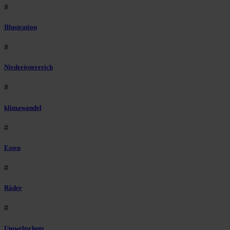
#
Illustration
#
Niederösterreich
#
klimawandel
#
Essen
#
Räder
#
Umweltschutz