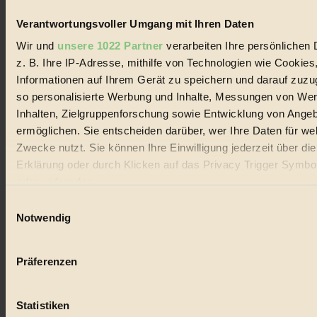
Verantwortungsvoller Umgang mit Ihren Daten
Wir und
unsere 1022 Partner
verarbeiten Ihre persönlichen 
z. B. Ihre IP-Adresse, mithilfe von Technologien wie Cookies
Informationen auf Ihrem Gerät zu speichern und darauf zuzu
so personalisierte Werbung und Inhalte, Messungen von We
Inhalten, Zielgruppenforschung sowie Entwicklung von Ange
ermöglichen. Sie entscheiden darüber, wer Ihre Daten für we
Zwecke nutzt. Sie können Ihre Einwilligung jederzeit über di
Erklärung oder durch Klicken auf das Privacy Trigger Symbo
oder widerrufen
Einwilligungsauswahl
Wenn Sie es erlauben, würden wir auch gerne:
Notwendig
Informationen über Ihre geografische Lage erfassen, 
auf einige Meter genau sein können
Präferenzen
Ihr Gerät durch aktives Scannen nach bestimmten 
(Fingerprinting) identifizieren
Statistiken
Erfahren Sie mehr darüber, wie Ihre persönlichen Daten verar