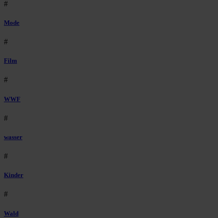
#
Mode
#
Film
#
WWF
#
wasser
#
Kinder
#
Wald