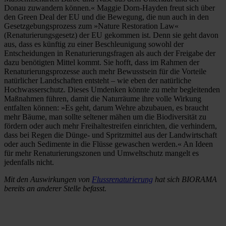
Donau zuwandern können.« Maggie Dorn-Hayden freut sich über
den Green Deal der EU und die Bewegung, die nun auch in den
Gesetzgebungsprozess zum »Nature Restoration Law«
(Renaturierungsgesetz) der EU gekommen ist. Denn sie geht davon
aus, dass es künftig zu einer Beschleunigung sowohl der
Entscheidungen in Renaturierungsfragen als auch der Freigabe der
dazu benötigten Mittel kommt. Sie hofft, dass im Rahmen der
Renaturierungsprozesse auch mehr Bewusstsein für die Vorteile
natürlicher Landschaften entsteht – wie eben der natürliche
Hochwasserschutz. Dieses Umdenken könnte zu mehr begleitenden
Maßnahmen führen, damit die Naturräume ihre volle Wirkung
entfalten können: »Es geht, darum Wehre abzubauen, es braucht
mehr Bäume, man sollte seltener mähen um die Biodiversität zu
fördern oder auch mehr Freihaltestreifen einrichten, die verhindern,
dass bei Regen die Dünge- und Spritzmittel aus der Landwirtschaft
oder auch Sedimente in die Flüsse gewaschen werden.« An Ideen
für mehr Renaturierungszonen und Umweltschutz mangelt es
jedenfalls nicht.
Mit den Auswirkungen von
Flussrenaturierung
hat sich BIORAMA
bereits an anderer Stelle befasst.