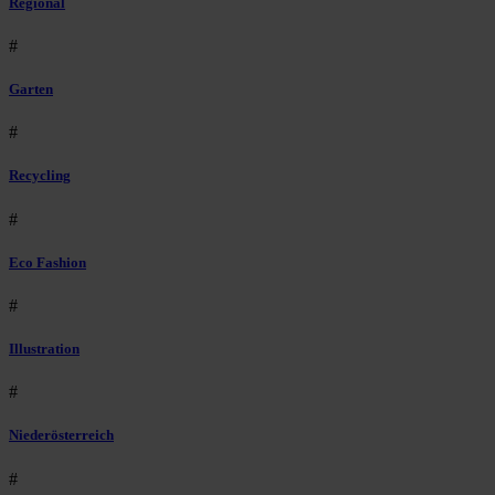
Regional
#
Garten
#
Recycling
#
Eco Fashion
#
Illustration
#
Niederösterreich
#