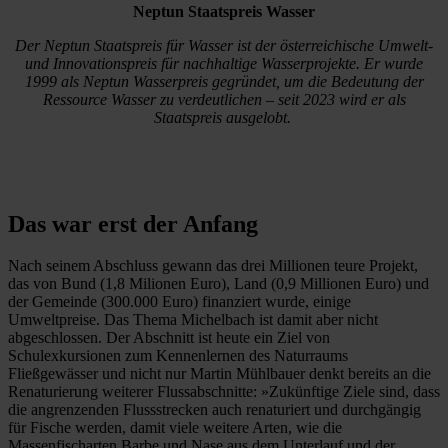
Neptun Staatspreis Wasser
Der Neptun Staatspreis für Wasser ist der österreichische Umwelt-
und Innovationspreis für nachhaltige Wasserprojekte. Er wurde
1999 als Neptun Wasserpreis gegründet, um die Bedeutung der
Ressource Wasser zu verdeutlichen – seit 2023 wird er als
Staatspreis ausgelobt.
Das war erst der Anfang
Nach seinem Abschluss gewann das drei Millionen teure Projekt,
das von Bund (1,8 Milionen Euro), Land (0,9 Millionen Euro) und
der Gemeinde (300.000 Euro) finanziert wurde, einige
Umweltpreise. Das Thema Michelbach ist damit aber nicht
abgeschlossen. Der Abschnitt ist heute ein Ziel von
Schulexkursionen zum Kennenlernen des Naturraums
Fließgewässer und nicht nur Martin Mühlbauer denkt bereits an die
Renaturierung weiterer Flussabschnitte: »Zukünftige Ziele sind, dass
die angrenzenden Flussstrecken auch renaturiert und durchgängig
für Fische werden, damit viele weitere Arten, wie die
Massenfischarten Barbe und Nase aus dem Unterlauf und der