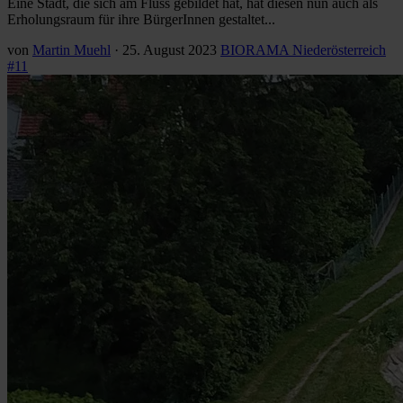
Eine Stadt, die sich am Fluss gebildet hat, hat diesen nun auch als
Erholungsraum für ihre BürgerInnen gestaltet...
von
Martin Muehl
·
25. August 2023
BIORAMA Niederösterreich
#11