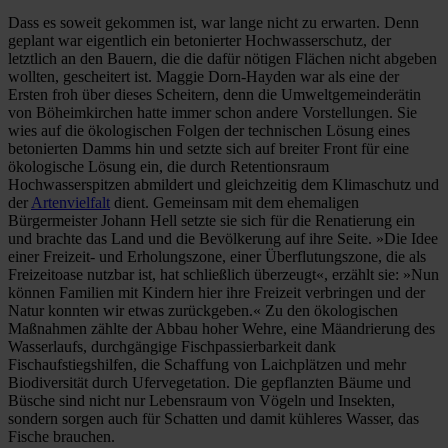
Dass es soweit gekommen ist, war lange nicht zu erwarten. Denn
geplant war eigentlich ein betonierter Hochwasserschutz, der
letztlich an den Bauern, die die dafür nötigen Flächen nicht abgeben
wollten, gescheitert ist. Maggie Dorn-Hayden war als eine der
Ersten froh über dieses Scheitern, denn die Umweltgemeinderätin
von Böheimkirchen hatte immer schon andere Vorstellungen. Sie
wies auf die ökologischen Folgen der technischen Lösung eines
betonierten Damms hin und setzte sich auf breiter Front für eine
ökologische Lösung ein, die durch Retentionsraum
Hochwasserspitzen abmildert und gleichzeitig dem Klimaschutz und
der
Artenvielfalt
dient. Gemeinsam mit dem ehemaligen
Bürgermeister Johann Hell setzte sie sich für die Renatierung ein
und brachte das Land und die Bevölkerung auf ihre Seite. »Die Idee
einer Freizeit- und Erholungszone, einer Überflutungszone, die als
Freizeitoase nutzbar ist, hat schließlich überzeugt«, erzählt sie: »Nun
können Familien mit Kindern hier ihre Freizeit verbringen und der
Natur konnten wir etwas zurückgeben.« Zu den ökologischen
Maßnahmen zählte der Abbau hoher Wehre, eine Mäandrierung des
Wasserlaufs, durchgängige Fischpassierbarkeit dank
Fischaufstiegshilfen, die Schaffung von Laichplätzen und mehr
Biodiversität durch Ufervegetation. Die gepflanzten Bäume und
Büsche sind nicht nur Lebensraum von Vögeln und Insekten,
sondern sorgen auch für Schatten und damit kühleres Wasser, das
Fische brauchen.