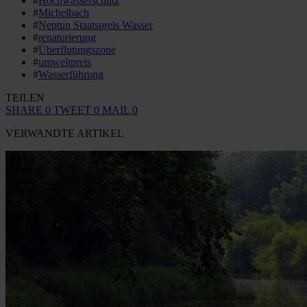
#
Hochwasserschutz
#
Michelbach
#
Neptun Staatspreis Wasser
#
renaturierung
#
Überflutungszone
#
umweltpreis
#
Wasserführung
TEILEN
SHARE
0
TWEET
0
MAIL
0
VERWANDTE ARTIKEL