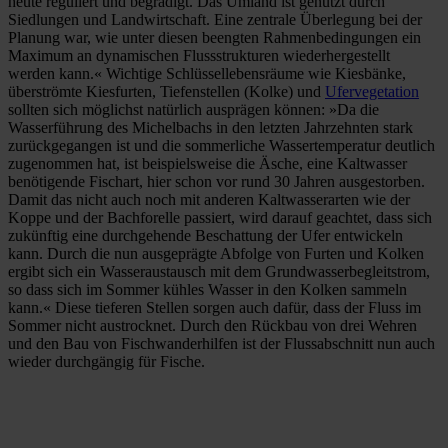
heute reguliert und begradigt. Das Umland ist genutzt durch
Siedlungen und Landwirtschaft. Eine zentrale Überlegung bei der
Planung war, wie unter diesen beengten Rahmenbedingungen ein
Maximum an dynamischen Flussstrukturen wiederhergestellt
werden kann.« Wichtige Schlüssellebensräume wie Kiesbänke,
überströmte Kiesfurten, Tiefenstellen (Kolke) und
Ufervegetation
sollten sich möglichst natürlich ausprägen können: »Da die
Wasserführung des Michelbachs in den letzten Jahrzehnten stark
zurückgegangen ist und die sommerliche Wassertemperatur deutlich
zugenommen hat, ist beispielsweise die Äsche, eine Kaltwasser
benötigende Fischart, hier schon vor rund 30 Jahren ausgestorben.
Damit das nicht auch noch mit anderen Kaltwasserarten wie der
Koppe und der Bachforelle passiert, wird darauf geachtet, dass sich
zukünftig eine durchgehende Beschattung der Ufer entwickeln
kann. Durch die nun ausgeprägte Abfolge von Furten und Kolken
ergibt sich ein Wasseraustausch mit dem Grundwasserbegleitstrom,
so dass sich im Sommer kühles Wasser in den Kolken sammeln
kann.« Diese tieferen Stellen sorgen auch dafür, dass der Fluss im
Sommer nicht austrocknet. Durch den Rückbau von drei Wehren
und den Bau von Fischwanderhilfen ist der Flussabschnitt nun auch
wieder durchgängig für Fische.