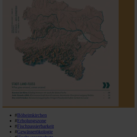
#
Böheimkirchen
#
Erholungszone
#
Fischpassierbarkeit
#
Gewässerökologie