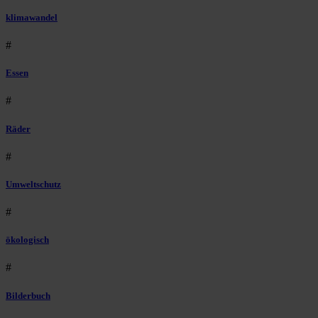
klimawandel
#
Essen
#
Räder
#
Umweltschutz
#
ökologisch
#
Bilderbuch