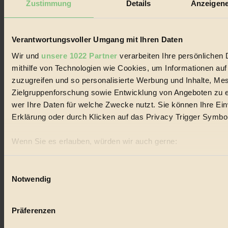
Zustimmung
Details
Anzeigene
#
Essen
Verantwortungsvoller Umgang mit Ihren Daten
#
Wir und
unsere 1022 Partner
verarbeiten Ihre persönlichen 
mithilfe von Technologien wie Cookies, um Informationen au
nachhaltig
zuzugreifen und so personalisierte Werbung und Inhalte, M
#
Zielgruppenforschung sowie Entwicklung von Angeboten zu e
wer Ihre Daten für welche Zwecke nutzt. Sie können Ihre Einw
Landwirtschaft
Erklärung oder durch Klicken auf das Privacy Trigger Symbo
#
Wenn Sie es erlauben, würden wir auch gerne:
Design
Informationen über Ihre geografische Lage erfassen, 
sein können
Einwilligungsauswahl
#
Notwendig
Ihr Gerät durch aktives Scannen nach bestimmten Merk
Regional
Erfahren Sie mehr darüber, wie Ihre persönlichen Daten verar
Präferenzen im
Abschnitt Einzelheiten
fest.
#
Präferenzen