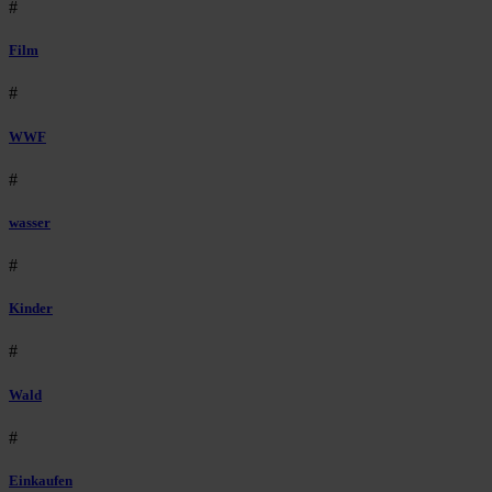
#
Film
#
WWF
#
wasser
#
Kinder
#
Wald
#
Einkaufen