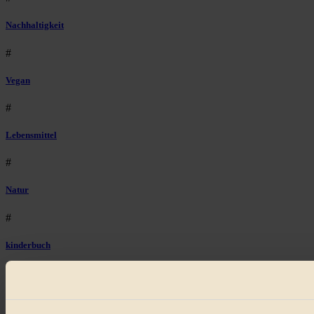
Nachhaltigkeit
#
Vegan
#
Lebensmittel
#
Natur
#
kinderbuch
#
Umwelt