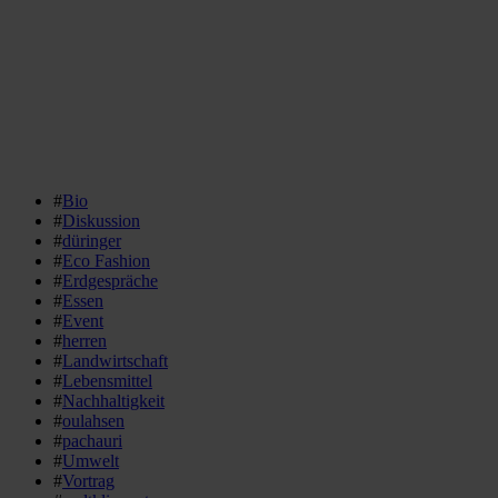
#
Bio
#
Diskussion
#
düringer
#
Eco Fashion
#
Erdgespräche
#
Essen
#
Event
#
herren
#
Landwirtschaft
#
Lebensmittel
#
Nachhaltigkeit
#
oulahsen
#
pachauri
#
Umwelt
#
Vortrag