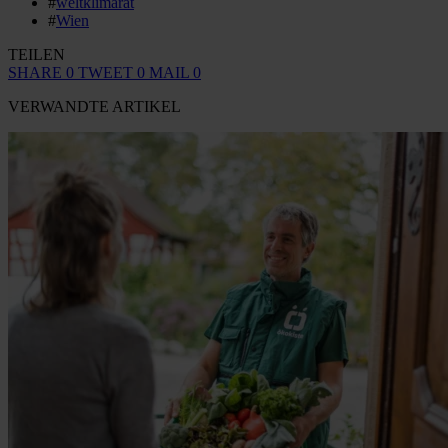
#
weltklimarat
#
Wien
TEILEN
SHARE
0
TWEET
0
MAIL
0
VERWANDTE ARTIKEL