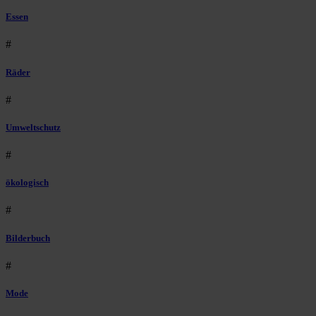
Essen
#
Räder
#
Umweltschutz
#
ökologisch
#
Bilderbuch
#
Mode