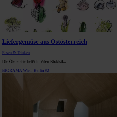
Liefergemüse aus Ostösterreich
Essen & Trinken
Die Ökokoiste heißt in Wien Biokistl...
BIORAMA Wien–Berlin #2