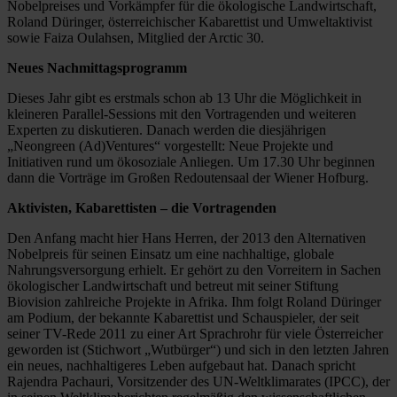
Nobelpreises und Vorkämpfer für die ökologische Landwirtschaft,
Roland Düringer, österreichischer Kabarettist und Umweltaktivist
sowie Faiza Oulahsen, Mitglied der Arctic 30.
Neues Nachmittagsprogramm
Dieses Jahr gibt es erstmals schon ab 13 Uhr die Möglichkeit in
kleineren Parallel-Sessions mit den Vortragenden und weiteren
Experten zu diskutieren. Danach werden die diesjährigen
„Neongreen (Ad)Ventures“ vorgestellt: Neue Projekte und
Initiativen rund um ökosoziale Anliegen. Um 17.30 Uhr beginnen
dann die Vorträge im Großen Redoutensaal der Wiener Hofburg.
Aktivisten, Kabarettisten – die Vortragenden
Den Anfang macht hier Hans Herren, der 2013 den Alternativen
Nobelpreis für seinen Einsatz um eine nachhaltige, globale
Nahrungsversorgung erhielt. Er gehört zu den Vorreitern in Sachen
ökologischer Landwirtschaft und betreut mit seiner Stiftung
Biovision zahlreiche Projekte in Afrika. Ihm folgt Roland Düringer
am Podium, der bekannte Kabarettist und Schauspieler, der seit
seiner TV-Rede 2011 zu einer Art Sprachrohr für viele Österreicher
geworden ist (Stichwort „Wutbürger“) und sich in den letzten Jahren
ein neues, nachhaltigeres Leben aufgebaut hat. Danach spricht
Rajendra Pachauri, Vorsitzender des UN-Weltklimarates (IPCC), der