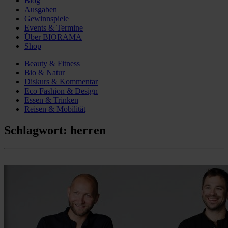
Blog
Ausgaben
Gewinnspiele
Events & Termine
Über BIORAMA
Shop
Beauty & Fitness
Bio & Natur
Diskurs & Kommentar
Eco Fashion & Design
Essen & Trinken
Reisen & Mobilität
Schlagwort:
herren