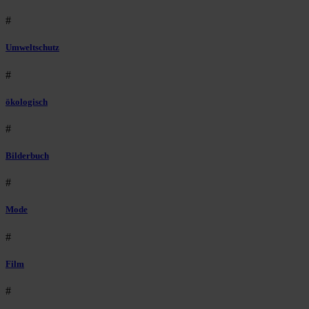
#
Umweltschutz
#
ökologisch
#
Bilderbuch
#
Mode
#
Film
#