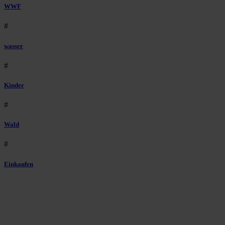
WWF
#
wasser
#
Kinder
#
Wald
#
Einkaufen