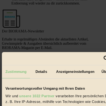
Entleerung voll wieder zu dir zurückkommen.
Der BIORAMA-Newsletter
Erhalte in regelmäßigen Abständen die aktuellsten Artikel,
Gewinnspiele & Ausgaben übersichtlich aufbereitet vom
BIORAMA-Magazin per E-Mail.
Jetzt eintragen:
Zustimmung
Details
Anzeigeneinstellungen
Üb
Verantwortungsvoller Umgang mit Ihren Daten
© 2026 Biorama GmbH
Wir und
unsere 1022 Partner
verarbeiten Ihre persönlichen 
z. B. Ihre IP-Adresse, mithilfe von Technologien wie Cookies
Impressum & Disclaimer