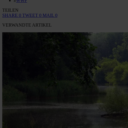
#
WWF
TEILEN
SHARE
0
TWEET
0
MAIL
0
VERWANDTE ARTIKEL