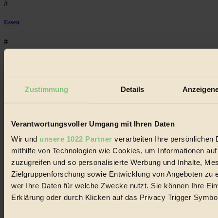
#
Essen
#
nachhaltig
#
Zustimmung
Details
Anzeigene
Landwirtschaft
#
Verantwortungsvoller Umgang mit Ihren Daten
Design
Wir und
unsere 1022 Partner
verarbeiten Ihre persönlichen 
mithilfe von Technologien wie Cookies, um Informationen au
#
zuzugreifen und so personalisierte Werbung und Inhalte, M
Zielgruppenforschung sowie Entwicklung von Angeboten zu e
Regional
wer Ihre Daten für welche Zwecke nutzt. Sie können Ihre Einw
#
Erklärung oder durch Klicken auf das Privacy Trigger Symbo
Garten