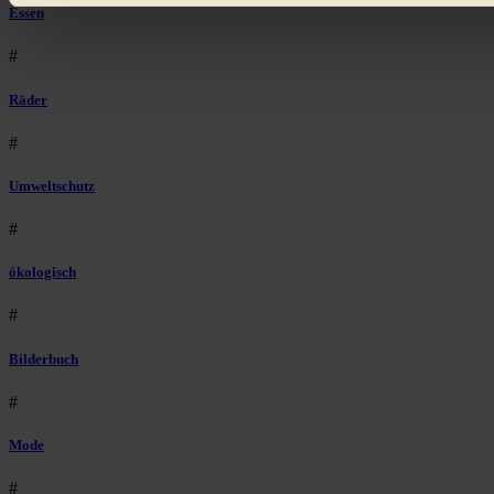
Essen
#
Räder
#
Umweltschutz
#
ökologisch
#
Bilderbuch
#
Mode
#