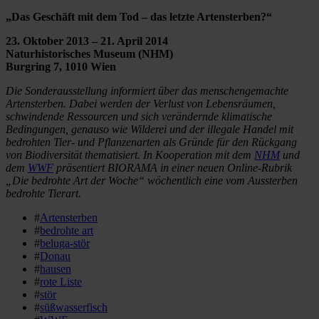
„Das Geschäft mit dem Tod – das letzte Artensterben?“
23. Oktober 2013 – 21. April 2014
Naturhistorisches Museum (NHM)
Burgring 7, 1010 Wien
Die Sonderausstellung informiert über das menschengemachte
Artensterben. Dabei werden der Verlust von Lebensräumen,
schwindende Ressourcen und sich verändernde klimatische
Bedingungen, genauso wie Wilderei und der illegale Handel mit
bedrohten Tier- und Pflanzenarten als Gründe für den Rückgang
von Biodiversität thematisiert. In Kooperation mit dem
NHM
und
dem
WWF
präsentiert BIORAMA in einer neuen Online-Rubrik
„Die bedrohte Art der Woche“ wöchentlich eine vom Aussterben
bedrohte Tierart.
#
Artensterben
#
bedrohte art
#
beluga-stör
#
Donau
#
hausen
#
rote Liste
#
stör
#
süßwasserfisch