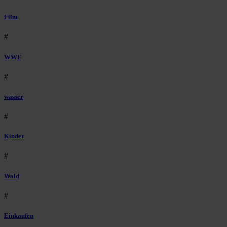
Film
#
WWF
#
wasser
#
Kinder
#
Wald
#
Einkaufen