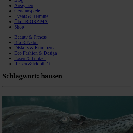
Blog
Ausgaben
Gewinnspiele
Events & Termine
Über BIORAMA
Shop
Beauty & Fitness
Bio & Natur
Diskurs & Kommentar
Eco Fashion & Design
Essen & Trinken
Reisen & Mobilität
Schlagwort:
hausen