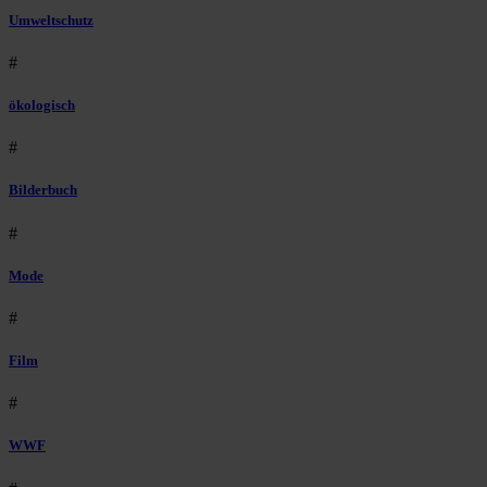
Umweltschutz
#
ökologisch
#
Bilderbuch
#
Mode
#
Film
#
WWF