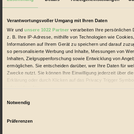
Biorama steht für einen nachhaltigen Lebensstil und bewussten
Lebenswandel. Es ist eine moderne Plattform für Ideen, Menschen
und Produkte, ein Leitfaden im schnell wachsenden Markt des
Handels mit Bioprodukten, des Fair-Trade sowie der Branche
Verantwortungsvoller Umgang mit Ihren Daten
alternativer Energien.
Wir und
unsere 1022 Partner
verarbeiten Ihre persönlichen 
Social Media
z. B. Ihre IP-Adresse, mithilfe von Technologien wie Cookies
22.601 Fans auf Facebook
Informationen auf Ihrem Gerät zu speichern und darauf zuzu
3.415 Follower auf Twitter
Folge uns auf Instagram
so personalisierte Werbung und Inhalte, Messungen von We
Themen
Inhalten, Zielgruppenforschung sowie Entwicklung von Ange
#
ermöglichen. Sie entscheiden darüber, wer Ihre Daten für we
Zwecke nutzt. Sie können Ihre Einwilligung jederzeit über di
Bio
Erklärung oder durch Klicken auf das Privacy Trigger Symbo
#
oder widerrufen
Einwilligungsauswahl
Nachhaltigkeit
Wenn Sie es erlauben, würden wir auch gerne:
Notwendig
#
Informationen über Ihre geografische Lage erfassen, 
auf einige Meter genau sein können
Vegan
Präferenzen
Ihr Gerät durch aktives Scannen nach bestimmten 
#
(Fingerprinting) identifizieren