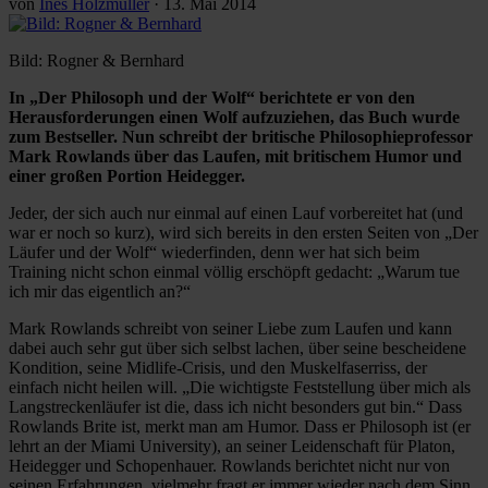
von
Ines Holzmüller
·
13. Mai 2014
Bild: Rogner & Bernhard
In „Der Philosoph und der Wolf“ berichtete er von den
Herausforderungen einen Wolf aufzuziehen, das Buch wurde
zum Bestseller. Nun schreibt der britische Philosophieprofessor
Mark Rowlands über das Laufen, mit britischem Humor und
einer großen Portion Heidegger.
Jeder, der sich auch nur einmal auf einen Lauf vorbereitet hat (und
war er noch so kurz), wird sich bereits in den ersten Seiten von „Der
Läufer und der Wolf“ wiederfinden, denn wer hat sich beim
Training nicht schon einmal völlig erschöpft gedacht: „Warum tue
ich mir das eigentlich an?“
Mark Rowlands schreibt von seiner Liebe zum Laufen und kann
dabei auch sehr gut über sich selbst lachen, über seine bescheidene
Kondition, seine Midlife-Crisis, und den Muskelfaserriss, der
einfach nicht heilen will. „Die wichtigste Feststellung über mich als
Langstreckenläufer ist die, dass ich nicht besonders gut bin.“ Dass
Rowlands Brite ist, merkt man am Humor. Dass er Philosoph ist (er
lehrt an der Miami University), an seiner Leidenschaft für Platon,
Heidegger und Schopenhauer. Rowlands berichtet nicht nur von
seinen Erfahrungen, vielmehr fragt er immer wieder nach dem Sinn