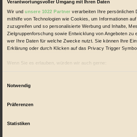
Verantwortungsvoller Umgang mit Ihren Daten
#
Wir und
unsere 1022 Partner
verarbeiten Ihre persönlichen 
mithilfe von Technologien wie Cookies, um Informationen au
Essen
zuzugreifen und so personalisierte Werbung und Inhalte, M
#
Zielgruppenforschung sowie Entwicklung von Angeboten zu e
wer Ihre Daten für welche Zwecke nutzt. Sie können Ihre Einw
Räder
Erklärung oder durch Klicken auf das Privacy Trigger Symbo
#
Wenn Sie es erlauben, würden wir auch gerne:
Umweltschutz
Informationen über Ihre geografische Lage erfassen, 
sein können
Einwilligungsauswahl
#
Notwendig
Ihr Gerät durch aktives Scannen nach bestimmten Merk
ökologisch
Erfahren Sie mehr darüber, wie Ihre persönlichen Daten verar
Präferenzen im
Abschnitt Einzelheiten
fest.
#
Präferenzen
BIORAMA.eu verwendet Cookies
Bilderbuch
Statistiken
biorama.eu
ist werbefinanziert und deswegen für dich ko
#
Einwilligung für Cookies, um etwa selbst anonymisierte Stat