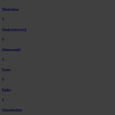
Illustration
#
Niederösterreich
#
klimawandel
#
Essen
#
Räder
#
Umweltschutz