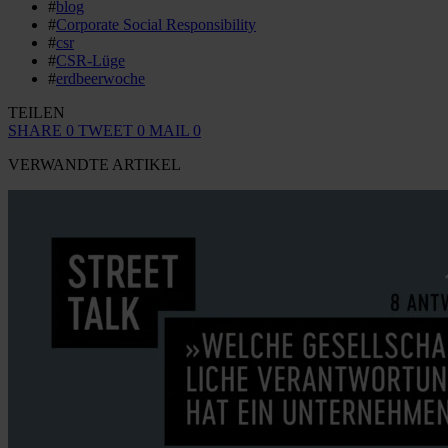
#
blog
#
Corporate Social Responsibility
#
csr
#
CSR-Lüge
#
erdbeerwoche
TEILEN
SHARE
0
TWEET
0
MAIL
0
VERWANDTE ARTIKEL