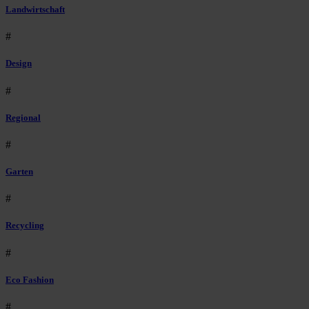
Landwirtschaft
#
Design
#
Regional
#
Garten
#
Recycling
#
Eco Fashion
#