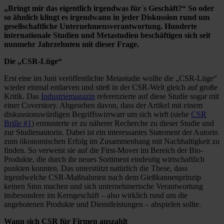
„Bringt mir das eigentlich irgendwas für´s Geschäft?“ So oder
so ähnlich klingt es irgendwann in jeder Diskussion rund um
gesellschaftliche Unternehmensverantwortung. Hunderte
internationale Studien und Metastudien beschäftigen sich seit
nunmehr Jahrzehnten mit dieser Frage.
Die „CSR-Lüge“
Erst eine im Juni veröffentlichte Metastudie wollte die „CSR-Lüge“
wieder einmal entlarven und stieß in der CSR-Welt gleich auf große
Kritik. Das
Industriemagazin
referenzierte auf diese Studie sogar mit
einer Coverstory. Abgesehen davon, dass der Artikel mit einem
diskussionswürdigen Begriffswirrwarr um sich wirft (siehe
CSR
Brille #1
) ermunterte er zu näherer Recherche zu dieser Studie und
zur Studienautorin. Dabei ist ein interessantes Statement der Autorin
zum ökonomischen Erfolg im Zusammenhang mit Nachhaltigkeit zu
finden. So verweist sie auf die First-Mover im Bereich der Bio-
Produkte, die durch ihr neues Sortiment eindeutig wirtschaftlich
punkten konnten. Das unterstützt natürlich die These, dass
irgendwelche CSR-Maßnahmen nach dem Gießkannenprinzip
keinen Sinn machen und sich unternehmerische Verantwortung
insbesondere im Kerngeschäft – also wirklich rund um die
angebotenen Produkte und Dienstleistungen – abspielen sollte.
Wann sich CSR für Firmen auszahlt