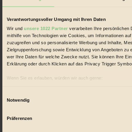
und Produkte, ein Leitfaden im schnell wachsenden Markt des
Handels mit Bioprodukten, des Fair-Trade sowie der Branche
alternativer Energien.
Verantwortungsvoller Umgang mit Ihren Daten
Social Media
22.601 Fans auf Facebook
Wir und
unsere 1022 Partner
verarbeiten Ihre persönlichen 
3.415 Follower auf Twitter
mithilfe von Technologien wie Cookies, um Informationen au
Folge uns auf Instagram
zuzugreifen und so personalisierte Werbung und Inhalte, M
Themen
#
Zielgruppenforschung sowie Entwicklung von Angeboten zu e
wer Ihre Daten für welche Zwecke nutzt. Sie können Ihre Einw
Bio
Erklärung oder durch Klicken auf das Privacy Trigger Symbo
#
Wenn Sie es erlauben, würden wir auch gerne:
Nachhaltigkeit
Informationen über Ihre geografische Lage erfassen, 
sein können
Einwilligungsauswahl
#
Notwendig
Ihr Gerät durch aktives Scannen nach bestimmten Merk
Vegan
Erfahren Sie mehr darüber, wie Ihre persönlichen Daten verar
Präferenzen im
Abschnitt Einzelheiten
fest.
#
Präferenzen
BIORAMA.eu verwendet Cookies
Lebensmittel