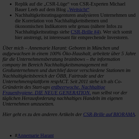
Replik auf die „CSR-Lüge“ von CSR-Experten Michael
Bauer Leeb auf dem Blog
„Weitsicht“
Nachhaltigkeitsratingagenturen analysieren Unternehmen und
die Korrelation von Nachhaltigkeitsthemen und
ökonomischen Indikatoren sehr genau (nähere Infos zu
Nachhaltigkeitsratings siehe
CSR-Brille #4
). Wer sich somit
hier anstrengt, ist interessant für entsprechende Investoren.
Über mich – Annemarie Harant: Geboren in München und
aufgewachsen in einem 100% Öko-Haushalt, arbeitete über 5 Jahre
für die Unternehmensberatung brainbows – the information
company im Bereich Nachhaltigkeitsmanagement mit
Großunternehmen und durchlief davor verschiedene Stationen im
Nachhaltigkeitsbereich der ÖBB, Fairtrade und der
Unternehmensplattform respACT. Seit 2011 stehe ich als Co-
Gründerin des Start-ups
erdbeerwoche. Nachhaltige
Frauenhygiene. DIE NEUE GENERATION.
nun selbst vor der
täglichen Herausforderung nachhaltiges Handeln im eigenen
Unternehmen umzusetzen.
Hier geht es zu den anderen Artikeln der
CSR-Brille auf BIORAMA
.
#
Annemarie Harant