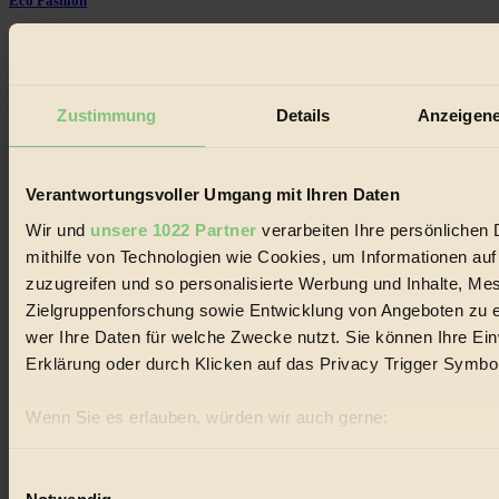
Eco Fashion
#
Illustration
Zustimmung
Details
Anzeigene
#
Niederösterreich
Verantwortungsvoller Umgang mit Ihren Daten
#
Wir und
unsere 1022 Partner
verarbeiten Ihre persönlichen 
mithilfe von Technologien wie Cookies, um Informationen au
klimawandel
zuzugreifen und so personalisierte Werbung und Inhalte, M
#
Zielgruppenforschung sowie Entwicklung von Angeboten zu e
wer Ihre Daten für welche Zwecke nutzt. Sie können Ihre Einw
Essen
Erklärung oder durch Klicken auf das Privacy Trigger Symbo
#
Wenn Sie es erlauben, würden wir auch gerne:
Räder
Informationen über Ihre geografische Lage erfassen, 
sein können
Einwilligungsauswahl
#