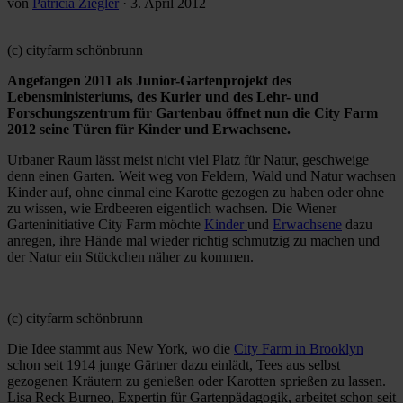
von
Patricia Ziegler
·
3. April 2012
(c) cityfarm schönbrunn
Angefangen 2011 als Junior-Gartenprojekt des
Lebensministeriums, des Kurier und des Lehr- und
Forschungszentrum für Gartenbau öffnet nun die City Farm
2012 seine Türen für Kinder und Erwachsene.
Urbaner Raum lässt meist nicht viel Platz für Natur, geschweige
denn einen Garten. Weit weg von Feldern, Wald und Natur wachsen
Kinder auf, ohne einmal eine Karotte gezogen zu haben oder ohne
zu wissen, wie Erdbeeren eigentlich wachsen. Die Wiener
Garteninitiative City Farm möchte
Kinder
und
Erwachsene
dazu
anregen, ihre Hände mal wieder richtig schmutzig zu machen und
der Natur ein Stückchen näher zu kommen.
(c) cityfarm schönbrunn
Die Idee stammt aus New York, wo die
City Farm in Brooklyn
schon seit 1914 junge Gärtner dazu einlädt, Tees aus selbst
gezogenen Kräutern zu genießen oder Karotten sprießen zu lassen.
Lisa Reck Burneo, Expertin für Gartenpädagogik, arbeitet schon seit