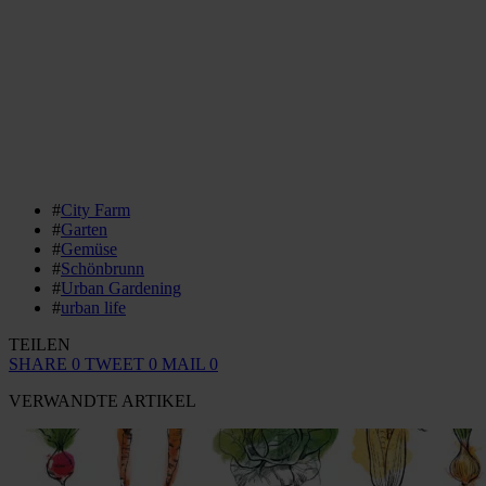
#
City Farm
#
Garten
#
Gemüse
#
Schönbrunn
#
Urban Gardening
#
urban life
TEILEN
SHARE
0
TWEET
0
MAIL
0
VERWANDTE ARTIKEL