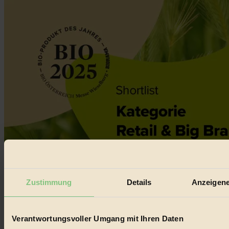
Zustimmung
Details
Anzeigene
Shortlist: Kategorie Retail & Big Brands
Verantwortungsvoller Umgang mit Ihren Daten
Bio & Natur
entgeltliche Einschaltung