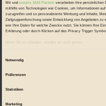
Wir und
unsere 1022 Partner
verarbeiten Ihre persönlichen 
Shortlist: 21 potenzielle Bioprodukte des Jahres – in der Kategorie
Retail & Big Brands...
mithilfe von Technologien wie Cookies, um Informationen au
zuzugreifen und so personalisierte Werbung und Inhalte, M
Zielgruppenforschung sowie Entwicklung von Angeboten zu e
wer Ihre Daten für welche Zwecke nutzt. Sie können Ihre Einw
Erklärung oder durch Klicken auf das Privacy Trigger Symbo
Der BIORAMA-Newsletter
Wenn Sie es erlauben, würden wir auch gerne:
Erhalte in regelmäßigen Abständen die aktuellsten Artikel,
Gewinnspiele & Ausgaben übersichtlich aufbereitet vom
Informationen über Ihre geografische Lage erfassen, 
BIORAMA-Magazin per E-Mail.
sein können
Einwilligungsauswahl
Notwendig
Ihr Gerät durch aktives Scannen nach bestimmten Merk
Jetzt eintragen:
Erfahren Sie mehr darüber, wie Ihre persönlichen Daten verar
Präferenzen im
Abschnitt Einzelheiten
fest.
Präferenzen
BIORAMA.eu verwendet Cookies
Statistiken
biorama.eu
ist werbefinanziert und deswegen für dich ko
Einwilligung für Cookies, um etwa selbst anonymisierte Stat
© 2026 Biorama GmbH
welche Inhalte besonders gut ankommen, Inhalte wie Videos
Marketing