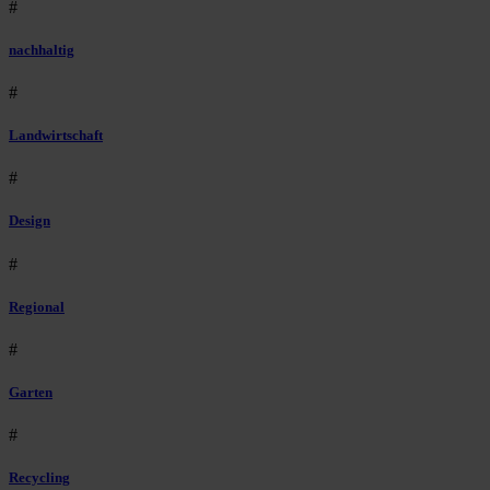
#
nachhaltig
#
Landwirtschaft
#
Design
#
Regional
#
Garten
#
Recycling