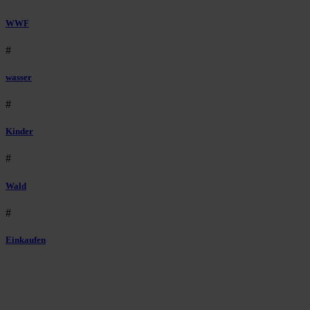
WWF
#
wasser
#
Kinder
#
Wald
#
Einkaufen