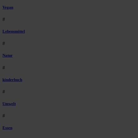
Vegan
#
Lebensmittel
#
Natur
#
kinderbuch
#
Umwelt
#
Essen