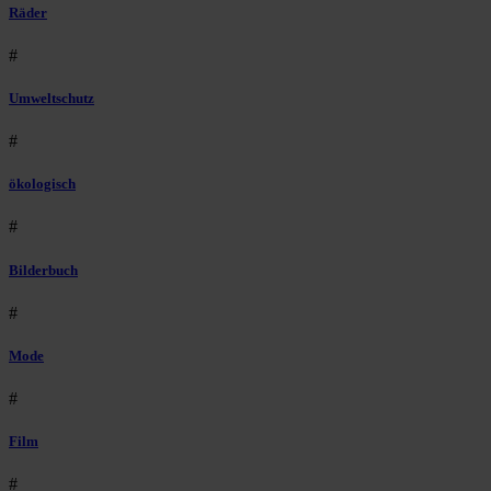
Räder
#
Umweltschutz
#
ökologisch
#
Bilderbuch
#
Mode
#
Film
#