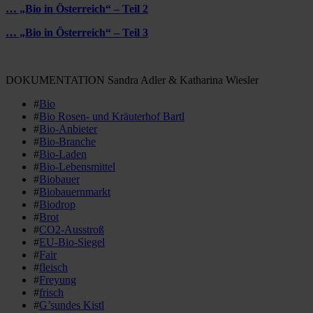
… „Bio in Österreich“ – Teil 2
… „Bio in Österreich“ – Teil 3
DOKUMENTATION Sandra Adler & Katharina Wiesler
#
Bio
#
Bio Rosen- und Kräuterhof Bartl
#
Bio-Anbieter
#
Bio-Branche
#
Bio-Laden
#
Bio-Lebensmittel
#
Biobauer
#
Biobauernmarkt
#
Biodrop
#
Brot
#
CO2-Ausstroß
#
EU-Bio-Siegel
#
Fair
#
fleisch
#
Freyung
#
frisch
#
G’sundes Kistl