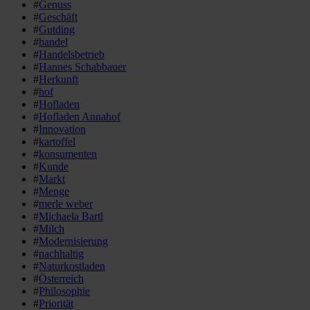
#
Genuss
#
Geschäft
#
Gutding
#
handel
#
Handelsbetrieb
#
Hannes Schabbauer
#
Herkunft
#
hof
#
Hofladen
#
Hofladen Annahof
#
Innovation
#
kartoffel
#
konsumenten
#
Kunde
#
Markt
#
Menge
#
merle weber
#
Michaela Bartl
#
Milch
#
Modernisierung
#
nachhaltig
#
Naturkostladen
#
Österreich
#
Philosophie
#
Priorität