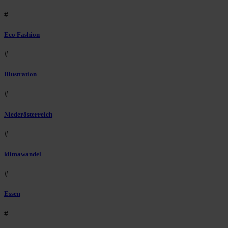
#
Eco Fashion
#
Illustration
#
Niederösterreich
#
klimawandel
#
Essen
#