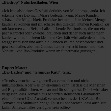
„Biodrop“ Naturkostladen, Wien
»Ich lebe als kleines Geschäft definitiv von Mundpropaganda. Ich
erkenne, dass Bio nicht Masse bedeuten kann. Meine Kunden
schätzen die Möglichkeit, Produkte bei mir auch in kleinen Mengen
kaufen zu können und ich schätze den direkten, intimen Kontakt. Zu
mir kommen zum Beispiel allein lebende Pensionisten, die nur ein
paar Kartoffel oder Zwiebel brauchen und daher auch nicht mehr
kaufen wollen. In einem kleineren Geschäft wird außerdem nichts
weggeschmissen und auch die Kunden kaufen bescheidener und
gewissenhafter, aber mit Genuss. Leider herrscht immer noch das
Vorurteil vor, Bio-Produkte wären im Supermarkt günstiger.«
Rupert Matzer
„Bio-Laden“ und ”G’sundes Kistl“, Graz
»Trends versuchen wir generell zu vermeiden und nicht
mitzumachen. Aber was ich erkennen kann, ist dass die Menschen
auf Regionalität achten, was an und für sich gut ist. Dabei wird aber
vergessen, dass Tomaten aus beheizten steirischen Glashäusern
einen höheren CO2-Ausstoß verursachen als der LKW, der Bio-
Tomaten aus Süditalien bringt. Es ist zu beobachten, dass auch zur
kalten Jahreszeit alles verfügbar sein sollte.«