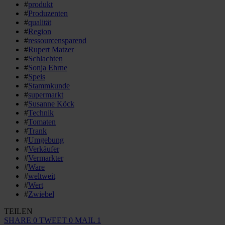
#
produkt
#
Produzenten
#
qualität
#
Region
#
ressourcensparend
#
Rupert Matzer
#
Schlachten
#
Sonja Ehrne
#
Speis
#
Stammkunde
#
supermarkt
#
Susanne Köck
#
Technik
#
Tomaten
#
Trank
#
Umgebung
#
Verkäufer
#
Vermarkter
#
Ware
#
weltweit
#
Wert
#
Zwiebel
TEILEN
SHARE
0
TWEET
0
MAIL
1