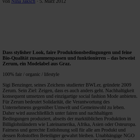
von
Nina Jaksch
·
5. März 2012
Dass stylisher Look, faire Produktionsbedingungen und feine
Bio-Qualität zusammenpassen und funktionieren – das beweist
Zerum, ein Modelabel aus Graz.
100% fair / organic / lifestyle
Sigi Benzinger, seines Zeichens studierter BWLer, gründete 2009
Zerum. Sein Ziel: Zeigen, dass es auch anders geht. Nachhaltigkeit
konsequent umsetzen und einzigartige social fashion Mode anbieten.
Für Zerum bedeutet Solidarität, die Verantwortung des
Unternehmens gegenüber Umwelt und Gemeinwohl zu leben.
Daher wird ausschließlich unter fairen und nachhaltigen
Bedingungen produziert, abseits der marktüblichen Produktion in
Billiglohnländern wie Lateinamerika, Afrika, Asien oder Osteuropa.
Fairness und gerechte Entlohnung soll für alle am Produkt und
dessen Rohstoffen Beteiligter gewahrt bleiben. Unabhängige NGO