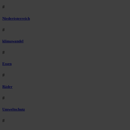
#
Niederösterreich
#
klimawandel
#
Essen
#
Räder
#
Umweltschutz
#