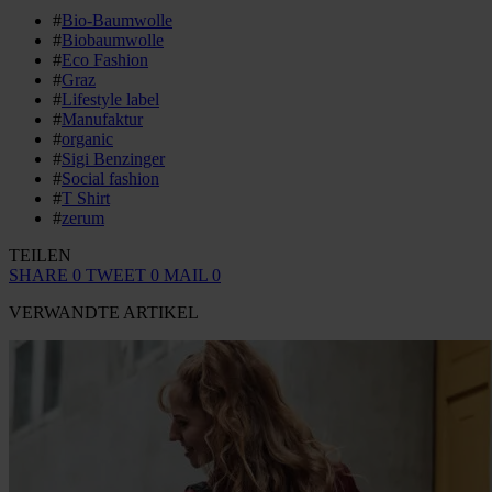
#
Bio-Baumwolle
#
Biobaumwolle
#
Eco Fashion
#
Graz
#
Lifestyle label
#
Manufaktur
#
organic
#
Sigi Benzinger
#
Social fashion
#
T Shirt
#
zerum
TEILEN
SHARE
0
TWEET
0
MAIL
0
VERWANDTE ARTIKEL