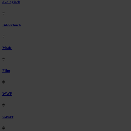
ökologisch
#
Bilderbuch
#
Mode
#
Film
#
WWF
#
wasser
#