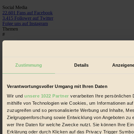
Social Media
22.601 Fans auf Facebook
3.415 Follower auf Twitter
Folge uns auf Instagram
Themen
#
Bio
#
Zustimmung
Details
Anzeigene
Nachhaltigkeit
#
Verantwortungsvoller Umgang mit Ihren Daten
Vegan
Wir und
unsere 1022 Partner
verarbeiten Ihre persönlichen 
mithilfe von Technologien wie Cookies, um Informationen au
#
zuzugreifen und so personalisierte Werbung und Inhalte, M
Lebensmittel
Zielgruppenforschung sowie Entwicklung von Angeboten zu e
wer Ihre Daten für welche Zwecke nutzt. Sie können Ihre Einw
#
Erklärung oder durch Klicken auf das Privacy Trigger Symbo