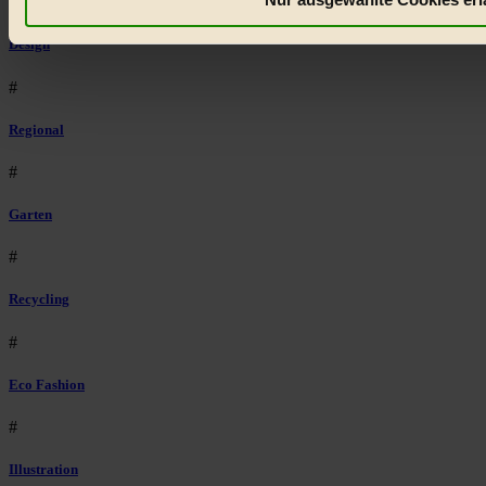
#
Design
#
Regional
#
Garten
#
Recycling
#
Eco Fashion
#
Illustration