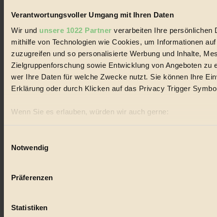
#
Verantwortungsvoller Umgang mit Ihren Daten
Design
Wir und
unsere 1022 Partner
verarbeiten Ihre persönlichen 
#
mithilfe von Technologien wie Cookies, um Informationen au
zuzugreifen und so personalisierte Werbung und Inhalte, M
Regional
Zielgruppenforschung sowie Entwicklung von Angeboten zu e
#
wer Ihre Daten für welche Zwecke nutzt. Sie können Ihre Einw
Erklärung oder durch Klicken auf das Privacy Trigger Symbo
Garten
Wenn Sie es erlauben, würden wir auch gerne:
#
Informationen über Ihre geografische Lage erfassen, 
Recycling
sein können
Einwilligungsauswahl
Notwendig
Ihr Gerät durch aktives Scannen nach bestimmten Merk
#
Erfahren Sie mehr darüber, wie Ihre persönlichen Daten verar
Eco Fashion
Präferenzen im
Abschnitt Einzelheiten
fest.
Präferenzen
#
BIORAMA.eu verwendet Cookies
Statistiken
Illustration
biorama.eu
ist werbefinanziert und deswegen für dich ko