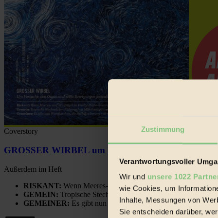
Zustimmung
Coverstory
GROSSER WIRBEL um Versuche, den Ozean und sein
Verantwortungsvoller Umgan
Außerdem im Heft
Wir und
unsere 1022 Partne
RISKANT:
Wenn Meeres- und Wildvögel im Freilandhühnerbe
wie Cookies, um Information
GEMEIN:
Tropische Stechmücken fühlen sich in Mitteleuropa
Inhalte, Messungen von Werb
GEMEINER:
Es gibt nun Weinflaschen, die nach Entleerung
Sie entscheiden darüber, wer