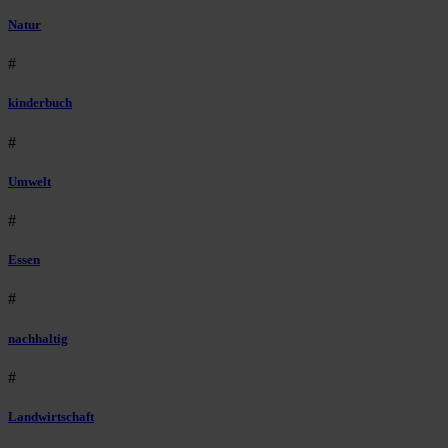
Natur
#
kinderbuch
#
Umwelt
#
Essen
#
nachhaltig
#
Landwirtschaft