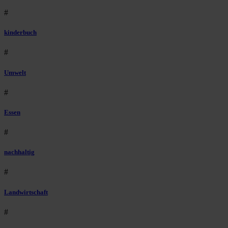
#
kinderbuch
#
Umwelt
#
Essen
#
nachhaltig
#
Landwirtschaft
#