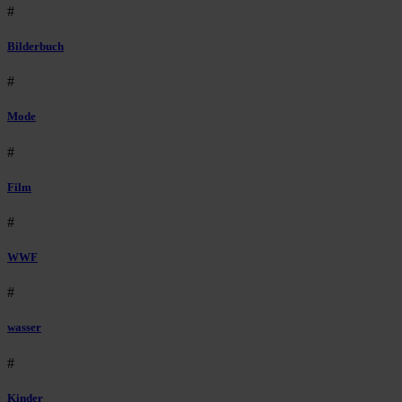
#
Bilderbuch
#
Mode
#
Film
#
WWF
#
wasser
#
Kinder