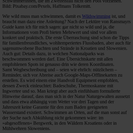
SchwimmerInnen, die im Zweifelsfall nicht den Pool vorziehen.
Bild: Pixabay.com/Pexels, Haffmans Tolkemitt.
Wie wild muss man schwimmen, damit es
Wildswimming
ist, und
braucht man dazu eine Anleitung? Nach der Lektüre von Ransmayrs
Guide kann ich für mich sagen: gar nicht so wild und ja, die
Informationen vom Profi bieten Mehrwert und sind vor allem
konkret und praktisch. Die erste Überraschung sind schon die Tipps
für familienfreundliches, wohltemperiertes Flussbaden, aber auch für
sagenumwobene Buchten und Strände in Kroatien und Slowenien.
Auch gut: Details dazu, in welchen Nationalparks was
beschwommen werden darf. Eine Übersichtskarte mit allen
empfohlenen Spots ist genauso drin wie deren Koordinaten.
Samt Wegbeschreibung und – seien wir ehrlich: nützlichem –
Reminder, sich vor Abreise auch Google-Maps-Offlinekarten zu
erstellen. Es wird einem eine Handvoll Equipment empfohlen,
dessen Zweck einleuchtet: Badeschuhe, Thermoskanne mit
Ingwertee und so. Man kriegt aber auch einfühlsam formulierte
Hinweise darauf, dass man sich in der Natur Naturgewalten aussetzt
und dass etwa abhängig vom Wetter vor drei Tagen und der
Jahreszeit keine Garantie für den zum Baden geeigneten
Wasserstand existiert. Schwimmen an Orten, auf die man sonst auf
der Suche nach Abkühlung nicht gekommen wäre: im
»abgesoffenen« Bergwerk, in den Wäldern Kroatiens oder in
Mühlwehren Sloweniens.