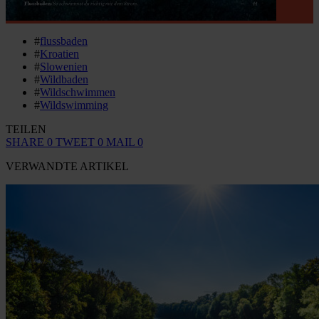
#
flussbaden
#
Kroatien
#
Slowenien
#
Wildbaden
#
Wildschwimmen
#
Wildswimming
TEILEN
SHARE
0
TWEET
0
MAIL
0
VERWANDTE ARTIKEL