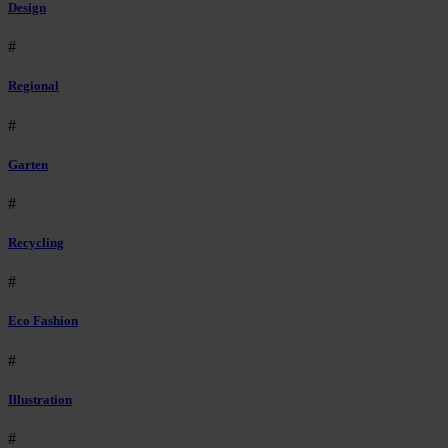
Design
#
Regional
#
Garten
#
Recycling
#
Eco Fashion
#
Illustration
#