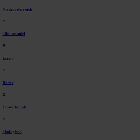
Niederösterreich
#
klimawandel
#
Essen
#
Räder
#
Umweltschutz
#
ökologisch