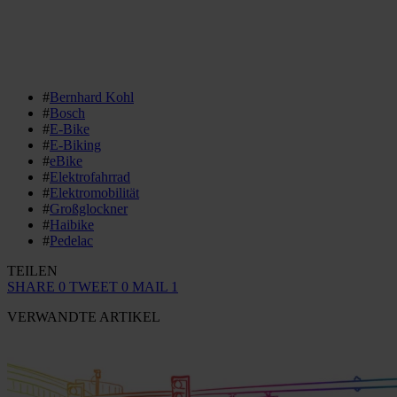
#
Bernhard Kohl
#
Bosch
#
E-Bike
#
E-Biking
#
eBike
#
Elektrofahrrad
#
Elektromobilität
#
Großglockner
#
Haibike
#
Pedelac
TEILEN
SHARE
0
TWEET
0
MAIL
1
VERWANDTE ARTIKEL