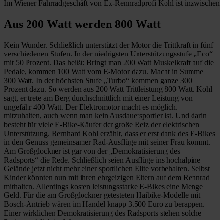
Im Wiener Fahrradgeschäft von Ex-Rennradprofi Kohl ist inzwischen j
Aus 200 Watt werden 800 Watt
Kein Wunder. Schließlich unterstützt der Motor die Trittkraft in fünf
verschiedenen Stufen. In der niedrigsten Unterstützungsstufe „Eco“
mit 50 Prozent. Das heißt: Bringt man 200 Watt Muskelkraft auf die
Pedale, kommen 100 Watt vom E-Motor dazu. Macht in Summe
300 Watt. In der höchsten Stufe „Turbo“ kommen ganze 300
Prozent dazu. So werden aus 200 Watt Trittleistung 800 Watt. Kohl
sagt, er trete am Berg durchschnittlich mit einer Leistung von
ungefähr 400 Watt. Der Elektromotor macht es möglich,
mitzuhalten, auch wenn man kein Ausdauersportler ist. Und darin
besteht für viele E-Bike-Käufer der große Reiz der elektrischen
Unterstützung. Bernhard Kohl erzählt, dass er erst dank des E-Bikes
in den Genuss gemeinsamer Rad-Ausflüge mit seiner Frau kommt.
Am Großglockner ist gar von der „Demokratisierung des
Radsports“ die Rede. Schließlich seien Ausflüge ins hochalpine
Gelände jetzt nicht mehr einer sportlichen Elite vorbehalten. Selbst
Kinder könnten nun mit ihren ehrgeizigen Eltern auf dem Rennrad
mithalten. Allerdings kosten leistungsstarke E-Bikes eine Menge
Geld. Für die am Großglockner getesteten Haibike-Modelle mit
Bosch-Antrieb wären im Handel knapp 3.500 Euro zu berappen.
Einer wirklichen Demokratisierung des Radsports stehen solche