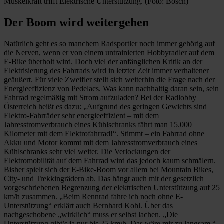
Muskelkraft trifft Elektrische Unterstützung. (Foto: Bosch)
Der Boom wird weitergehen
Natürlich geht es so manchem Radsportler noch immer gehörig auf
die Nerven, wenn er von einem untrainierten Hobbyradler auf dem
E-Bike überholt wird. Doch viel der anfänglichen Kritik an der
Elektrisierung des Fahrrads wird in letzter Zeit immer verhaltener
geäußert. Für viele Zweifler stellt sich weiterhin die Frage nach der
Energieeffizienz von Pedelacs. Was kann nachhaltig daran sein, sein
Fahrrad regelmäßig mit Strom aufzuladen? Bei der Radlobby
Österreich heißt es dazu: „Aufgrund des geringen Gewichts sind
Elektro-Fahrräder sehr energieeffizient – mit dem
Jahresstromverbrauch eines Kühlschranks fährt man 15.000
Kilometer mit dem Elektrofahrrad!“. Stimmt – ein Fahrrad ohne
Akku und Motor kommt mit dem Jahresstromverbrauch eines
Kühlschranks sehr viel weiter. Die Verlockungen der
Elektromobilität auf dem Fahrrad wird das jedoch kaum schmälern.
Bisher spielt sich der E-Bike-Boom vor allem bei Mountain Bikes,
City- und Trekkingrädern ab. Das hängt auch mit der gesetzlich
vorgeschriebenen Begrenzung der elektrischen Unterstützung auf 25
km/h zusammen. „Beim Rennrad fahre ich noch ohne E-
Unterstützung“ erklärt auch Bernhard Kohl. Über das
nachgeschobene „wirklich“ muss er selbst lachen. „Die
Unterstützung gibt’s ja nur bis 25 km/h. Das wäre mir zu langsam.“