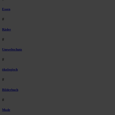
Essen
#
Räder
#
Umweltschutz
#
ökologisch
#
Bilderbuch
#
Mode