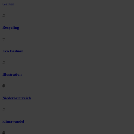
Garten
#
Recycling
#
Eco Fashion
#
Illustration
#
Niederösterreich
#
klimawandel
#