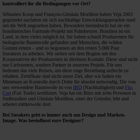
kontrolliert ihr die Bedingungen vor Ort?
Sébastien Koop und François-Ghislain Morillion haben Veja 2003
gegründet nachdem sie sich nachhaltige Entwicklungsprojekte rund
um die Welt angesehen haben. Besonders beeindruckt hat sie ein
brasilianisches Fairtrade-Projekt mit Palmherzen. Brasilien ist ein
Land, in dem vieles möglich ist. Sie haben schnell Produzenten für
biologische Baumwolle gefunden und Menschen, die wilden
Gummi ernten – und so begonnen an den ersten 5.000 Paar
Sneakern zu arbeiten. Wir stehen seit dem Beginn mit den
Kooperativen der Produzenten in direktem Kontakt. Diese sind nicht
nur Lieferanten, sondern Partner in unserem Projekt. Für uns
bedeutet das viele Reisen, um diese enge Beziehung aufrecht zu
erhalten. Zertifikate sind nicht unser Ziel, aber wir halten ein
Minimum an Kontrolle durch Dritte für absolut notwendig. Die von
uns verwendete Baumwolle ist von
IBD
(Nachhaltigkeit) und
Flo-
Cert
(Fair Trade) zertifiziert. Veja hat ein Büro mit zehn Personen in
Südbrasilien und Ghislain Morillion, einer der Gründer, lebt und
arbeitet mittlerweile dort.
Bei Sneakers geht es immer auch um Design und Marken-
Image. Was beeinflusst eure Designer?