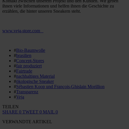
Kontakt zwischen unserem Projekt und den Kunden. Wir geben
ihnen viele Informationen und helfen ihnen die Geschichte zu
erzählen, die hinter unseren Sneakern steht.
www.veja-store.com
#
Bio-Baumwolle
#
brasilien
#
Concept-Stores
#
fair produziert
#
Fairtrade
#
nachhaltiges Material
#
ökologische Sneaker
#
Sébastien Koop und François-Ghislain Morillion
#
Transparenz
#
Veja
TEILEN
SHARE
0
TWEET
0
MAIL
0
VERWANDTE ARTIKEL