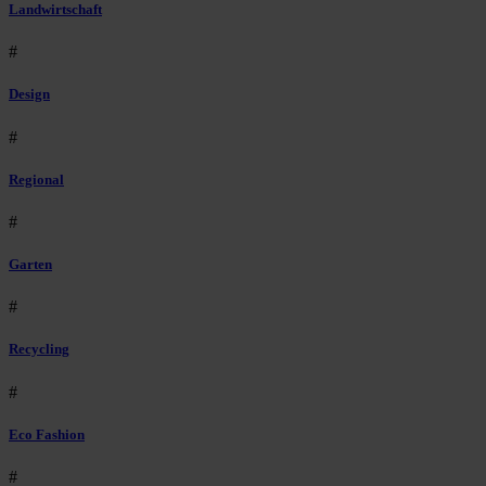
Landwirtschaft
#
Design
#
Regional
#
Garten
#
Recycling
#
Eco Fashion
#