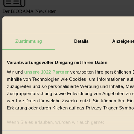
Der BIORAMA-Newsletter
Erhalte in regelmäßigen Abständen die aktuellsten Artikel,
Gewinnspiele & Ausgaben übersichtlich aufbereitet vom
BIORAMA-Magazin per E-Mail.
Zustimmung
Details
Anzeigene
Jetzt eintragen:
Verantwortungsvoller Umgang mit Ihren Daten
Wir und
unsere 1022 Partner
verarbeiten Ihre persönlichen 
mithilfe von Technologien wie Cookies, um Informationen au
zuzugreifen und so personalisierte Werbung und Inhalte, M
© 2026 Biorama GmbH
Zielgruppenforschung sowie Entwicklung von Angeboten zu e
wer Ihre Daten für welche Zwecke nutzt. Sie können Ihre Einw
Impressum & Disclaimer
Erklärung oder durch Klicken auf das Privacy Trigger Symbo
Datenschutz
Mediadaten
Wenn Sie es erlauben, würden wir auch gerne:
Biorama steht für einen nachhaltigen Lebensstil und bewussten
Lebenswandel. Es ist eine moderne Plattform für Ideen, Menschen
Informationen über Ihre geografische Lage erfassen, 