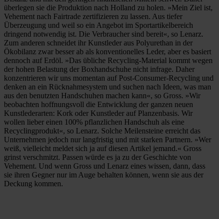
überlegen sie die Produktion nach Holland zu holen. »Mein Ziel ist,
Vehement nach Fairtrade zertifizieren zu lassen. Aus tiefer
Überzeugung und weil so ein Angebot im Sportartikelbereich
dringend notwendig ist. Die Verbraucher sind bereit«, so Lenarz.
Zum anderen schneidet ihr Kunstleder aus Polyurethan in der
Ökobilanz zwar besser ab als konventionelles Leder, aber es basiert
dennoch auf Erdöl. »Das übliche Recycling-Material kommt wegen
der hohen Belastung der Boxhandschuhe nicht infrage. Daher
konzentrieren wir uns momentan auf Post-Consumer-Recycling und
denken an ein Rücknahmesystem und suchen nach Ideen, was man
aus den benutzten Handschuhen machen kann«, so Gross. »Wir
beobachten hoffnungsvoll die Entwicklung der ganzen neuen
Kunstlederarten: Kork oder Kunstleder auf Planzenbasis. Wir
wollen lieber einen 100% pflanzlichen Handschuh als eine
Recyclingprodukt«, so Lenarz. Solche Meilensteine erreicht das
Unternehmen jedoch nur langfristig und mit starken Partnern. »Wer
weiß, vielleicht meldet sich ja auf diesen Artikel jemand.« Gross
grinst verschmitzt. Passen würde es ja zu der Geschichte von
Vehement. Und wenn Gross und Lenarz eines wissen, dann, dass
sie ihren Gegner nur im Auge behalten können, wenn sie aus der
Deckung kommen.