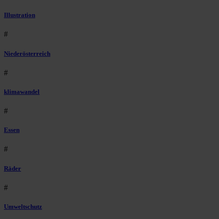
Illustration
#
Niederösterreich
#
klimawandel
#
Essen
#
Räder
#
Umweltschutz