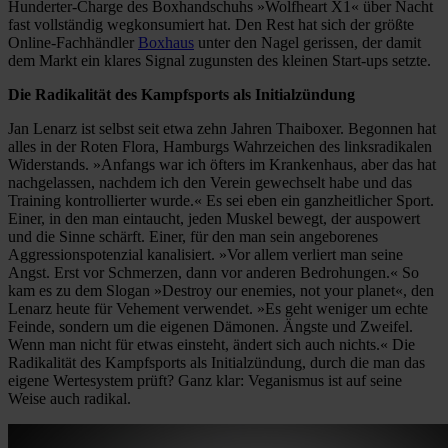
Hunderter-Charge des Boxhandschuhs »Wolfheart X1« über Nacht
fast vollständig wegkonsumiert hat. Den Rest hat sich der größte
Online-Fachhändler
Boxhaus
unter den Nagel gerissen, der damit
dem Markt ein klares Signal zugunsten des kleinen Start-ups setzte.
Die Radikalität des Kampfsports als Initialzündung
Jan Lenarz ist selbst seit etwa zehn Jahren Thaiboxer. Begonnen hat
alles in der Roten Flora, Hamburgs Wahrzeichen des linksradikalen
Widerstands. »Anfangs war ich öfters im Krankenhaus, aber das hat
nachgelassen, nachdem ich den Verein gewechselt habe und das
Training kontrollierter wurde.« Es sei eben ein ganzheitlicher Sport.
Einer, in den man eintaucht, jeden Muskel bewegt, der auspowert
und die Sinne schärft. Einer, für den man sein angeborenes
Aggressionspotenzial kanalisiert. »Vor allem verliert man seine
Angst. Erst vor Schmerzen, dann vor anderen Bedrohungen.« So
kam es zu dem Slogan »Destroy our enemies, not your planet«, den
Lenarz heute für Vehement verwendet. »Es geht weniger um echte
Feinde, sondern um die eigenen Dämonen. Ängste und Zweifel.
Wenn man nicht für etwas einsteht, ändert sich auch nichts.« Die
Radikalität des Kampfsports als Initialzündung, durch die man das
eigene Wertesystem prüft? Ganz klar: Veganismus ist auf seine
Weise auch radikal.