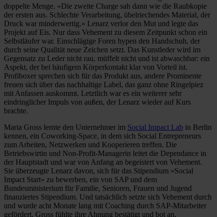
doppelte Menge. »Die zweite Charge sah dann wie die Raubkopie
der ersten aus. Schlechte Verarbeitung, übelriechendes Material, der
Druck war minderwertig.« Lenarz verlor den Mut und legte das
Projekt auf Eis. Nur dass Vehement zu diesem Zeitpunkt schon ein
Selbstläufer war. Einschlägige Foren hypen den Handschuh, der
durch seine Qualität neue Zeichen setzt. Das Kunstleder wird im
Gegensatz zu Leder nicht rau, müffelt nicht und ist abwaschbar: ein
Aspekt, der bei häufigem Körperkontakt klar von Vorteil ist.
Profiboxer sprechen sich für das Produkt aus, andere Prominente
freuen sich über das nachhaltige Label, das ganz ohne Ringelpiez
mit Anfassen auskommt. Letztlich war es ein weiterer sehr
eindringlicher Impuls von außen, der Lenarz wieder auf Kurs
brachte.
Maria Gross lernte den Unternehmer im
Social Impact Lab
in Berlin
kennen, ein Coworking-Space, in dem sich Social Entrepreneurs
zum Arbeiten, Netzwerken und Kooperieren treffen. Die
Betriebswirtin und Non-Profit-Managerin leitet die Dependance in
der Hauptstadt und war von Anfang an begeistert von Vehement.
Sie überzeugte Lenarz davon, sich für das Stipendium »Social
Impact Start« zu bewerben, ein von SAP und dem
Bundesministerium für Familie, Senioren, Frauen und Jugend
finanziertes Stipendium. Und tatsächlich setzte sich Vehement durch
und wurde acht Monate lang mit Coaching durch SAP-Mitarbeiter
gefördert. Gross fühlte ihre Ahnung bestätigt und bot an,