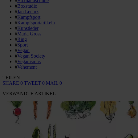
#
Boxhandschuhe
#
Boxstudio
#
Jan Lenarz
#
Kampfsport
#
Kampfsportartikeln
#
Kunstleder
#
Maria Gross
#
Ring
#
Sport
#
Vegan
#
Vegan Society
#
Veganismus
#
Vehement
TEILEN
SHARE
0
TWEET
0
MAIL
0
VERWANDTE ARTIKEL