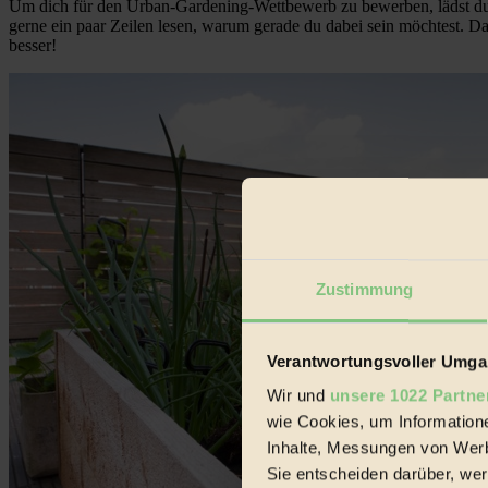
Um dich für den Urban-Gardening-Wettbewerb zu bewerben, lädst du 
gerne ein paar Zeilen lesen, warum gerade du dabei sein möchtest. D
besser!
Zustimmung
Verantwortungsvoller Umgan
Wir und
unsere 1022 Partne
wie Cookies, um Information
Inhalte, Messungen von Werb
Sie entscheiden darüber, wer