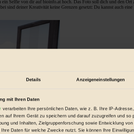
ein Selfie von dir auf bioinfo.at hoch. Das Foto soll dich und den O
abei sind deiner Kreativität keine Grenzen gesetzt: Du kannst auch ein
Details
Anzeigeneinstellungen
g mit Ihren Daten
r
verarbeiten Ihre persönlichen Daten, wie z. B. Ihre IP-Adresse,
en auf Ihrem Gerät zu speichern und darauf zuzugreifen und so 
ung und Inhalten, Zielgruppenforschung sowie Entwicklung von
 Ihre Daten für welche Zwecke nutzt. Sie können Ihre Einwilligun