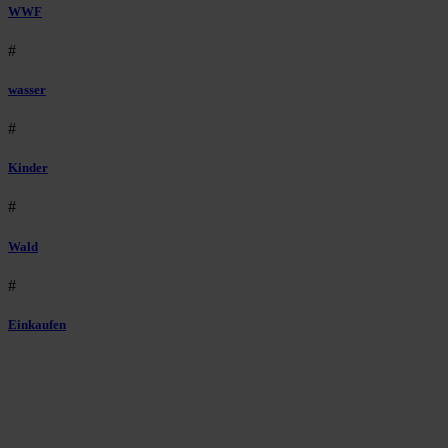
WWF
#
wasser
#
Kinder
#
Wald
#
Einkaufen