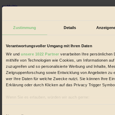
nachhaltig
#
Landwirtschaft
Zustimmung
Details
Anzeigene
#
Verantwortungsvoller Umgang mit Ihren Daten
Design
Wir und
unsere 1022 Partner
verarbeiten Ihre persönlichen 
#
mithilfe von Technologien wie Cookies, um Informationen au
zuzugreifen und so personalisierte Werbung und Inhalte, M
Regional
Zielgruppenforschung sowie Entwicklung von Angeboten zu e
#
wer Ihre Daten für welche Zwecke nutzt. Sie können Ihre Einw
Erklärung oder durch Klicken auf das Privacy Trigger Symbo
Garten
#
Wenn Sie es erlauben, würden wir auch gerne:
Informationen über Ihre geografische Lage erfassen, 
Recycling
sein können
Einwilligungsauswahl