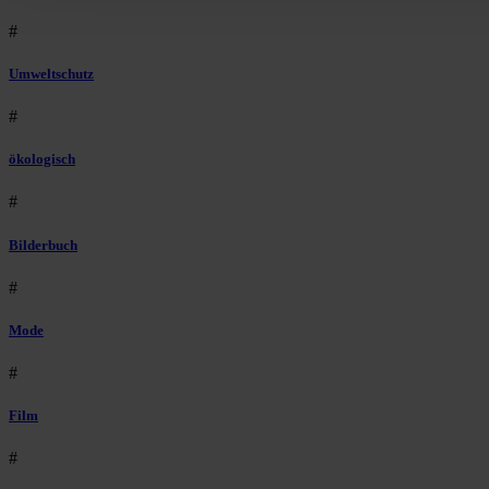
#
Umweltschutz
#
ökologisch
#
Bilderbuch
#
Mode
#
Film
#