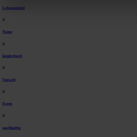
Lebensmittel
#
Natur
#
kinderbuch
#
Umwelt
#
Essen
#
nachhaltig