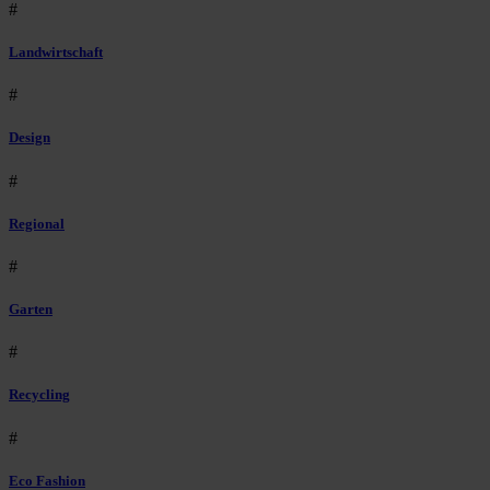
#
Landwirtschaft
#
Design
#
Regional
#
Garten
#
Recycling
#
Eco Fashion