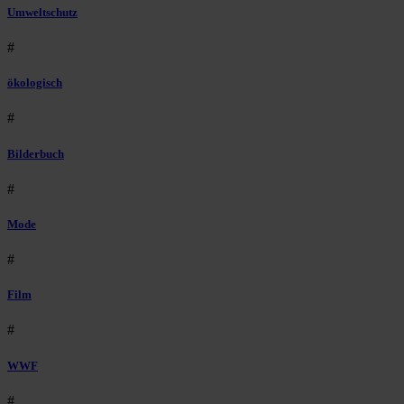
Umweltschutz
#
ökologisch
#
Bilderbuch
#
Mode
#
Film
#
WWF
#