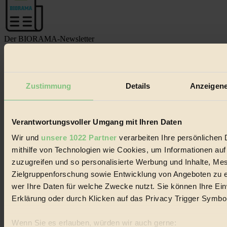
Der BIORAMA-Newsletter
Erhalte in regelmäßigen Abständen die aktuellsten Artikel,
Gewinnspiele & Ausgaben übersichtlich aufbereitet vom
BIORAMA-Magazin per E-Mail.
Zustimmung
Details
Anzeigene
Jetzt eintragen:
Verantwortungsvoller Umgang mit Ihren Daten
Wir und
unsere 1022 Partner
verarbeiten Ihre persönlichen 
mithilfe von Technologien wie Cookies, um Informationen au
zuzugreifen und so personalisierte Werbung und Inhalte, M
Zielgruppenforschung sowie Entwicklung von Angeboten zu e
© 2026 Biorama GmbH
wer Ihre Daten für welche Zwecke nutzt. Sie können Ihre Einw
Impressum & Disclaimer
Erklärung oder durch Klicken auf das Privacy Trigger Symbo
Datenschutz
Mediadaten
Wenn Sie es erlauben, würden wir auch gerne: