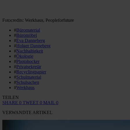
Fotocredits: Werkhaus, Peopleforfuture
#
Büromaterial
#
Büromöbel
#
Eva Danneberg
#
Holger Danneberg
#
Nachhaltigkeit
#
Ökologie
#
Photohocker
#
Privatsekretär
#
Recyclingpapier
#
Schulmaterial
#
Schulsachen
#
Werkhaus
TEILEN
SHARE
0
TWEET
0
MAIL
0
VERWANDTE ARTIKEL