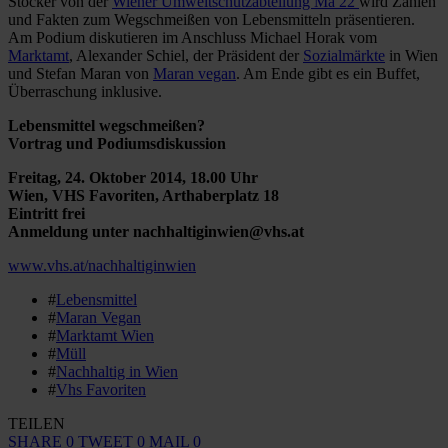
Stocker von der
Wiener Umweltschutzabteilung Ma 22
wird Zahlen
und Fakten zum Wegschmeißen von Lebensmitteln präsentieren.
Am Podium diskutieren im Anschluss Michael Horak vom
Marktamt
, Alexander Schiel, der Präsident der
Sozialmärkte
in
Wien
und
Stefan Maran von
Maran vegan
. Am Ende gibt es ein Buffet,
Überraschung inklusive.
Lebensmittel wegschmeißen?
Vortrag und Podiumsdiskussion
Freitag, 24. Oktober 2014, 18.00 Uhr
Wien, VHS Favoriten, Arthaberplatz 18
Eintritt frei
Anmeldung unter nachhaltiginwien@vhs.at
www.vhs.at/nachhaltiginwien
#
Lebensmittel
#
Maran Vegan
#
Marktamt Wien
#
Müll
#
Nachhaltig in Wien
#
Vhs Favoriten
TEILEN
SHARE
0
TWEET
0
MAIL
0