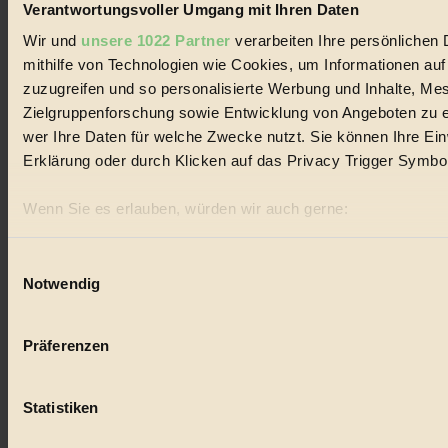
Verantwortungsvoller Umgang mit Ihren Daten
Essen
Wir und
unsere 1022 Partner
verarbeiten Ihre persönlichen 
#
mithilfe von Technologien wie Cookies, um Informationen au
zuzugreifen und so personalisierte Werbung und Inhalte, M
nachhaltig
Zielgruppenforschung sowie Entwicklung von Angeboten zu e
wer Ihre Daten für welche Zwecke nutzt. Sie können Ihre Einw
#
Erklärung oder durch Klicken auf das Privacy Trigger Symbo
Landwirtschaft
Wenn Sie es erlauben, würden wir auch gerne:
#
Informationen über Ihre geografische Lage erfassen, 
Design
sein können
Einwilligungsauswahl
Notwendig
Ihr Gerät durch aktives Scannen nach bestimmten Merk
#
Erfahren Sie mehr darüber, wie Ihre persönlichen Daten verar
Präferenzen im
Abschnitt Einzelheiten
fest.
Regional
Präferenzen
#
BIORAMA.eu verwendet Cookies
Statistiken
biorama.eu
ist werbefinanziert und deswegen für dich ko
Garten
Einwilligung für Cookies, um etwa selbst anonymisierte Stat