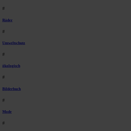
#
Räder
#
Umweltschutz
#
ökologisch
#
Bilderbuch
#
Mode
#