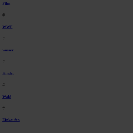
Film
#
WWF
#
wasser
#
Kinder
#
Wald
#
Einkaufen