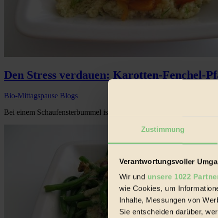
Den Stress verdauen: Karotten-Fenchel-P
Bio-Mittagspause
Blogs
Bei einem Schaufensterbummel ist mir letztens eine Karte mit dem Satz
Zustimmung
Verantwortungsvoller Umgan
Wir und
unsere 1022 Partne
wie Cookies, um Information
Inhalte, Messungen von Werb
Sie entscheiden darüber, wer