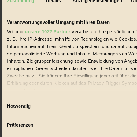
Zustimmung
Details
Anzeigeneinstellungen
Üb
Verantwortungsvoller Umgang mit Ihren Daten
Wir und
unsere 1022 Partner
verarbeiten Ihre persönlichen 
z. B. Ihre IP-Adresse, mithilfe von Technologien wie Cookies
Informationen auf Ihrem Gerät zu speichern und darauf zuzu
so personalisierte Werbung und Inhalte, Messungen von We
Inhalten, Zielgruppenforschung sowie Entwicklung von Ange
ermöglichen. Sie entscheiden darüber, wer Ihre Daten für we
Zwecke nutzt. Sie können Ihre Einwilligung jederzeit über di
Erklärung oder durch Klicken auf das Privacy Trigger Symbo
oder widerrufen
Einwilligungsauswahl
Wenn Sie es erlauben, würden wir auch gerne:
Notwendig
Informationen über Ihre geografische Lage erfassen, 
auf einige Meter genau sein können
Präferenzen
Ihr Gerät durch aktives Scannen nach bestimmten 
(Fingerprinting) identifizieren