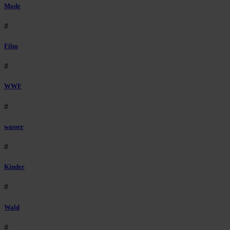
Mode
#
Film
#
WWF
#
wasser
#
Kinder
#
Wald
#