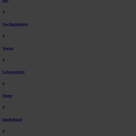
Bio
#
Nachhaltigkeit
#
Vegan
#
Lebensmittel
#
Natur
#
kinderbuch
#