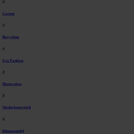
#
Garten
#
Recycling
#
Eco Fashion
#
Illustration
#
Niederösterreich
#
klimawandel