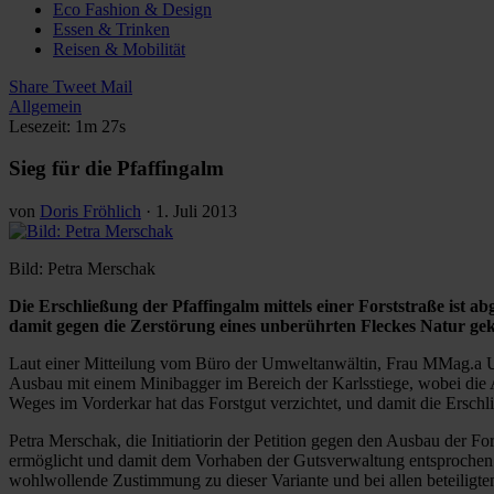
Eco Fashion & Design
Essen & Trinken
Reisen & Mobilität
Share
Tweet
Mail
Allgemein
Lesezeit: 1m 27s
Sieg für die Pfaffingalm
von
Doris Fröhlich
·
1. Juli 2013
Bild: Petra Merschak
Die Erschließung der Pfaffingalm mittels einer Forststraße ist a
damit gegen die Zerstörung eines unberührten Fleckes Natur gek
Laut einer Mitteilung vom Büro der Umweltanwältin, Frau MMag.a Ut
Ausbau mit einem Minibagger im Bereich der Karlsstiege, wobei die A
Weges im Vorderkar hat das Forstgut verzichtet, und damit die Erschl
Petra Merschak, die Initiatiorin der Petition gegen den Ausbau der For
ermöglicht und damit dem Vorhaben der Gutsverwaltung entsprochen w
wohlwollende Zustimmung zu dieser Variante und bei allen beteiligte