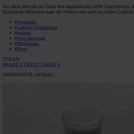
Vor allem aber gilt der Dank den unglaublichen 1680 Unterstützern,
Einsicht der Behörden kann die Petition nun nach nur halber Laufzei
#
forststraße
#
Lambert Schönleitner
#
petition
#
petra merschak
#
Pfaffingalm
#
Phyrr
TEILEN
SHARE
0
TWEET
0
MAIL
0
VERWANDTE ARTIKEL