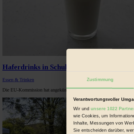
Haferdrinks in Schulkantinen
Zustimmung
Essen & Trinken
Die EU-Kommission hat angekündigt, das EU-Förderprogramm für Schul
Verantwortungsvoller Umgan
Wir und
unsere 1022 Partne
wie Cookies, um Information
Inhalte, Messungen von Werb
Sie entscheiden darüber, wer