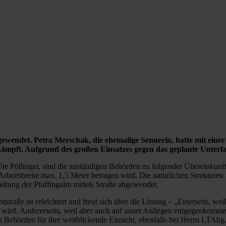
bgewendet. Petra Merschak, die ehemalige Sennerin, hatte mit eine
ämpft. Aufgrund des großen Einsatzes gegen das geplante Unterfan
e Pöllinger, sind die zuständigen Behörden zu folgender Übereinkunf
rbeitsbreite max. 1,5 Meter betragen wird. Die natürlichen Strukture
ießung der Pfaffingalm mittels Straße abgewendet.
ststraße ist erleichtert und freut sich über die Lösung – „Einerseits, 
ird. Andererseits, weil aber auch auf unser Anliegen entgegenkommend 
n Behörden für ihre weitblickende Einsicht, ebenfalls bei Herrn LTAb