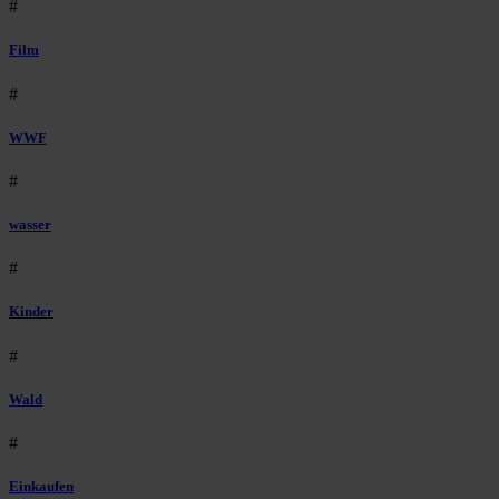
#
Film
#
WWF
#
wasser
#
Kinder
#
Wald
#
Einkaufen