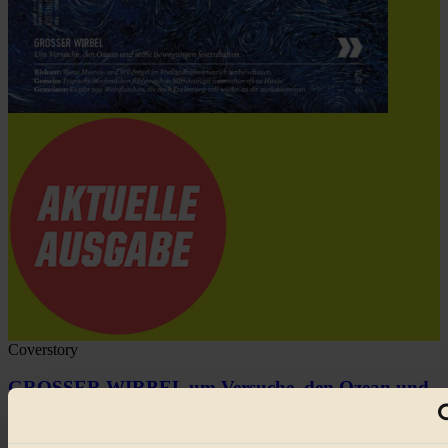
Coverstory
GROSSER WIRBEL um Versuche, den Ozean und
seine Bewegungen festzuhalten.