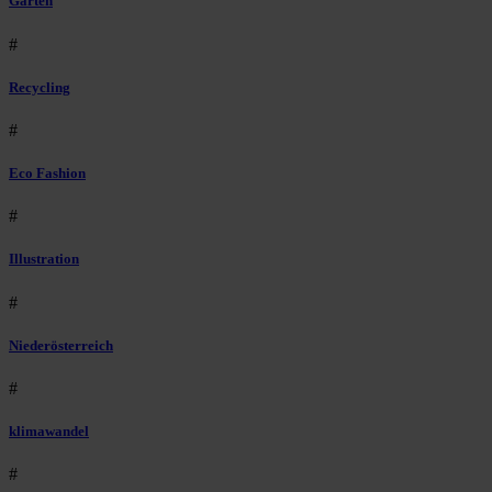
Garten
#
Recycling
#
Eco Fashion
#
Illustration
#
Niederösterreich
#
klimawandel
#