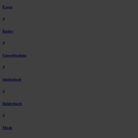
Essen
#
Räder
#
Umweltschutz
#
ökologisch
#
Bilderbuch
#
Mode