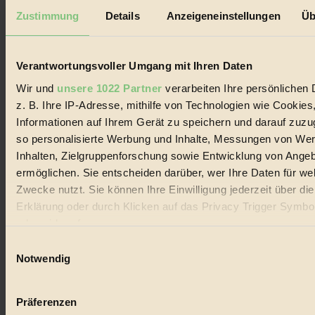
Außerdem im Heft
Zustimmung
Details
Anzeigeneinstellungen
Üb
RISKANT:
Wenn Meeres- und Wildvögel im
Freilandhühnerbetrieb vorbeischauen.
GEMEIN:
Tropische Stechmücken fühlen sich in
Mitteleuropa inziwschen oft zu Hause.
Verantwortungsvoller Umgang mit Ihren Daten
GEMEINER:
Es gibt nun Weinflaschen, die nach
Entleerung voll wieder zu dir zurückkommen.
Wir und
unsere 1022 Partner
verarbeiten Ihre persönlichen 
z. B. Ihre IP-Adresse, mithilfe von Technologien wie Cookies
Informationen auf Ihrem Gerät zu speichern und darauf zuzu
so personalisierte Werbung und Inhalte, Messungen von We
Inhalten, Zielgruppenforschung sowie Entwicklung von Ange
Der BIORAMA-Newsletter
ermöglichen. Sie entscheiden darüber, wer Ihre Daten für we
Zwecke nutzt. Sie können Ihre Einwilligung jederzeit über di
Erhalte in regelmäßigen Abständen die aktuellsten Artikel,
Erklärung oder durch Klicken auf das Privacy Trigger Symbo
Gewinnspiele & Ausgaben übersichtlich aufbereitet vom
BIORAMA-Magazin per E-Mail.
oder widerrufen
Einwilligungsauswahl
Wenn Sie es erlauben, würden wir auch gerne:
Notwendig
Jetzt eintragen:
Informationen über Ihre geografische Lage erfassen, 
auf einige Meter genau sein können
Präferenzen
Ihr Gerät durch aktives Scannen nach bestimmten 