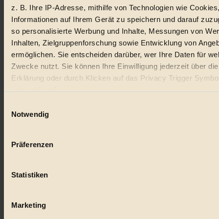
z. B. Ihre IP-Adresse, mithilfe von Technologien wie Cookies
Informationen auf Ihrem Gerät zu speichern und darauf zuzu
so personalisierte Werbung und Inhalte, Messungen von We
Inhalten, Zielgruppenforschung sowie Entwicklung von Ange
ermöglichen. Sie entscheiden darüber, wer Ihre Daten für we
Zwecke nutzt. Sie können Ihre Einwilligung jederzeit über di
Erklärung oder durch Klicken auf das Privacy Trigger Symbo
oder widerrufen
Einwilligungsauswahl
Wenn Sie es erlauben, würden wir auch gerne:
Notwendig
Informationen über Ihre geografische Lage erfassen, 
auf einige Meter genau sein können
Präferenzen
Ihr Gerät durch aktives Scannen nach bestimmten 
(Fingerprinting) identifizieren
Statistiken
Erfahren Sie mehr darüber, wie Ihre persönlichen Daten verar
werden, und legen Sie Ihre Präferenzen im
Abschnitt Einzel
fest.
Marketing