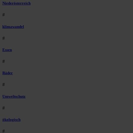
Niederösterreich
#
klimawandel
#
Essen
#
Räder
#
Umweltschutz
#
ökologisch
#