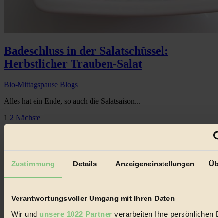
Badeschluss in der Salatschüssel:
Herbstlicher Trauben-Salat
Bio-Mittagspause
Blogs
Alles hat ein Ende, so auch die Salatsaison...
Seitennummerierung
1
2
Nächste
der
Beiträge
Zustimmung
Details
Anzeigeneinstellungen
Üb
Verantwortungsvoller Umgang mit Ihren Daten
Wir und
unsere 1022 Partner
verarbeiten Ihre persönlichen 