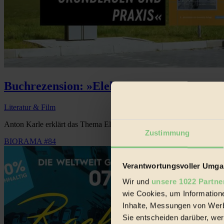
Buchrezension: »Elektromobilität – Grund
Literatur & Film
Anton Karle erklärt das Thema Elektromobilität mit eher technischem
Zustimmung
BIORAMA #84
Verantwortungsvoller Umgan
Wir und
unsere 1022 Partne
wie Cookies, um Information
Inhalte, Messungen von Werb
Sie entscheiden darüber, wer