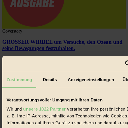
Coverstory
GROSSER WIRBEL um Versuche, den Ozean und
seine Bewegungen festzuhalten.
Außerdem im Heft
RISKANT:
Wenn Meeres- und Wildvögel im
Freilandhühnerbetrieb vorbeischauen.
GEMEIN:
Tropische Stechmücken fühlen sich in
Zustimmung
Details
Anzeigeneinstellungen
Üb
Mitteleuropa inziwschen oft zu Hause.
GEMEINER:
Es gibt nun Weinflaschen, die nach
Entleerung voll wieder zu dir zurückkommen.
Verantwortungsvoller Umgang mit Ihren Daten
Wir und
unsere 1022 Partner
verarbeiten Ihre persönlichen 
z. B. Ihre IP-Adresse, mithilfe von Technologien wie Cookies
Informationen auf Ihrem Gerät zu speichern und darauf zuzu