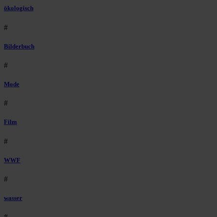
ökologisch
#
Bilderbuch
#
Mode
#
Film
#
WWF
#
wasser
#