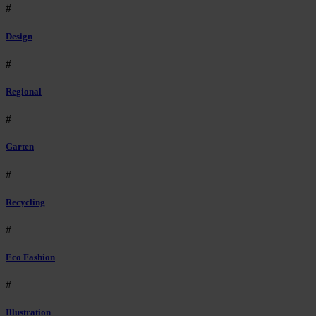
#
Design
#
Regional
#
Garten
#
Recycling
#
Eco Fashion
#
Illustration