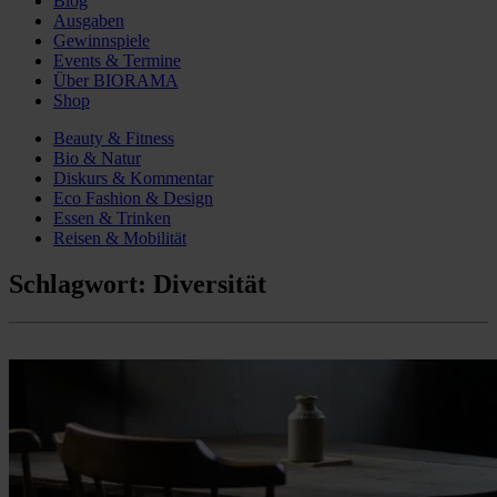
Blog
Ausgaben
Gewinnspiele
Events & Termine
Über BIORAMA
Shop
Beauty & Fitness
Bio & Natur
Diskurs & Kommentar
Eco Fashion & Design
Essen & Trinken
Reisen & Mobilität
Schlagwort:
Diversität