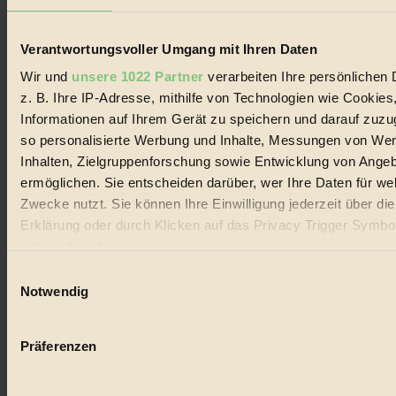
Verantwortungsvoller Umgang mit Ihren Daten
Wir und
unsere 1022 Partner
verarbeiten Ihre persönlichen 
z. B. Ihre IP-Adresse, mithilfe von Technologien wie Cookies
Coverstory
Informationen auf Ihrem Gerät zu speichern und darauf zuzu
so personalisierte Werbung und Inhalte, Messungen von We
GROSSER WIRBEL um Versuche, den Ozean und
seine Bewegungen festzuhalten.
Inhalten, Zielgruppenforschung sowie Entwicklung von Ange
ermöglichen. Sie entscheiden darüber, wer Ihre Daten für we
Außerdem im Heft
Zwecke nutzt. Sie können Ihre Einwilligung jederzeit über di
Erklärung oder durch Klicken auf das Privacy Trigger Symbo
RISKANT:
Wenn Meeres- und Wildvögel im
Freilandhühnerbetrieb vorbeischauen.
oder widerrufen
GEMEIN:
Tropische Stechmücken fühlen sich in
Einwilligungsauswahl
Mitteleuropa inziwschen oft zu Hause.
Wenn Sie es erlauben, würden wir auch gerne:
GEMEINER:
Es gibt nun Weinflaschen, die nach
Notwendig
Entleerung voll wieder zu dir zurückkommen.
Informationen über Ihre geografische Lage erfassen, 
auf einige Meter genau sein können
Präferenzen
Ihr Gerät durch aktives Scannen nach bestimmten 
(Fingerprinting) identifizieren