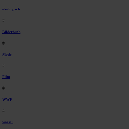
ökologisch
#
Bilderbuch
#
Mode
#
Film
#
WWF
#
wasser