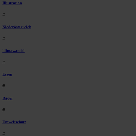
Illustration
#
Niederösterreich
#
klimawandel
#
Essen
#
Räder
#
Umweltschutz
#