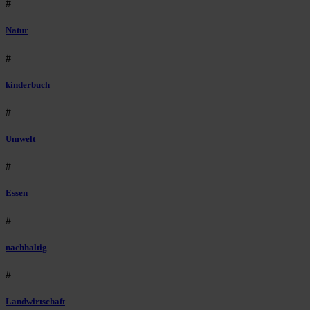
#
Natur
#
kinderbuch
#
Umwelt
#
Essen
#
nachhaltig
#
Landwirtschaft