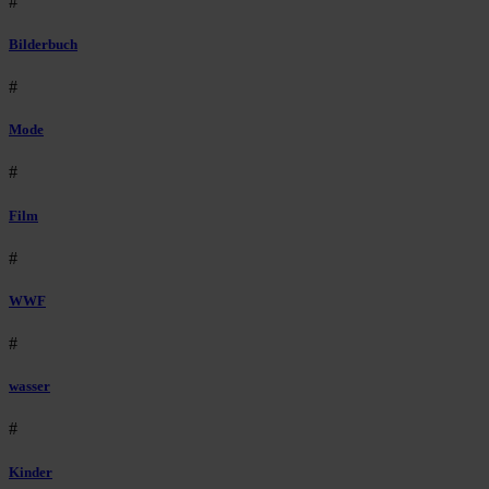
#
Bilderbuch
#
Mode
#
Film
#
WWF
#
wasser
#
Kinder