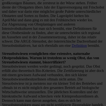
großkronigen Bäumen, die zerstreut in der Wiese stehen. Früher
diente der Obstgarten übers Jahr der Eigenversorgung mit Frischobst
und daher war darin eine möglichst große Palette unterschiedlicher
Obstarten und Sorten zu finden. Die Lageräpfel hielten bis
April/Mai und dann ging es mit den Frühkirschen wieder los.
Zur Abgrenzung von Obstplantagen und anderen
Intensivobstkulturen hat man sich bemüht, eine Definitionen für
diese Obstbestände zu finden, aber sie unterscheiden sich regional
im Aussehen und in der Zusammensetzung, daher ist das relativ
schwer. Die ARGE-Streuobst, der österreichische Dachverband der
Streuobstinitiativen, hat sich ebenfalls um eine
Definition
bemüht.
Streuobstwiesen ermöglichen eine extensive, naturnahe
Obstproduktion. Warum ist trotzdem so wenig Obst, das von
Streuobstwiesen stammt, biozertifiziert?
Streuobstwiesen werden weder gedüngt, noch gespritzt. Das Obst
erfüllt also theoretisch Bio-Kriterien. Die Zertifizierung ist aber doch
mit einem gewissen Aufwand verbunden, den sich kleine
StreuobstwiesenbesitzerInnen oftmals nicht antun. Die
Streuobstwiese ist ja meistens nur ein kleiner Teil des Betriebes und
oftmals ist es nicht möglich den gesamten Betrieb auf biologische
Wirtschaftsweise umzustellen. Die jährlichen Kontrollen und der
bürokratische Aufwand schrecken viele KleinproduzentInnen ab.
Dennoch kann man davon ausgehen, dass es sich bei
Streuobstprodukten quasi um nicht zertifizierte Bioprodukte handelt,