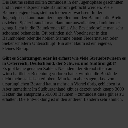
Die Bäume selbst sollten zumindest in der Jugendphase geschnitten
und in eine entsprechende Baumform gebracht werden. Viele
Bäume neigen dazu, steil nach oben zu wachsen. In der
Jugendphase kann man hier eingreifen und den Baum in die Breite
erziehen. Später braucht man dann nur auszulichten, damit immer
genug Licht in die Baumkronen fällt. Alte Bestände sollte man sehr
schonend behandeln. Oft befinden sich Vogelnester in den
Baumhöhlen oder die hohlen Stämme bieten Fledermäusen oder
Siebenschläfern Unterschlupf. Ein alter Baum ist ein eigenes,
kleines Biotop.
Gibt es Schätzungen oder ist erfasst wie viele Streuobstwiesen es
in Österreich, Deutschland, der Schweiz und Südtirol gibt?
Es gibt keine genauen Zahlen. Nachdem der Streuobstbau an
wirtschaftlicher Bedeutung verloren hatte, wurden die Bestände
nicht mehr statistisch erhoben. Man kann aber sagen, dass vom
ursprünglichen Bestand kaum mehr ein Viertel übrig geblieben ist.
Aber immerhin: Im Südburgenland gibt es derzeit noch knapp 3000
Hektar, das entspricht 250.000 Bäumen – zumindest diese gilt es zu
erhalten. Die Entwicklung ist in den anderen Ländern sehr ähnlich.