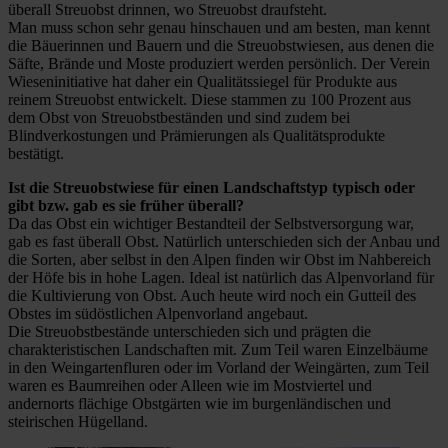
überall Streuobst drinnen, wo Streuobst draufsteht.
Man muss schon sehr genau hinschauen und am besten, man kennt
die Bäuerinnen und Bauern und die Streuobstwiesen, aus denen die
Säfte, Brände und Moste produziert werden persönlich. Der Verein
Wieseninitiative hat daher ein Qualitätssiegel für Produkte aus
reinem Streuobst entwickelt. Diese stammen zu 100 Prozent aus
dem Obst von Streuobstbeständen und sind zudem bei
Blindverkostungen und Prämierungen als Qualitätsprodukte
bestätigt.
Ist die Streuobstwiese für einen Landschaftstyp typisch oder
gibt bzw. gab es sie früher überall?
Da das Obst ein wichtiger Bestandteil der Selbstversorgung war,
gab es fast überall Obst. Natürlich unterschieden sich der Anbau und
die Sorten, aber selbst in den Alpen finden wir Obst im Nahbereich
der Höfe bis in hohe Lagen. Ideal ist natürlich das Alpenvorland für
die Kultivierung von Obst. Auch heute wird noch ein Gutteil des
Obstes im südöstlichen Alpenvorland angebaut.
Die Streuobstbestände unterschieden sich und prägten die
charakteristischen Landschaften mit. Zum Teil waren Einzelbäume
in den Weingartenfluren oder im Vorland der Weingärten, zum Teil
waren es Baumreihen oder Alleen wie im Mostviertel und
andernorts flächige Obstgärten wie im burgenländischen und
steirischen Hügelland.