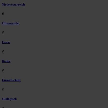
Niederösterreich
#
klimawandel
#
Essen
#
Räder
#
Umweltschutz
#
ökologisch