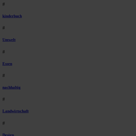
#
kinderbuch
#
Umwelt
#
Essen
#
nachhaltig
#
Landwirtschaft
#
Design