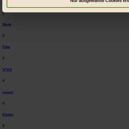
Nur ausgewählte Cookies erl
Bilderbuch
#
Mode
#
Film
#
WWF
#
wasser
#
Kinder
#