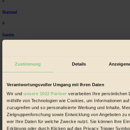
#
Regional
#
Garten
#
Recycling
Zustimmung
Details
Anzeigene
#
Eco Fashion
Verantwortungsvoller Umgang mit Ihren Daten
#
Wir und
unsere 1022 Partner
verarbeiten Ihre persönlichen 
mithilfe von Technologien wie Cookies, um Informationen au
Illustration
zuzugreifen und so personalisierte Werbung und Inhalte, M
#
Zielgruppenforschung sowie Entwicklung von Angeboten zu e
wer Ihre Daten für welche Zwecke nutzt. Sie können Ihre Einw
Niederösterreich
Erklärung oder durch Klicken auf das Privacy Trigger Symbo