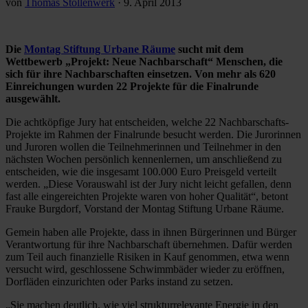
von
Thomas Stollenwerk
·
9. April 2013
Die
Montag Stiftung Urbane Räume
sucht mit dem
Wettbewerb „Projekt: Neue Nachbarschaft“ Menschen, die
sich für ihre Nachbarschaften einsetzen. Von mehr als 620
Einreichungen wurden 22 Projekte für die Finalrunde
ausgewählt.
Die achtköpfige Jury hat entscheiden, welche 22 Nachbarschafts-
Projekte im Rahmen der Finalrunde besucht werden. Die Jurorinnen
und Juroren wollen die Teilnehmerinnen und Teilnehmer in den
nächsten Wochen persönlich kennenlernen, um anschließend zu
entscheiden, wie die insgesamt 100.000 Euro Preisgeld verteilt
werden. „Diese Vorauswahl ist der Jury nicht leicht gefallen, denn
fast alle eingereichten Projekte waren von hoher Qualität“, betont
Frauke Burgdorf, Vorstand der Montag Stiftung Urbane Räume.
Gemein haben alle Projekte, dass in ihnen Bürgerinnen und Bürger
Verantwortung für ihre Nachbarschaft übernehmen. Dafür werden
zum Teil auch finanzielle Risiken in Kauf genommen, etwa wenn
versucht wird, geschlossene Schwimmbäder wieder zu eröffnen,
Dorfläden einzurichten oder Parks instand zu setzen.
„Sie machen deutlich, wie viel strukturrelevante Energie in den