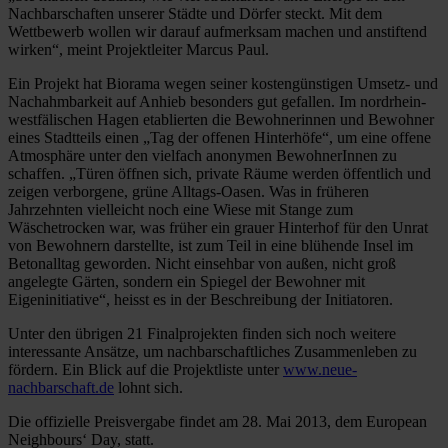
Nachbarschaften unserer Städte und Dörfer steckt. Mit dem
Wettbewerb wollen wir darauf aufmerksam machen und anstiftend
wirken“, meint Projektleiter Marcus Paul.
Ein Projekt hat Biorama wegen seiner kostengünstigen Umsetz- und
Nachahmbarkeit auf Anhieb besonders gut gefallen. Im nordrhein-
westfälischen Hagen etablierten die Bewohnerinnen und Bewohner
eines Stadtteils einen „Tag der offenen Hinterhöfe“, um eine offene
Atmosphäre unter den vielfach anonymen BewohnerInnen zu
schaffen. „Türen öffnen sich, private Räume werden öffentlich und
zeigen verborgene, grüne Alltags-Oasen. Was in früheren
Jahrzehnten vielleicht noch eine Wiese mit Stange zum
Wäschetrocken war, was früher ein grauer Hinterhof für den Unrat
von Bewohnern darstellte, ist zum Teil in eine blühende Insel im
Betonalltag geworden. Nicht einsehbar von außen, nicht groß
angelegte Gärten, sondern ein Spiegel der Bewohner mit
Eigeninitiative“, heisst es in der Beschreibung der Initiatoren.
Unter den übrigen 21 Finalprojekten finden sich noch weitere
interessante Ansätze, um nachbarschaftliches Zusammenleben zu
fördern. Ein Blick auf die Projektliste unter
www.neue-
nachbarschaft.de
lohnt sich.
Die offizielle Preisvergabe findet am 28. Mai 2013, dem European
Neighbours‘ Day, statt.