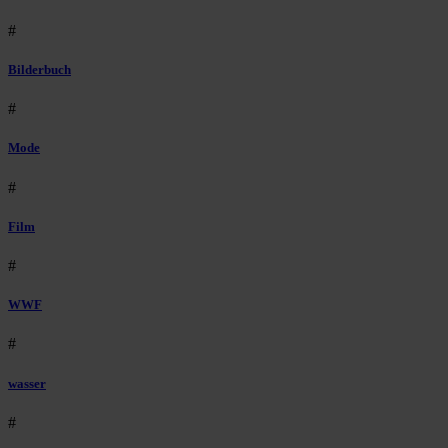
#
Bilderbuch
#
Mode
#
Film
#
WWF
#
wasser
#