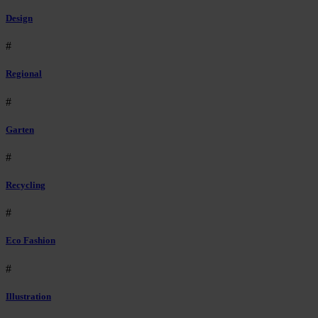
Design
#
Regional
#
Garten
#
Recycling
#
Eco Fashion
#
Illustration