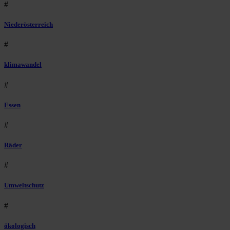
#
Niederösterreich
#
klimawandel
#
Essen
#
Räder
#
Umweltschutz
#
ökologisch