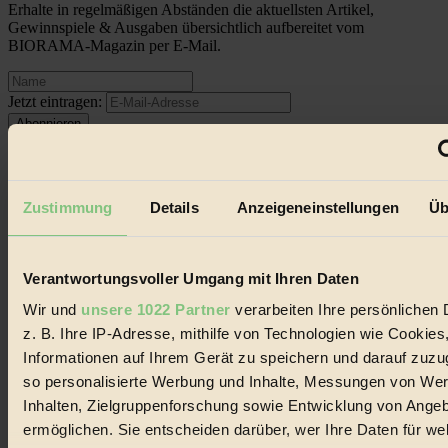
Erhalte in regelmäßigen Abständen die aktuellsten Artikel,
Gewinnspiele & Ausgaben übersichtlich aufbereitet vom
BIORAMA-Magazin per E-Mail.
Jetzt eintragen:
Zustimmung
Details
Anzeigeneinstellungen
Üb
© 2026 Biorama GmbH
Verantwortungsvoller Umgang mit Ihren Daten
Impressum & Disclaimer
Datenschutz
Wir und
unsere 1022 Partner
verarbeiten Ihre persönlichen 
Mediadaten
z. B. Ihre IP-Adresse, mithilfe von Technologien wie Cookies
Biorama steht für einen nachhaltigen Lebensstil und bewussten
Informationen auf Ihrem Gerät zu speichern und darauf zuzu
Lebenswandel. Es ist eine moderne Plattform für Ideen, Menschen
so personalisierte Werbung und Inhalte, Messungen von We
und Produkte, ein Leitfaden im schnell wachsenden Markt des
Handels mit Bioprodukten, des Fair-Trade sowie der Branche
Inhalten, Zielgruppenforschung sowie Entwicklung von Ange
alternativer Energien.
ermöglichen. Sie entscheiden darüber, wer Ihre Daten für we