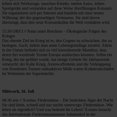
leihen sich Werkzeuge, tauschen Kleider, mieten Autos, leihen
Sportgeräte und vermeiden auf diese Weise überflüssigen Konsum.
Sie organisieren sich per Internet und handeln mit einer neuen
Währung: der des gegenseitigen Vertrauens. Sie sind davon
überzeugt, dass ihre neue Konsumkultur die Welt verändern wird.
15:30 ORF3 // Natur unter Beschuss – Ökologische Folgen des
Krieges
Das oberste Ziel im Krieg ist es, den Gegner zu schwächen, ihn zu
besiegen. Auch, indem man seine Lebensgrundlage zerstört. Allein
in der Ostsee befindet sich so viel korrodierende Munition, dass
deren frei werdende Toxine Europa auslöschen könnten. Selbst ein
Krieg, der nie geführt wurde, hat riesige Gebiete für Jahrtausende
verseucht: der Kalte Krieg. Atomwaffentests und die Verklappung
von Hunderten Tonnen radioaktiven Mülls waren Kollateralschäden
im Wettrüsten der Supermächte.
Mittwoch, 16. Juli
08:30 arte // X:enius: Fledermäuse – Die bedrohten Jäger der Nacht
Sie sind klein, schnell und nur nachts unterwegs: Fledermäuse. Wie
leben sie eigentlich? Und was bedroht ihr Leben? X:enius besucht
das Internationale Fledermausmuseum Julianenhof in der