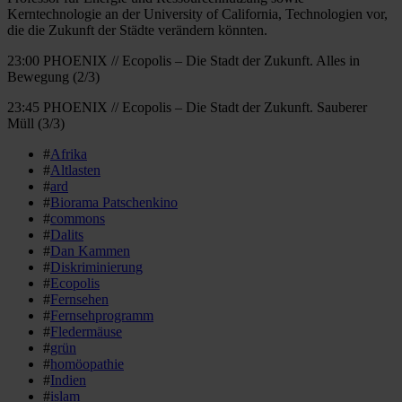
Kerntechnologie an der University of California, Technologien vor,
die die Zukunft der Städte verändern könnten.
23:00 PHOENIX // Ecopolis – Die Stadt der Zukunft. Alles in
Bewegung (2/3)
23:45 PHOENIX // Ecopolis – Die Stadt der Zukunft. Sauberer
Müll (3/3)
#
Afrika
#
Altlasten
#
ard
#
Biorama Patschenkino
#
commons
#
Dalits
#
Dan Kammen
#
Diskriminierung
#
Ecopolis
#
Fernsehen
#
Fernsehprogramm
#
Fledermäuse
#
grün
#
homöopathie
#
Indien
#
islam