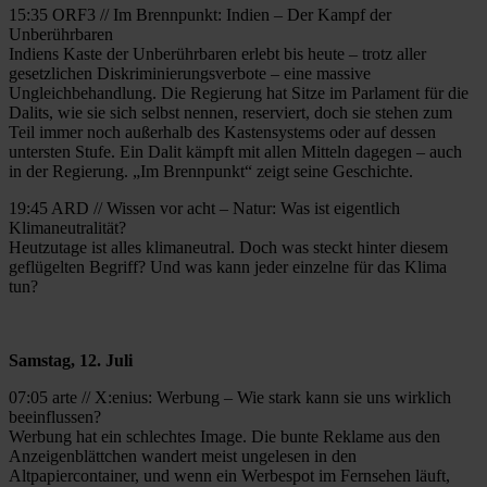
15:35 ORF3 // Im Brennpunkt: Indien – Der Kampf der
Unberührbaren
Indiens Kaste der Unberührbaren erlebt bis heute – trotz aller
gesetzlichen Diskriminierungsverbote – eine massive
Ungleichbehandlung. Die Regierung hat Sitze im Parlament für die
Dalits, wie sie sich selbst nennen, reserviert, doch sie stehen zum
Teil immer noch außerhalb des Kastensystems oder auf dessen
untersten Stufe. Ein Dalit kämpft mit allen Mitteln dagegen – auch
in der Regierung. „Im Brennpunkt“ zeigt seine Geschichte.
19:45 ARD // Wissen vor acht – Natur: Was ist eigentlich
Klimaneutralität?
Heutzutage ist alles klimaneutral. Doch was steckt hinter diesem
geflügelten Begriff? Und was kann jeder einzelne für das Klima
tun?
Samstag, 12. Juli
07:05 arte // X:enius: Werbung – Wie stark kann sie uns wirklich
beeinflussen?
Werbung hat ein schlechtes Image. Die bunte Reklame aus den
Anzeigenblättchen wandert meist ungelesen in den
Altpapiercontainer, und wenn ein Werbespot im Fernsehen läuft,