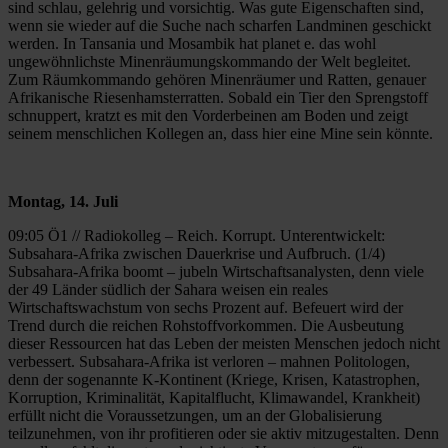
sind schlau, gelehrig und vorsichtig. Was gute Eigenschaften sind,
wenn sie wieder auf die Suche nach scharfen Landminen geschickt
werden. In Tansania und Mosambik hat planet e. das wohl
ungewöhnlichste Minenräumungskommando der Welt begleitet.
Zum Räumkommando gehören Minenräumer und Ratten, genauer
Afrikanische Riesenhamsterratten. Sobald ein Tier den Sprengstoff
schnuppert, kratzt es mit den Vorderbeinen am Boden und zeigt
seinem menschlichen Kollegen an, dass hier eine Mine sein könnte.
Montag, 14. Juli
09:05 Ö1 // Radiokolleg – Reich. Korrupt. Unterentwickelt:
Subsahara-Afrika zwischen Dauerkrise und Aufbruch. (1/4)
Subsahara-Afrika boomt – jubeln Wirtschaftsanalysten, denn viele
der 49 Länder südlich der Sahara weisen ein reales
Wirtschaftswachstum von sechs Prozent auf. Befeuert wird der
Trend durch die reichen Rohstoffvorkommen. Die Ausbeutung
dieser Ressourcen hat das Leben der meisten Menschen jedoch nicht
verbessert. Subsahara-Afrika ist verloren – mahnen Politologen,
denn der sogenannte K-Kontinent (Kriege, Krisen, Katastrophen,
Korruption, Kriminalität, Kapitalflucht, Klimawandel, Krankheit)
erfüllt nicht die Voraussetzungen, um an der Globalisierung
teilzunehmen, von ihr profitieren oder sie aktiv mitzugestalten. Denn