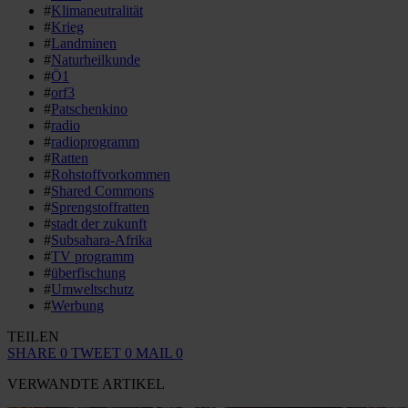
#
Klimaneutralität
#
Krieg
#
Landminen
#
Naturheilkunde
#
Ö1
#
orf3
#
Patschenkino
#
radio
#
radioprogramm
#
Ratten
#
Rohstoffvorkommen
#
Shared Commons
#
Sprengstoffratten
#
stadt der zukunft
#
Subsahara-Afrika
#
TV programm
#
überfischung
#
Umweltschutz
#
Werbung
TEILEN
SHARE
0
TWEET
0
MAIL
0
VERWANDTE ARTIKEL