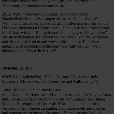
vor allem fehlt die erste und wichtigste Voraussetzung für
Wohlstand: Ein funktionierender Staat.
20:15 WDR // Der Gesundmacher: Homöopathie und
Naturheilverfahren – Was taugen alternative Heilmethoden?
Wenn Schulmediziner ratlos sind, dann hoffen immer mehr auf die
Hilfe von alternativen Heilmethoden. Doch es herrscht Verwirrung:
Mit Kräuterwickeln, Blutegeln und Globuli gegen Wehwehchen?
Die meisten kennen des Unterschied zwischen Naturheilverfahren
und Homöopathie nicht und werfen alles in einen Topf. Was
unterscheidet die beiden Methoden? Was hilft wirklich? Wann
übernimmt die Kasse die Kosten?
Dienstag, 15. Juli
09:05 Ö1 // Radiokolleg – Reich. Korrupt. Unterentwickelt:
Subsahara-Afrika zwischen Dauerkrise und Aufbruch. (2/4)
14:00 BRalpha // Teilen statt Kaufen
Mein Auto, mein Haus, mein Flachbildfernseher – für Magda, Anna
und Fabian sind das Statussymbole aus dem Zeitalter des Haben
Wollens. Sie empfinden Besitz als Belastung und haben sich
vorgenommen, weniger zu kaufen, stattdessen mehr auszuleihen
und gemeinsam zu nutzen. Sie nutzen Büros gemeinschaftlich,