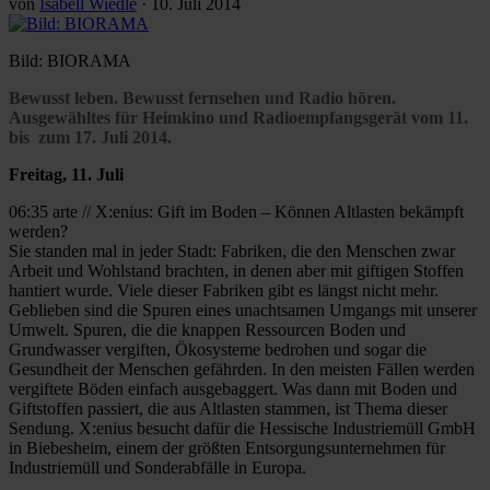
von
Isabell Wiedle
·
10. Juli 2014
Bild: BIORAMA
Bewusst leben. Bewusst fernsehen und Radio hören.
Ausgewähltes für Heimkino und Radioempfangsgerät vom 11.
bis zum 17. Juli 2014.
Freitag, 11. Juli
06:35 arte // X:enius: Gift im Boden – Können Altlasten bekämpft
werden?
Sie standen mal in jeder Stadt: Fabriken, die den Menschen zwar
Arbeit und Wohlstand brachten, in denen aber mit giftigen Stoffen
hantiert wurde. Viele dieser Fabriken gibt es längst nicht mehr.
Geblieben sind die Spuren eines unachtsamen Umgangs mit unserer
Umwelt. Spuren, die die knappen Ressourcen Boden und
Grundwasser vergiften, Ökosysteme bedrohen und sogar die
Gesundheit der Menschen gefährden. In den meisten Fällen werden
vergiftete Böden einfach ausgebaggert. Was dann mit Boden und
Giftstoffen passiert, die aus Altlasten stammen, ist Thema dieser
Sendung. X:enius besucht dafür die Hessische Industriemüll GmbH
in Biebesheim, einem der größten Entsorgungsunternehmen für
Industriemüll und Sonderabfälle in Europa.