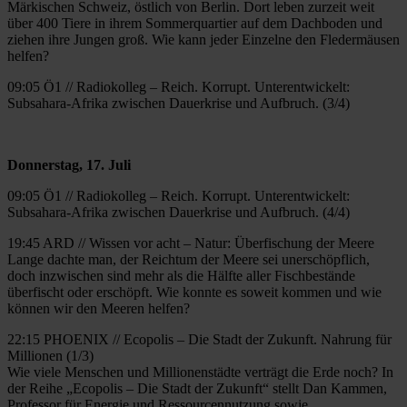
Märkischen Schweiz, östlich von Berlin. Dort leben zurzeit weit
über 400 Tiere in ihrem Sommerquartier auf dem Dachboden und
ziehen ihre Jungen groß. Wie kann jeder Einzelne den Fledermäusen
helfen?
09:05 Ö1 // Radiokolleg – Reich. Korrupt. Unterentwickelt:
Subsahara-Afrika zwischen Dauerkrise und Aufbruch. (3/4)
Donnerstag, 17. Juli
09:05 Ö1 // Radiokolleg – Reich. Korrupt. Unterentwickelt:
Subsahara-Afrika zwischen Dauerkrise und Aufbruch. (4/4)
19:45 ARD // Wissen vor acht – Natur: Überfischung der Meere
Lange dachte man, der Reichtum der Meere sei unerschöpflich,
doch inzwischen sind mehr als die Hälfte aller Fischbestände
überfischt oder erschöpft. Wie konnte es soweit kommen und wie
können wir den Meeren helfen?
22:15 PHOENIX // Ecopolis – Die Stadt der Zukunft. Nahrung für
Millionen (1/3)
Wie viele Menschen und Millionenstädte verträgt die Erde noch? In
der Reihe „Ecopolis – Die Stadt der Zukunft“ stellt Dan Kammen,
Professor für Energie und Ressourcennutzung sowie