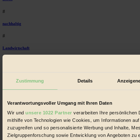
#
nachhaltig
#
Landwirtschaft
#
Design
Zustimmung
Details
Anzeigene
#
Regional
Verantwortungsvoller Umgang mit Ihren Daten
#
Wir und
unsere 1022 Partner
verarbeiten Ihre persönlichen 
mithilfe von Technologien wie Cookies, um Informationen au
Garten
zuzugreifen und so personalisierte Werbung und Inhalte, M
#
Zielgruppenforschung sowie Entwicklung von Angeboten zu e