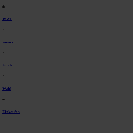
#
WWF
#
wasser
#
Kinder
#
Wald
#
Einkaufen