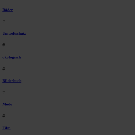
Räder
#
Umweltschutz
#
ökologisch
#
Bilderbuch
#
Mode
#
Film