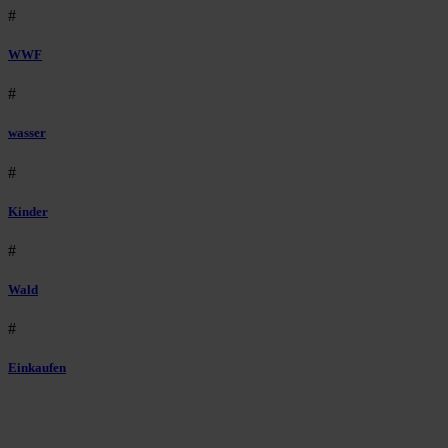
#
WWF
#
wasser
#
Kinder
#
Wald
#
Einkaufen