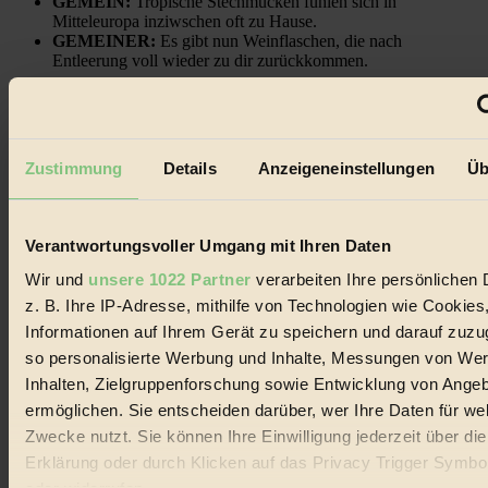
GEMEIN:
Tropische Stechmücken fühlen sich in
Mitteleuropa inziwschen oft zu Hause.
GEMEINER:
Es gibt nun Weinflaschen, die nach
Entleerung voll wieder zu dir zurückkommen.
Zustimmung
Details
Anzeigeneinstellungen
Üb
Der BIORAMA-Newsletter
Erhalte in regelmäßigen Abständen die aktuellsten Artikel,
Verantwortungsvoller Umgang mit Ihren Daten
Gewinnspiele & Ausgaben übersichtlich aufbereitet vom
BIORAMA-Magazin per E-Mail.
Wir und
unsere 1022 Partner
verarbeiten Ihre persönlichen 
z. B. Ihre IP-Adresse, mithilfe von Technologien wie Cookies
Jetzt eintragen:
Informationen auf Ihrem Gerät zu speichern und darauf zuzu
so personalisierte Werbung und Inhalte, Messungen von We
Inhalten, Zielgruppenforschung sowie Entwicklung von Ange
ermöglichen. Sie entscheiden darüber, wer Ihre Daten für we
Zwecke nutzt. Sie können Ihre Einwilligung jederzeit über di
Erklärung oder durch Klicken auf das Privacy Trigger Symbo
© 2026 Biorama GmbH