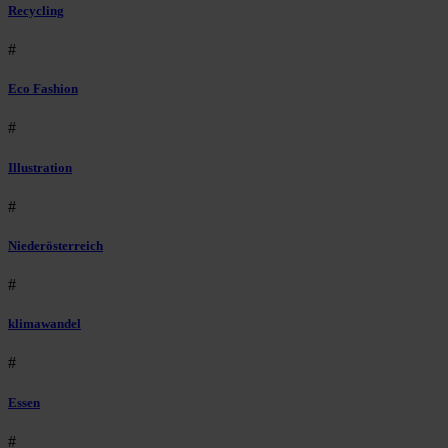
Recycling
#
Eco Fashion
#
Illustration
#
Niederösterreich
#
klimawandel
#
Essen
#