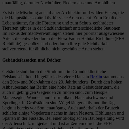
unauffällig, darunter Nachtfalter, Fledermäuse und Amphibien.
Es ist die Mischung aus urbaner Architektur und wilden Ecken, die
die Hauptstädte so attraktiv für viele Arten macht. Zum Erhalt der
Lebensräume, für die Förderung und zum Schutz gefährdeter
Tierarten gibt es in der Stadtlandschaft unterschiedliche Stationen.
Im Fokus der Stadtverwaltungen stehen hier prioritär ausgewiesene
Arten, die entweder durch die Flora-Fauna-Habitat-Richtlinie (FFH-
Richtlinie) geschützt sind oder durch ihre gute Sichtbarkeit
stellvertretend für ähnliche nicht geschützte Arten stehen.
Gebäudefassaden und Dächer
Gebäude sind durch die Strukturen im Grunde künstliche
Felslandschaften. Ungefähr jedes vierte Haus in
Berlin
stammt aus
den 20er- und 30er-Jahren des 20. Jahrhunderts. Durch den hohen
Altbaubestand hat Berlin eine hohe Rate an Gebäudebrütern, die
auch in gebirgigen Gegenden zu finden sind, zum Beispiel
Mauersegler, Wander- und Turmfalken, Hausrotschwanz und
Sperlinge. In Großstädten sind Vögel länger aktiv und ihr Tag
beginnt bereits vor Sonnenaufgang. Auch außerhalb der Brutzeit
schlafen einige Vogelarten nachts in ihren Nestern, Höhlungen und
Spalten in der Fassade. Bei einer ökologischen Baubegleitung wird
der Artenschutz mitgedacht und ist außerdem durch die FFH-
Richtlinie gesetzlich vorgeschrieben. Der Natur- und