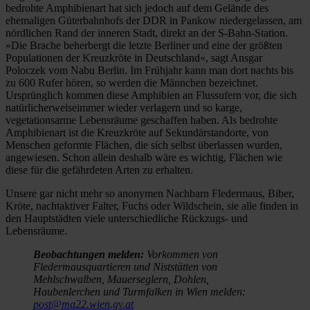
bedrohte Amphibienart hat sich jedoch auf dem Gelände des
ehemaligen Güterbahnhofs der DDR in Pankow niedergelassen, am
nördlichen Rand der inneren Stadt, direkt an der S-Bahn-Station.
»Die Brache beherbergt die letzte Berliner und eine der größten
Populationen der Kreuzkröte in Deutschland«, sagt Ansgar
Poloczek vom Nabu Berlin. Im Frühjahr kann man dort nachts bis
zu 600 Rufer hören, so werden die Männchen bezeichnet.
Ursprünglich kommen diese Amphibien an Flussufern vor, die sich
natürlicherweiseimmer wieder verlagern und so karge,
vegetationsarme Lebensräume geschaffen haben. Als bedrohte
Amphibienart ist die Kreuzkröte auf Sekundärstandorte, von
Menschen geformte Flächen, die sich selbst überlassen wurden,
angewiesen. Schon allein deshalb wäre es wichtig, Flächen wie
diese für die gefährdeten Arten zu erhalten.
Unsere gar nicht mehr so anonymen Nachbarn Fledermaus, Biber,
Kröte, nachtaktiver Falter, Fuchs oder Wildschein, sie alle finden in
den Hauptstädten viele unterschiedliche Rückzugs- und
Lebensräume.
Beobachtungen melden:
Vorkommen von
Fledermausquartieren und Niststätten von
Mehlschwalben, Mauerseglern, Dohlen,
Haubenlerchen und Turmfalken in Wien melden:
post@ma22.wien.gv.at