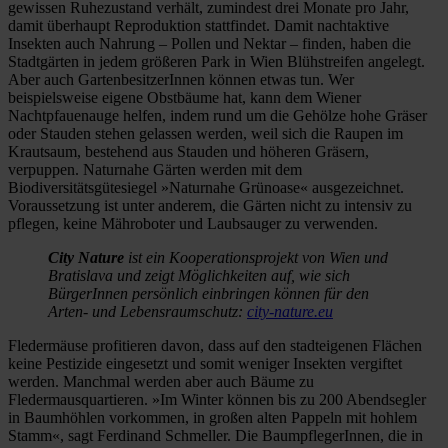
gewissen Ruhezustand verhält, zumindest drei Monate pro Jahr,
damit überhaupt Reproduktion stattfindet. Damit nachtaktive
Insekten auch Nahrung – Pollen und Nektar – finden, haben die
Stadtgärten in jedem größeren Park in Wien Blühstreifen angelegt.
Aber auch GartenbesitzerInnen können etwas tun. Wer
beispielsweise eigene Obstbäume hat, kann dem Wiener
Nachtpfauenauge helfen, indem rund um die Gehölze hohe Gräser
oder Stauden stehen gelassen werden, weil sich die Raupen im
Krautsaum, bestehend aus Stauden und höheren Gräsern,
verpuppen. Naturnahe Gärten werden mit dem
Biodiversitätsgütesiegel »Naturnahe Grünoase« ausgezeichnet.
Voraussetzung ist unter anderem, die Gärten nicht zu intensiv zu
pflegen, keine Mähroboter und Laubsauger zu verwenden.
City Nature
ist ein Kooperationsprojekt von Wien und
Bratislava und zeigt Möglichkeiten auf, wie sich
BürgerInnen persönlich einbringen können für den
Arten- und Lebensraumschutz:
city-nature.eu
Fledermäuse profitieren davon, dass auf den stadteigenen Flächen
keine Pestizide eingesetzt und somit weniger Insekten vergiftet
werden. Manchmal werden aber auch Bäume zu
Fledermausquartieren. »Im Winter können bis zu 200 Abendsegler
in Baumhöhlen vorkommen, in großen alten Pappeln mit hohlem
Stamm«, sagt Ferdinand Schmeller. Die BaumpflegerInnen, die in