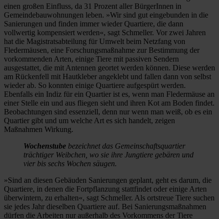
einen großen Einfluss, da 31 Prozent aller BürgerInnen in
Gemeindebauwohnungen leben. »Wir sind gut eingebunden in die
Sanierungen und finden immer wieder Quartiere, die dann
vollwertig kompensiert werden«, sagt Schmeller. Vor zwei Jahren
hat die Magistratsabteilung für Umwelt beim Netzfang von
Fledermäusen, eine Forschungsmaßnahme zur Bestimmung der
vorkommenden Arten, einige Tiere mit passiven Sendern
ausgestattet, die mit Antennen geortet werden können. Diese werden
am Rückenfell mit Hautkleber angeklebt und fallen dann von selbst
wieder ab. So konnten einige Quartiere aufgespürt werden.
Ebenfalls ein Indiz für ein Quartier ist es, wenn man Fledermäuse an
einer Stelle ein und aus fliegen sieht und ihren Kot am Boden findet.
Beobachtungen sind essenziell, denn nur wenn man weiß, ob es ein
Quartier gibt und um welche Art es sich handelt, zeigen
Maßnahmen Wirkung.
Wochenstube
bezeichnet das Gemeinschaftsquartier
trächtiger Weibchen, wo sie ihre Jungtiere gebären und
vier bis sechs Wochen säugen.
»Sind an diesen Gebäuden Sanierungen geplant, geht es darum, die
Quartiere, in denen die Fortpflanzung stattfindet oder einige Arten
überwintern, zu erhalten«, sagt Schmeller. Als ortstreue Tiere suchen
sie jedes Jahr dieselben Quartiere auf. Bei Sanierungsmaßnahmen
dürfen die Arbeiten nur außerhalb des Vorkommens der Tiere