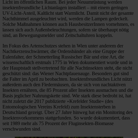
Licht im öffentlichen Raum. Bei jeder Neuumrüstung werden
insektenfreundliche Lichtanlagen installiert – mit einem geringen
UV-Licht-Anteil, Kaltlicht statt Warmlicht. Damit nicht der gesamte
Nachthimmel ausgeleuchtet wird, werden die Lampen gedeckelt.
Solche Maßnahmen können auch HausbesitzerInnen vornehmen, es
lassen sich auch Außenbeleuchtungen, sofern sie überhaupt nötig
sind, an Bewegungsmelder und Zeitschaltuhren koppeln.
Im Fokus des Artenschutzes stehen in Wien unter anderem der
Nachtkerzenschwärmer, die Ordensbänder als eine Gruppe der
Eulenfalter, der Schmetterling Russischer Bär und eine Art, die
wissenschaftlich erstmals 1775 in Wien dokumentiert wurde und in
der Hauptstadt stellvertretend für alle Nachtinsekten steht, die nicht
geschützt sind: das Wiener Nachtpfauenauge. Besonders gut sind
die Falter im April zu beobachten. Insektenfreundliches Licht nützt
außerdem auch den Fledermäusen, da sie sich von nachtaktiven
Insekten ernähren, die 85 Prozent aller Insekten ausmachen und die
Basis jeglicher Nahrungskette sind. Wie stark diese bedroht ist, hat
nicht zuletzt die 2017 publizierte »Krefelder Studie« (des
Entomologischen Vereins Krefeld) zum Insektensterben in
Deutschland gezeigt. Über 27 Jahre hinweg hat ein Monitoring des
Insektenvorkommens stattgefunden. So wurde dokumentiert, dass
seit 1989 mehr als 75 Prozent der Fluginsekten-Biomasse
verschwunden sind.