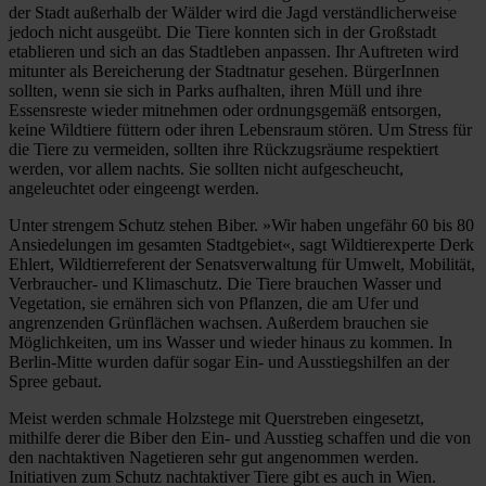
der Stadt außerhalb der Wälder wird die Jagd verständlicherweise
jedoch nicht ausgeübt. Die Tiere konnten sich in der Großstadt
etablieren und sich an das Stadtleben anpassen. Ihr Auftreten wird
mitunter als Bereicherung der Stadtnatur gesehen. BürgerInnen
sollten, wenn sie sich in Parks aufhalten, ihren Müll und ihre
Essensreste wieder mitnehmen oder ordnungsgemäß entsorgen,
keine Wildtiere füttern oder ihren Lebensraum stören. Um Stress für
die Tiere zu vermeiden, sollten ihre Rückzugsräume respektiert
werden, vor allem nachts. Sie sollten nicht aufgescheucht,
angeleuchtet oder eingeengt werden.
Unter strengem Schutz stehen Biber. »Wir haben ungefähr 60 bis 80
Ansiedelungen im gesamten Stadtgebiet«, sagt Wildtierexperte Derk
Ehlert, Wildtierreferent der Senatsverwaltung für Umwelt, Mobilität,
Verbraucher- und Klimaschutz. Die Tiere brauchen Wasser und
Vegetation, sie ernähren sich von Pflanzen, die am Ufer und
angrenzenden Grünflächen wachsen. Außerdem brauchen sie
Möglichkeiten, um ins Wasser und wieder hinaus zu kommen. In
Berlin-Mitte wurden dafür sogar Ein- und Ausstiegshilfen an der
Spree gebaut.
Meist werden schmale Holzstege mit Querstreben eingesetzt,
mithilfe derer die Biber den Ein- und Ausstieg schaffen und die von
den nachtaktiven Nagetieren sehr gut angenommen werden.
Initiativen zum Schutz nachtaktiver Tiere gibt es auch in Wien.