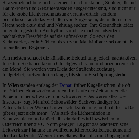
Straßenbeleuchtung und Laternen, Leuchtreklamen, Strahler, die auf
Baumkronen und Gebäudefassaden ausgerichtet sind, sind nicht nur
für die große Lichtverschmutzung verantwortlich, sondern
beeinflussen auch das Verhalten von Singvögeln, die mitten in der
Nacht noch aktiv sind und Nahrung suchen. Ihre Gesundheit leidet
unter dem gestörten Biorhythmus und sie machen außerdem
nachtaktive Fressfeinde auf sie aufmerksam. So etwa den
Steinmarder, der in Städten bis zu zehn Mal häufiger vorkommt als
in ländlichen Regionen.
Am meisten schadet die künstliche Beleuchtung jedoch nachtaktiven
Insekten. Sie haben keinen Gleichgewichtssinn und orientieren sich
am Mond. Sie werden vom Licht der Straßenbeleuchtung
fehlgeleitet, kreisen dort so lange, bis sie an Erschöpfung sterben.
In
Wien
standen entlang der
Donau
früher Kugelleuchten, die oft
mit Steinen eingeworfen wurden. Im Laufe der Zeit wurden die
Kugeln immer schwärzer und schwärzer. »Das waren alles tote
Insekten«, sagt Manfred Schönwälder, Sachverständiger für
Artenschutz der Wiener Umweltschutzabteilung, und hält fest: »Das
gibt es jetzt nicht mehr.« Wie stark die Lichtemission in
Schutzgebieten und außerhalb sein darf, wird inzwischen in
Österreich über die Ö-Norm geregelt. Es gibt das österreichische
Leitwerk zur Planung umweltfreundlicher Außenbeleuchtung und
den Leitfaden der Wiener Umweltanwaltschaft zum Umgang mit