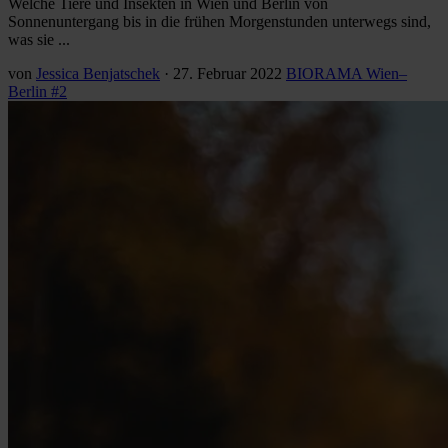
Welche Tiere und Insekten in Wien und Berlin von
Sonnenuntergang bis in die frühen Morgenstunden unterwegs sind,
was sie ...
von
Jessica Benjatschek
·
27. Februar 2022
BIORAMA Wien–
Berlin #2