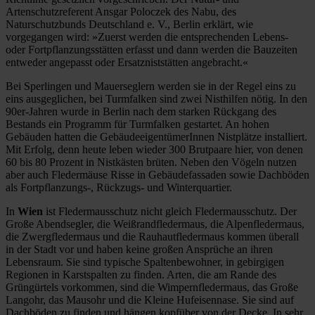
Artenschutzreferent Ansgar Poloczek des Nabu, des
Naturschutzbunds Deutschland e. V., Berlin erklärt, wie
vorgegangen wird: »Zuerst werden die entsprechenden Lebens-
oder Fortpflanzungsstätten erfasst und dann werden die Bauzeiten
entweder angepasst oder Ersatzniststätten angebracht.«
Bei Sperlingen und Mauerseglern werden sie in der Regel eins zu
eins ausgeglichen, bei Turmfalken sind zwei Nisthilfen nötig. In den
90er-Jahren wurde in Berlin nach dem starken Rückgang des
Bestands ein Programm für Turmfalken gestartet. An hohen
Gebäuden hatten die GebäudeeigentümerInnen Nistplätze installiert.
Mit Erfolg, denn heute leben wieder 300 Brutpaare hier, von denen
60 bis 80 Prozent in Nistkästen brüten. Neben den Vögeln nutzen
aber auch Fledermäuse Risse in Gebäudefassaden sowie Dachböden
als Fortpflanzungs-, Rückzugs- und Winterquartier.
In
Wien
ist Fledermausschutz nicht gleich Fledermausschutz. Der
Große Abendsegler, die Weißrandfledermaus, die Alpenfledermaus,
die Zwergfledermaus und die Rauhautfledermaus kommen überall
in der Stadt vor und haben keine großen Ansprüche an ihren
Lebensraum. Sie sind typische Spaltenbewohner, in gebirgigen
Regionen in Karstspalten zu finden. Arten, die am Rande des
Grüngürtels vorkommen, sind die Wimpernfledermaus, das Große
Langohr, das Mausohr und die Kleine Hufeisennase. Sie sind auf
Dachböden zu finden und hängen kopfüber von der Decke. In sehr