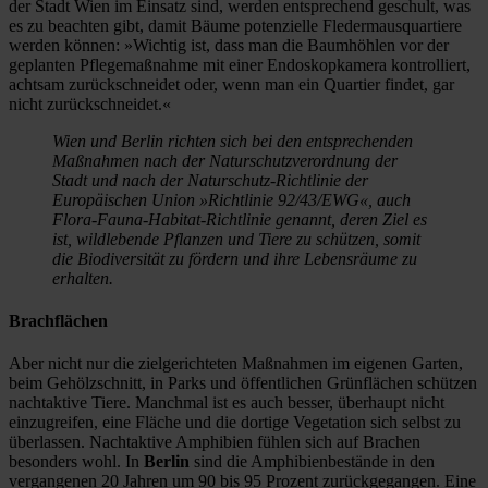
der Stadt Wien im Einsatz sind, werden entsprechend geschult, was
es zu beachten gibt, damit Bäume potenzielle Fledermausquartiere
werden können: »Wichtig ist, dass man die Baumhöhlen vor der
geplanten Pflegemaßnahme mit einer Endoskopkamera kontrolliert,
achtsam zurückschneidet oder, wenn man ein Quartier findet, gar
nicht zurückschneidet.«
Wien und Berlin richten sich bei den entsprechenden
Maßnahmen nach der Naturschutzverordnung der
Stadt und nach der Naturschutz-Richtlinie der
Europäischen Union »Richtlinie 92/43/EWG«, auch
Flora-Fauna-Habitat-Richtlinie genannt, deren Ziel es
ist, wildlebende Pflanzen und Tiere zu schützen, somit
die Biodiversität zu fördern und ihre Lebensräume zu
erhalten.
Brachflächen
Aber nicht nur die zielgerichteten Maßnahmen im eigenen Garten,
beim Gehölzschnitt, in Parks und öffentlichen Grünflächen schützen
nachtaktive Tiere. Manchmal ist es auch besser, überhaupt nicht
einzugreifen, eine Fläche und die dortige Vegetation sich selbst zu
überlassen. Nachtaktive Amphibien fühlen sich auf Brachen
besonders wohl. In
Berlin
sind die Amphibienbestände in den
vergangenen 20 Jahren um 90 bis 95 Prozent zurückgegangen. Eine