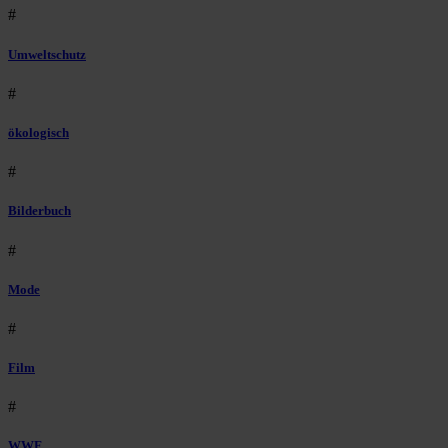
#
Umweltschutz
#
ökologisch
#
Bilderbuch
#
Mode
#
Film
#
WWF