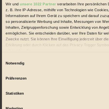
Wir und
unsere 1022 Partner
verarbeiten Ihre persönlichen 
#
z. B. Ihre IP-Adresse, mithilfe von Technologien wie Cookies
Informationen auf Ihrem Gerät zu speichern und darauf zuzu
Lebensmittel
so personalisierte Werbung und Inhalte, Messungen von We
#
Inhalten, Zielgruppenforschung sowie Entwicklung von Ange
ermöglichen. Sie entscheiden darüber, wer Ihre Daten für we
Natur
Zwecke nutzt. Sie können Ihre Einwilligung jederzeit über di
#
Erklärung oder durch Klicken auf das Privacy Trigger Symbo
oder widerrufen
kinderbuch
Einwilligungsauswahl
Wenn Sie es erlauben, würden wir auch gerne:
Notwendig
#
Informationen über Ihre geografische Lage erfassen, 
Umwelt
auf einige Meter genau sein können
Präferenzen
Ihr Gerät durch aktives Scannen nach bestimmten 
#
(Fingerprinting) identifizieren
Essen
Statistiken
Erfahren Sie mehr darüber, wie Ihre persönlichen Daten verar
werden, und legen Sie Ihre Präferenzen im
Abschnitt Einzel
#
fest.
Marketing