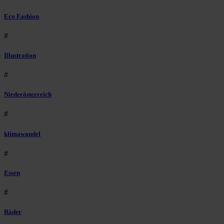
Eco Fashion
#
Illustration
#
Niederösterreich
#
klimawandel
#
Essen
#
Räder